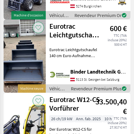
Hydraulikkreislauf (
5274 Burgkirchen
32L/min bei 180 bar) -
Bedienung Extra Hydraulik
Véhicules
Revendeur Premium Or
Machine d’occasion
agricoles
Eurotrac
600 €
à moteur /
Eurotrac
Leichtgutschaufel
TTC (TVA
incluse 20%)
140 cm
500 € HT
Eurotrac Leichtgutschaufel
140 cm Euro-Aufnahme
Pelle Véhicules agricoles à
moteur Chargeurs de
Binder Landtechnik GmbH & CoKG
ferme-portées
5113 St. Georgen bei Salzburg
Véhicules
Revendeur Premium Plus
Machine neuve
agricoles
Eurotrac W12-CS
33.500,40
à
moteur /
Vorführer
€
Eurotrac
26 ch/19 kW
Ann. fab. 2025
10 h
TTC (TVA
incluse 20%)
27.917 € HT
Der Eurotrac W12-CS für