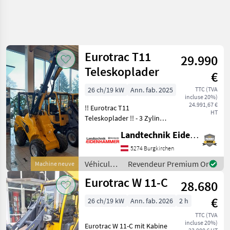
Eurotrac T11
29.990
Teleskoplader
€
26 ch/19 kW
Ann. fab. 2025
TTC (TVA
incluse 20%)
24.991,67 €
!! Eurotrac T11
HT
Teleskoplader !! - 3 Zylinder
Kubota Motor - 26 PS -
Landtechnik Eidenhammer GmbH
Hubhöhe 235cm bis 285cm
mit Teleskop - Kipplast
5274 Burgkirchen
1000kg - Eigengewicht:
Véhicules
Revendeur Premium Or
Machine neuve
1680kg - Hubkraft
agricoles
Eurotrac W 11-C
28.680
à moteur /
Eurotrac
€
26 ch/19 kW
Ann. fab. 2026
2 h
TTC (TVA
incluse 20%)
Eurotrac W 11-C mit Kabine