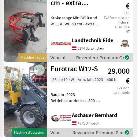
cm - extra
€
leichte Eurotrac
TTC
Krokozange Mini W10 und
(TVA/commission
W10
incluse)
W 11 AFWG 80 cm - extra
1.141,59 €
leichte W10 Ausführung 1
HT
Mittelzylinder
Landtechnik Eidenhammer GmbH
Eurotracaufnahme original
Promt Verfügbar in 5621
5274 Burgkirchen
St.Veit im Pongau Vé
Véhicules
Revendeur Premium Or
Machine neuve
agricoles
Eurotrac W12-S
29.000
à moteur /
Eurotrac
€
26 ch/19 kW
Ann. fab. 2023
400 h
TVA non
applicable
Baujahr: 2023
Betriebsstunden: ca. 300-
400 Der Eurotrac W12-S für
landwirtschaftliche und
Aschauer Bernhard
industrielle Zwecke.
4371 Dimbach
Serienmäßig ausgestattet
mit: Extra hydr. Fu
Véhicules
Revendeur Premium Plus
Machine d’occasion