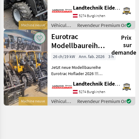
Fahrantrieb - extra
Landtechnik Eidenhammer GmbH
Hydraulikkreislauf
5274 Burgkirchen
bedienbar mit Joystick -
Komfortkabine mit Armle
Véhicules
Revendeur Premium Or
Machine neuve
agricoles
Eurotrac
Prix
à moteur /
Eurotrac
Modellbaureihe
sur
demande
2026
26 ch/19 kW
Ann. fab. 2026
3 h
Jetzt neue Modellbaureihe
Eurotrac Hoflader 2026 !!!
Einige Fahrzeuge auf Lager
Landtechnik Eidenhammer GmbH
bei Fragen bzw ein Angebot
nur bitte melden !!! Auch
5274 Burgkirchen
mit Top
Véhicules
Revendeur Premium Or
Machine neuve
Finanzierungsmöglichk
agricoles
à moteur /
Eurotrac