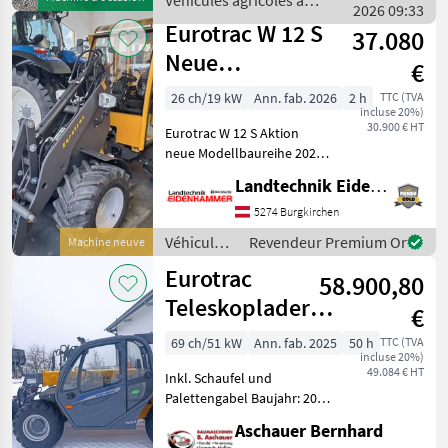
Véhicules agricoles à
Rückfahrkamera,
2026 09:33
moteur / Eurotrac
verstellbares
Eurotrac W 12 S
37.080
Neue
€
Modellbaureihe
26 ch/19 kW
Ann. fab. 2026
2 h
TTC (TVA
incluse 20%)
2026
30.900 € HT
Eurotrac W 12 S Aktion
neue Modellbaureihe 2026 -
Kubota StageV-Motor - 4
Landtechnik Eidenhammer GmbH
Anschlüsse bei
Euroaufnahme -
5274 Burgkirchen
Zusätzliche
Véhicules
Revendeur Premium Or
Machine neuve
Hydraulikfunktion am
agricoles
Eurotrac
Joystick - Hydraulis
58.900,80
à moteur /
Eurotrac
Teleskoplader
€
TH25.6 mit
69 ch/51 kW
Ann. fab. 2025
50 h
TTC (TVA
incluse 20%)
Schaufel und
49.084 € HT
Inkl. Schaufel und
Palettenga
Palettengabel Baujahr: 2025
Ca. 50 Betriebsstunden
Aschauer Bernhard
Ackerstollenbereifung