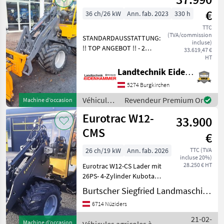
moteur /
€
36 ch/26 kW
Ann. fab. 2023
330 h
Eurotrac
TTC
(TVA/commission
STANDARDAUSSTATTUNG:
incluse)
!! TOP ANGEBOT !! - 2
33.619,47 €
stufiger Fahrantrieb - der
HT
extra Hydraulikkreislauf ist
Landtechnik Eidenhammer GmbH
bedienbar auf dem Joystick
5274 Burgkirchen
(dieser leistet 50 L/min bei
180 b
Véhicules
Revendeur Premium Or
Machine d’occasion
agricoles
Eurotrac W12-
33.900
à moteur /
Eurotrac
CMS
€
26 ch/19 kW
Ann. fab. 2026
TTC (TVA
incluse 20%)
28.250 € HT
Eurotrac W12-CS Lader mit
26PS- 4-Zylinder Kubota
Dieselmotor ( keine
Burtscher Siegfried Landmaschinen
Abgasnachbehandlung ).
6714 Nüziders
Geschlossene Kabine mit
Heizung, Radio,
21-02-
Machine d’occasion