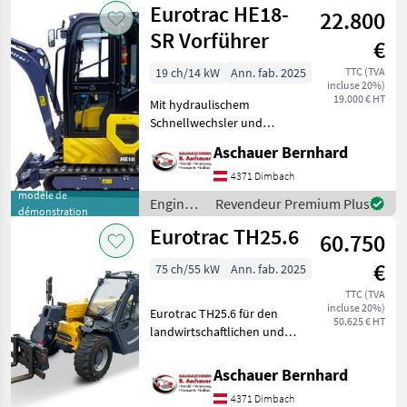
Eurotrac HE18-
22.800
à
moteur /
SR Vorführer
€
Eurotrac
19 ch/14 kW
Ann. fab. 2025
TTC (TVA
incluse 20%)
19.000 € HT
Mit hydraulischem
Schnellwechsler und
Schaufelpaket
Aschauer Bernhard
Standardmäßig
ausgestattet mit: Kubota
4371 Dimbach
D902, Stage V Engine
modèle de
Engins
Revendeur Premium Plus
démonstration
Schwenkarm 2
de
Eurotrac TH25.6
Fahrgeschwindigkeiten
60.750
chantier
Hydr. ver
/
€
75 ch/55 kW
Ann. fab. 2025
Eurotrac
TTC (TVA
incluse 20%)
Eurotrac TH25.6 für den
50.625 € HT
landwirtschaftlichen und
industriellen Einsatz
Standardmäßig
Aschauer Bernhard
ausgestattet mit: Kubota
4371 Dimbach
StageV Motor Antrieb 4×4