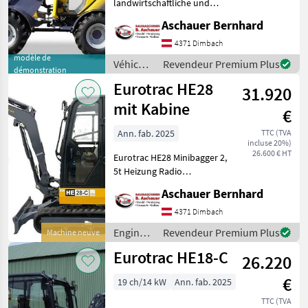
landwirtschaftliche und
industrielle Zwecke.
Aschauer Bernhard
Vorführer mit nur 10
Betriebsstunden!
4371 Dimbach
Serienmäßig ausgestattet
modèle de
Véhicules
Revendeur Premium Plus
démonstration
mit: Kubota StageV-Mo
agricoles
Eurotrac HE28
31.920
à
moteur /
mit Kabine
€
Eurotrac
Ann. fab. 2025
TTC (TVA
incluse 20%)
26.600 € HT
Eurotrac HE28 Minibagger 2,
5t Heizung Radio
Schwenkbarer Arm 2
Aschauer Bernhard
Fahrgeschwindigkeiten
Hydr. verstellbares
4371 Dimbach
Fahrwerk Hydr.
Engins
Revendeur Premium Plus
Machine neuve
Schnellkupplung CW05
de
Eurotrac HE18-C
Gewicht 2720Kg
26.220
chantier
/
€
19 ch/14 kW
Ann. fab. 2025
Eurotrac
TTC (TVA