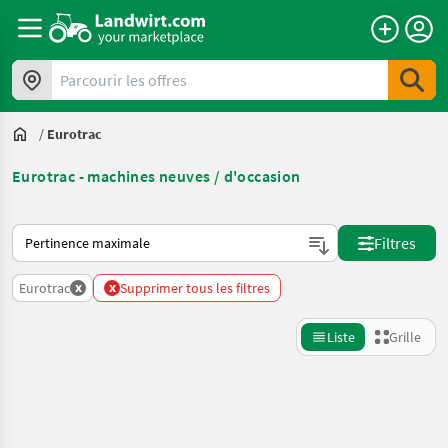
Parcourir les offres
/
Eurotrac
Eurotrac - machines neuves / d'occasion
Voici comment les annonces sont triées sur Landwirt.com
Filtres
x
x
Eurotrac
Supprimer tous les filtres
Liste
Grille
Affiner la