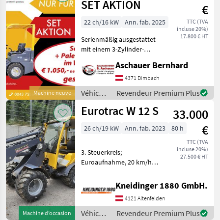
Eurotrac
SET AKTION
€
22 ch/16 kW
Ann. fab. 2025
TTC (TVA
incluse 20%)
17.800 € HT
Serienmäßig ausgestattet
mit einem 3-Zylinder-
Kubota-Motor, einem
Aschauer Bernhard
hydrostatischen Antrieb,
einer Joystick-Steuerung
4371 Dimbach
mit Zusatzfunktion und
Véhicules
Revendeur Premium Plus
Machine neuve
einem hydraulischen
agricoles
Eurotrac W 12 S
Schnel
33.000
à
moteur /
€
26 ch/19 kW
Ann. fab. 2023
80 h
Eurotrac
TTC (TVA
incluse 20%)
3. Steuerkreis;
27.500 € HT
Euroaufnahme, 20 km/h
Ausführung Circuit
hydraulique
Kneidinger 1880 GmbH.
supplémentaire, Cabine
4121 Altenfelden
Véhicules agricoles à
moteur Chargeurs de ferme
Véhicules
Revendeur Premium Plus
Machine d’occasion