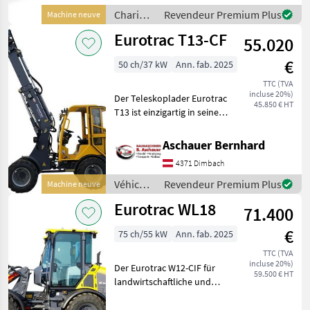
und 4 Radsteuerung Zus
Chariots
Revendeur Premium Plus
Machine neuve
élévateurs
Eurotrac T13-CF
55.020
et
techniques
€
50 ch/37 kW
Ann. fab. 2025
de
stockage
TTC (TVA
incluse 20%)
/
Der Teleskoplader Eurotrac
45.850 € HT
Eurotrac
T13 ist einzigartig in seiner
Klasse Serienmäßig
ausgestattet mit: Joystick-
Aschauer Bernhard
Steuerung zusätzliche hydr.
4371 Dimbach
Funktion am Joystick hydr.
Schn
Véhicules
Revendeur Premium Plus
Machine neuve
agricoles
Eurotrac WL18
71.400
à
moteur /
€
75 ch/55 kW
Ann. fab. 2025
Eurotrac
TTC (TVA
incluse 20%)
Der Eurotrac W12-CIF für
59.500 € HT
landwirtschaftliche und
industrielle Zwecke.
Serienmäßig ausgestattet