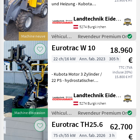
23.900 € HT
und Heizung - Kubota
D1105 (3-Zylinder) Motor
26PS Stage V - Hydr.
Landtechnik Eidenhammer GmbH
Knicklenker mit
5274 Burgkirchen
hydrostatischem
Allradantrieb -
Véhicules
Revendeur Premium Or
Machine neuve
Hydraulischer Sc
agricoles
Eurotrac W 10
18.960
à moteur /
Eurotrac
€
22 ch/16 kW
Ann. fab. 2023
305 h
TTC (TVA
incluse 20%)
- Kubota Motor 3 Zylinder /
15.800 € HT
22 PS - hydrostatischer
Fahrantrieb - Allrad -
hydraulische
Landtechnik Eidenhammer GmbH
Werkzeugverriegelung - 3.
5274 Burgkirchen
Kreis - sehr wendig
#STANDORT
Véhicules
Revendeur Premium Or
Machine d’occasion
BURGKIRCHEN#
agricoles
Eurotrac TH25.6
62.700
à moteur /
Eurotrac
€
75 ch/55 kW
Ann. fab. 2026
3 h