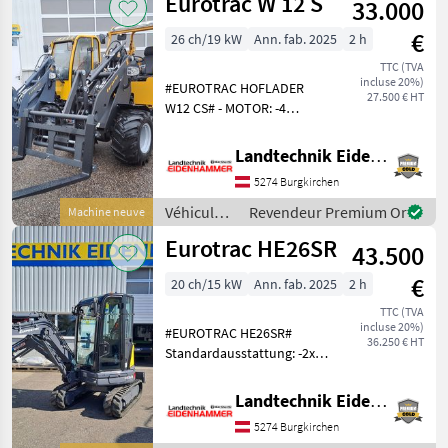
Eurotrac W 12 S
33.000
à
moteur /
€
26 ch/19 kW
Ann. fab. 2025
2 h
Eurotrac
TTC (TVA
incluse 20%)
#EUROTRAC HOFLADER
27.500 € HT
W12 CS# - MOTOR: -4
Zylinder Kubota- Motor mit
26PS, StageV -Schutzdach -2
Landtechnik Eidenhammer GmbH
stufiger Fahrantrieb -der
5274 Burgkirchen
extra Hydraulikkreislauf ist
bedienbar au
Véhicules
Revendeur Premium Or
Machine neuve
agricoles
Eurotrac HE26SR
43.500
à moteur /
Eurotrac
€
20 ch/15 kW
Ann. fab. 2025
2 h
TTC (TVA
incluse 20%)
#EUROTRAC HE26SR#
36.250 € HT
Standardausstattung: -2x
Proportionalsteuerung -1x
druckloser Rücklauf -Radio
Landtechnik Eidenhammer GmbH
-Heizung -3 Led
5274 Burgkirchen
Scheinwerfer +Motor: -