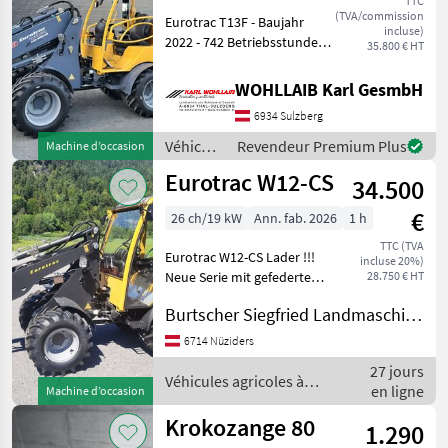
TTC
(TVA/commission
Eurotrac T13F - Baujahr
incluse)
2022 - 742 Betriebsstunden
35.800 € HT
- Kubota-Motor 50PS - 1x
extra Hydraulischer
WOHLLAIB Karl GesmbH
Kreislauf am Frontarm und
6934 Sulzberg
hydr. Schnellwechsler -
Fahrtri
Véhicules
Revendeur Premium Plus
Machine d’occasion
agricoles
Eurotrac W12-CS
34.500
à
moteur /
€
26 ch/19 kW
Ann. fab. 2026
1 h
Eurotrac
TTC (TVA
Eurotrac W12-CS Lader !!!
incluse 20%)
Neue Serie mit gefedertem
28.750 € HT
Sitz, Lasthalteventile, neue
Burtscher Siegfried Landmaschinen
Lackierung, Neue
Seitenkonsole, usw... !!!! mit
6714 Nüziders
26PS- 4-Zylinder Kubota
27 jours
Dieselmo
Véhicules agricoles à
en ligne
Machine d’occasion
moteur / Eurotrac
Krokozange 80
1.290