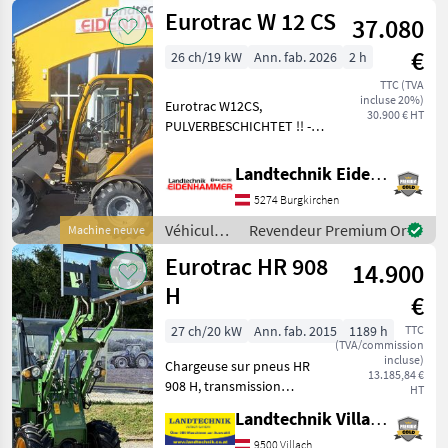
agricoles
Eurotrac W 12 CS
37.080
à
moteur /
€
26 ch/19 kW
Ann. fab. 2026
2 h
Eurotrac
TTC (TVA
incluse 20%)
Eurotrac W12CS,
30.900 € HT
PULVERBESCHICHTET !! -
Modell 2026 - 26 PS Kubota
Motor, 4-Zylinder - 2
Landtechnik Eidenhammer GmbH
Stufiger Fahrantrieb - extra
5274 Burgkirchen
Hydraulikkreislauf
bedienbar mit Joystick
Véhicules
Revendeur Premium Or
Machine neuve
agricoles
Eurotrac HR 908
14.900
à moteur /
Eurotrac
H
€
27 ch/20 kW
Ann. fab. 2015
1189 h
TTC
(TVA/commission
incluse)
Chargeuse sur pneus HR
13.185,84 €
908 H, transmission
HT
intégrale, commande par
Landtechnik Villach GmbH
joystick et levier de
commande de 3e ligne,
9500 Villach