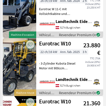
26 ch/19 kW
Ann. fab. 2024
2 h
TTC (TVA
incluse 20%)
und Heizung
23.250 € HT
Eurotrac W 11-C mit
Vollsichtkabine und
Heizung - Kubota D1105 (3-
Landtechnik Eidenhammer GmbH
Zylinder) Motor 26PS Stage
V - Hydr. Knicklenker mit
5274 Burgkirchen
hydrostatischem
Véhicules
Revendeur Premium Or
Machine d’occasion
Allradantrieb - Hydraul
agricoles
Eurotrac W10
23.880
à moteur /
Eurotrac
€
22 ch/16 kW
Ann. fab. 2025
3 h
TTC (TVA
incluse 20%)
- 3-Zylinder Kubota Diesel
19.900 € HT
Motor mit 900ccm
Hubraum - hydrostatischer
Allradantrieb - Bucher
Landtechnik Eidenhammer GmbH
Hydraulik Italien - extra
5274 Burgkirchen
Hydraulikkreislauf auf dem
Joystick - hydr
Véhicules
Revendeur Premium Or
Machine neuve
agricoles
Eurotrac W10
21.360
à moteur /