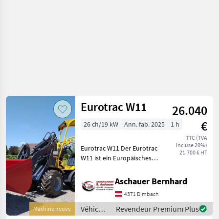
Eurotrac
Eurotrac W11
26.040
€
26 ch/19 kW
Ann. fab. 2025
1 h
TTC (TVA
incluse 20%)
Eurotrac W11 Der Eurotrac
21.700 € HT
W11 ist ein Europäisches
Produkt und der zweit
kleinste seiner Baureihe.
Aschauer Bernhard
Aufgrund seiner
4371 Dimbach
kompakten Bauweise ist
der Eurotrac W11 Hoflad
Véhicules
Revendeur Premium Plus
Machine neuve
agricoles