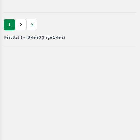
agricoles
à
moteur /
Eurotrac
1
2
Résultat
1
-
48
de
90
(Page 1 de 2)