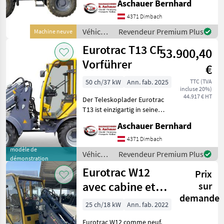
Aschauer Bernhard
mit: Kubota V3307 Stufe V
4371 Dimbach
Dieselmotor
Hydrostatischer Antrieb L
Véhicules
Revendeur Premium Plus
Machine neuve
agricoles
Eurotrac T13 CF
53.900,40
à
moteur /
Vorführer
€
Eurotrac
50 ch/37 kW
Ann. fab. 2025
TTC (TVA
incluse 20%)
44.917 € HT
Der Teleskoplader Eurotrac
T13 ist einzigartig in seiner
Klasse Serienmäßig
Aschauer Bernhard
ausgestattet mit: Joystick-
Steuerung Extra hydr.
4371 Dimbach
Funktion am Joystick Hydr.
modèle de
Véhicules
Revendeur Premium Plus
démonstration
Schnellw
agricoles
Eurotrac W12
Prix
à
moteur /
avec cabine et
sur
Eurotrac
demande
attelage Euro
25 ch/18 kW
Ann. fab. 2022
Eurotrac W12 comme neuf,