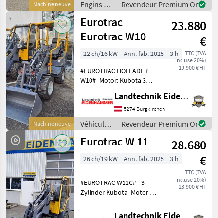
Herrsteller: Yanmar
Engins de
Revendeur Premium Or
Machine neuve
chantier /
Eurotrac
23.880
Eurotrac
Eurotrac W10
€
22 ch/16 kW
Ann. fab. 2025
3 h
TTC (TVA
incluse 20%)
19.900 € HT
#EUROTRAC HOFLADER
W10# -Motor: Kubota 3
Zylinder / 22 PS - Aufbau:
Landtechnik Eidenhammer GmbH
Schutzdach - extra
Hydraulikkreislauf, auf dem
5274 Burgkirchen
Joystick bedienbar
Véhicules
Revendeur Premium Or
Machine neuve
(25L/min bei 180 bar) - de
agricoles
Eurotrac W 11
28.680
à moteur /
Eurotrac
€
26 ch/19 kW
Ann. fab. 2025
3 h
TTC (TVA
incluse 20%)
#EUROTRAC W11C# - 3
23.900 € HT
Zylinder Kubota- Motor mit
26PS - hydrostatischer
Allradantrieb - extra
Landtechnik Eidenhammer GmbH