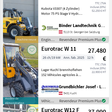
TTC (TVA
incluse 20%)
Kubota V3307 (4 Zylinder)
52.250 € HT
Motor 75 PS Stage V Hydr.
Schneller Wechsel mit Euro-
Aufnahme Bereifung: 12×16,
Binder Landtechnik GmbH & CoKG
5 NHS 4×4 Allradantrieb
5113 St. Georgen bei Salzburg
und 4-Rad-Lenkung
zusätzliche Hy
Engins
Revendeur Premium Plus
Machine neuve
de
Eurotrac W 11
27.480
chantier
/
€
26 ch/19 kW
Ann. fab. 2025
12 h
Eurotrac
TTC (TVA
incluse 20%)
Lager Kuchl brennhoflehen
22.900 € HT
152 Véhicules agricoles à
moteur Chargeurs de ferme
Grundbichler Josef - Landmaschinen
5431 Kuchl
modèle de
Véhicules
Revendeur Premium Plus
démonstration
agricoles
Eurotrac W12 F
37.990
à