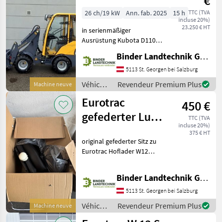
€
26 ch/19 kW
Ann. fab. 2025
15 h
TTC (TVA
incluse 20%)
23.250 € HT
in serienmäßiger
Ausrüstung Kubota D1105
(3-Zylinder) Motor 18, 5 Kw
Binder Landtechnik GmbH & CoKG
Stage V Hydr. Knicklenker
mit hydrostatischem
5113 St. Georgen bei Salzburg
Allradantrieb hydraulischer
Véhicules
Revendeur Premium Plus
Machine neuve
Schnellwechsler mit
agricoles
Eurotrac
450 €
à
moteur /
gefederter Luxus
TTC (TVA
Eurotrac
incluse 20%)
Sitz
375 € HT
original gefederter Sitz zu
Eurotrac Hoflader W12
originalverpackt Véhicules
agricoles à moteur
Binder Landtechnik GmbH & CoKG
Chargeurs de ferme-
portées
5113 St. Georgen bei Salzburg
Véhicules
Revendeur Premium Plus
Machine neuve
agricoles