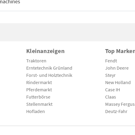
machines
Kleinanzeigen
Top Marke
Traktoren
Fendt
Erntetechnik Grünland
John Deere
Forst- und Holztechnik
Steyr
Rindermarkt
New Holland
Pferdemarkt
Case IH
Futterbörse
Claas
Stellenmarkt
Massey Fergu
Hofladen
Deutz-Fahr