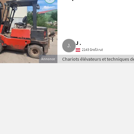
J .
2143 Großkrut
Chariots élévateurs et techniques d
Annonce