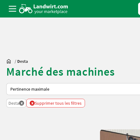
/
Desta
Marché des machines
Voici comment les annonces sont triées sur Landwirt.com
x
x
Desta
Supprimer tous les filtres