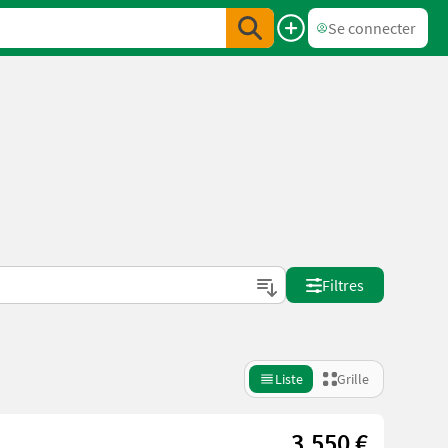
Se connecter
Filtres
Liste
Grille
3.550 €