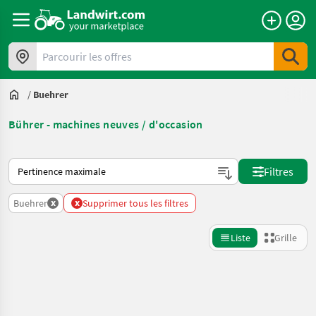
Parcourir les offres
/
Buehrer
Bührer - machines neuves / d'occasion
Voici comment les annonces sont triées sur Landwirt.com
Filtres
x
x
Buehrer
Supprimer tous les filtres
Liste
Grille
Affiner la