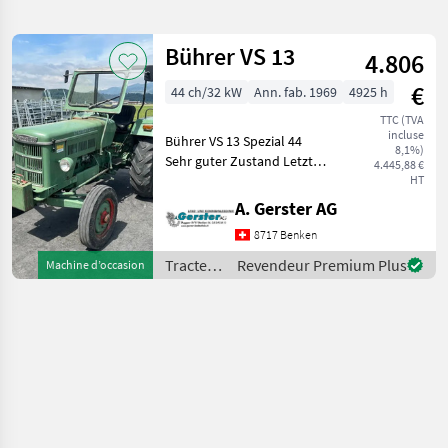
recherche
Bührer VS 13
4.806
Catégorie
Pays
Filtres
1
€
44 ch/32 kW
Ann. fab. 1969
4925 h
Afficher
TTC (TVA
CHEMIN
Réinitialiser
1
incluse
Bührer VS 13 Spezial 44
ACTUEL
8,1%)
résultats
Sehr guter Zustand Letzte
4.445,88 €
Buehrer
MFK 18.03.2025 Seither
HT
nicht mehr gebraucht,
A. Gerster AG
CHOISIR
Gewicht:1900,
UNE
8717 Benken
Seriennummer:18774,
CATÉGORIE
Bereifung vorne:6.00-16,
Tracteurs
Revendeur Premium Plus
Machine d’occasion
Bere
matériel agricole
1
/ Bührer
MARKETPLACE
Offres des
Petites
Marketplace
distributeurs
annonces