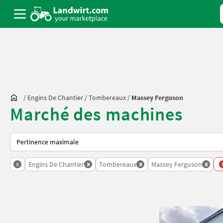
/
Engins De Chantier
/
Tombereaux
/
Massey Ferguson
Marché des machines
Voici comment les annonces sont triées sur Landwirt.com
x
x
x
x
Engins De Chantier
Tombereaux
Massey Ferguson