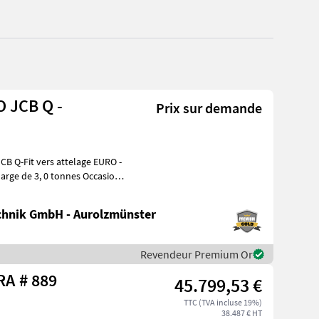
O JCB Q -
Prix sur demande
hnik GmbH - Aurolzmünster
Revendeur Premium Or
Sonstige G 2700 HD X-TRA # 889
45.799,53 €
TTC (TVA incluse 19%)
38.487 € HT