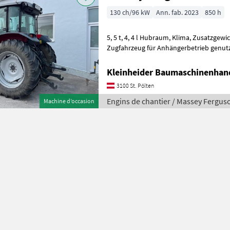
130 ch/96 kW
Ann. fab. 2023
850 h
5, 5 t, 4, 4 l Hubraum, Klima, Zusatzgewicht vorne, Traktor wurde als
Zugfahrzeug für Anhängerbetrieb genutzt nur fü
Zustand, Servicehistorie verfü
Kleinheider Baumaschinenhan
3100 St. Pölten
Engins de chantier / Massey Fergus
Machine d’occasion