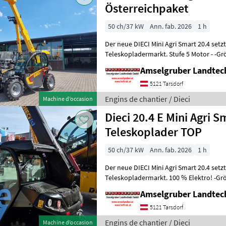
Österreichpaket
50 ch/37 kW
Ann. fab. 2026
1 h
Der neue DIECI Mini Agri Smart 20.4 set
Teleskopladermarkt. Stufe 5 Motor - -G
Modell 26.6 Mini Agri) -50
Amselgruber Landte
5121 Tarsdorf
Engins de chantier / Dieci
Machine d’occasion
Dieci 20.4 E Mini Agri
Teleskoplader TOP
50 ch/37 kW
Ann. fab. 2026
1 h
Der neue DIECI Mini Agri Smart 20.4 set
Teleskopladermarkt. 100 % Elektro! -Gr
Modell 26.6 Mini Agri) -Echt
Amselgruber Landte
5121 Tarsdorf
Engins de chantier / Dieci
Machine d’occasion