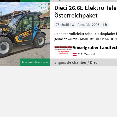
Dieci 26.6E Elektro Tel
Österreichpaket
75 ch/55 kW
Ann. fab. 2026
1 h
Der erste vollelektrische Teleskoplader 
gedacht wurde - MADE BY DIECI! AKTION: D
NEU mit Österreichpaket (TOP
Amselgruber Landte
5121 Tarsdorf
Engins de chantier / Dieci
Machine d’occasion