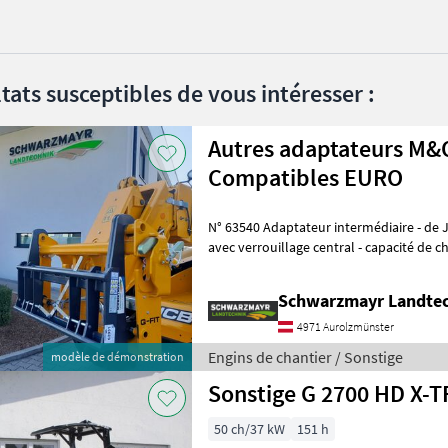
tats susceptibles de vous intéresser :
Autres adaptateurs M&
Compatibles EURO
N° 63540 Adaptateur intermédiaire - de JCB Q-Fit vers attelage EURO -
avec verrouillage central - capacité de charge de 3, 0 tonnes Occasion
VFG L'équipe comme
Schwarzmayr Landtec
4971 Aurolzmünster
Engins de chantier / Sonstige
modèle de démonstration
50 ch/37 kW
151 h