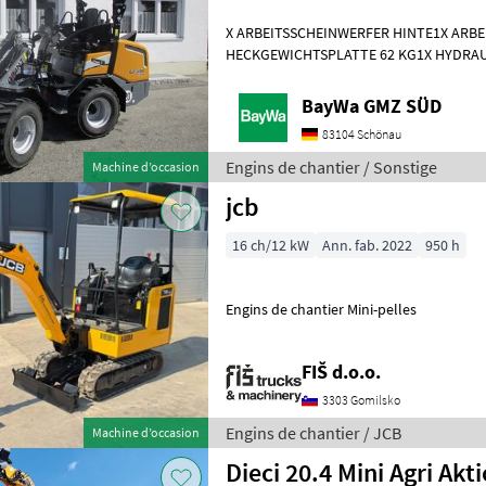
X ARBEITSSCHEINWERFER HINTE1X ARB
HECKGEWICHTSPLATTE 62 KG1X HYDRAU
DPPPEL31X15.50-15 SKIDDATENBESCHE
KMDRUCKFREIER
BayWa GMZ SÜD
83104 Schönau
Engins de chantier / Sonstige
Machine d’occasion
jcb
16 ch/12 kW
Ann. fab. 2022
950 h
Engins de chantier Mini-pelles
FIŠ d.o.o.
3303 Gomilsko
Engins de chantier / JCB
Machine d’occasion
Dieci 20.4 Mini Agri Akt