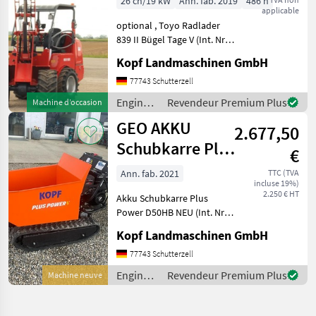
26 ch/19 kW
Ann. fab. 2019
486 h
applicable
Hubmast
optional , Toyo Radlader
839 II Bügel Tage V (Int. Nr.
13206) TOYO 836 II Bügel
Kopf Landmaschinen GmbH
Stage V Baujahr 2019 486
Betriebsstunden 3, 10 m
77743 Schutterzell
Hubhöhe / Hubmast
Engins
Revendeur Premium Plus
Machine d’occasion
Allradantrieb übe
de
GEO AKKU
2.677,50
chantier
/ Toyo
Schubkarre Plus
€
Power D50HB
Ann. fab. 2021
TTC (TVA
incluse 19%)
NEU
2.250 € HT
Akku Schubkarre Plus
Power D50HB NEU (Int. Nr.
13089) Akku Schubkarre
Kopf Landmaschinen GmbH
Mini Dumper Baujahr 2021
Manufaktur: Plus Power
77743 Schutterzell
Modell: D50HB Engine: B+S
Engins
Revendeur Premium Plus
Machine neuve
Net weight: 255,
de
chantier