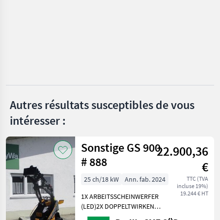
CATÉGORIE
Joma-Tech
Winkelbauer
Geel
BMT
Autres résultats susceptibles de vous
MARKETPLACE
intéresser :
Offres des
Petites
Marketplace
distributeurs
annonces
Sonstige GS 900
22.900,36
# 888
€
25 ch/18 kW
Ann. fab. 2024
TTC (TVA
incluse 19%)
19.244 € HT
1X ARBEITSSCHEINWERFER
(LED)2X DOPPELTWIRKEND
MECHANISCHGEGENGEWICHT