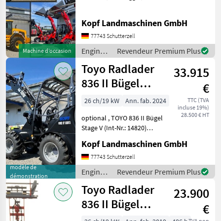
Minidumper zu vermieten
(Int. Nr. 17605)
Kopf Landmaschinen GmbH
Verschiedene Maschinen zu
vermieten - Minibagger -
77743 Schutterzell
Hoflader (Toyo) - JCB Te
Engins
Revendeur Premium Plus
Machine d’occasion
de
Toyo Radlader
33.915
chantier
/ JCB
836 II Bügel
€
Black, 4.
26 ch/19 kW
Ann. fab. 2024
TTC (TVA
incluse 19%)
Steuerkreis
28.500 € HT
optional , TOYO 836 II Bügel
Stage V (Int-Nr.: 14820)
BLACK Edition, 4.
Kopf Landmaschinen GmbH
Steuerkreis, STVZO-
GutachtenStandard
77743 Schutterzell
Schaufel 110 cm und
modèle de
Engins
Revendeur Premium Plus
démonstration
Palettengabel
de
Toyo Radlader
Neumaschine 2024 3, 1
23.900
chantier
/ Toyo
836 II Bügel
€
Stage V 310
TVA non