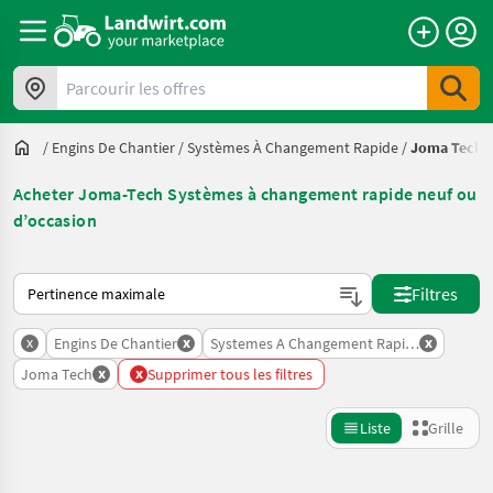
Parcourir les offres
/
Engins De Chantier
/
Systèmes À Changement Rapide
/
Joma Tech
Acheter Joma-Tech Systèmes à changement rapide neuf ou
d’occasion
Voici comment les annonces sont triées sur Landwirt.com
Filtres
x
x
x
Engins De Chantier
Systemes A Changement Rapide
x
x
Joma Tech
Supprimer tous les filtres
Liste
Grille