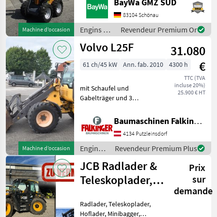
BayWa GMZ SÜD
UNTER DER TRITTGIANT
COMPACT
83104 Schönau
WERKZEUGAUFNAHMEMotor-
Engins de
Revendeur Premium Or
Machine d’occasion
Moderner Kubota
chantier /
Volvo L25F
Dreizylinderdieselmotor,
31.080
Sonstige
Typ
€
61 ch/45 kW
Ann. fab. 2010
4300 h
TTC (TVA
incluse 20%)
mit Schaufel und
25.900 € HT
Gabelträger und 3
hydraulischen Steuerkreis!!
Betriebsgewicht: 5200kg
Baumaschinen Falkinger
Reifen 70% Der Volvo L25F
4134 Putzleinsdorf
ist in einem guten
Zustand!! BAUMASCHINEN
Engins
Revendeur Premium Plus
Machine d’occasion
FALKIN
de
JCB Radlader &
Prix
chantier
/ Volvo
Teleskoplader,
sur
demande
Toyo Hoflader,
Radlader, Teleskoplader,
Min
Hoflader, Minibagger,