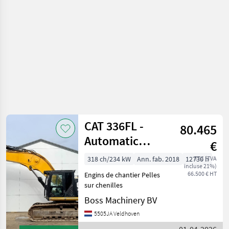
CAT 336FL -
80.465
Automatic
€
Greasing /
318 ch/234 kW
Ann. fab. 2018
12730 h
TTC (TVA
incluse 21%)
Hammer Lines
66.500 € HT
Engins de chantier Pelles
sur chenilles
Boss Machinery BV
5505JA Veldhoven