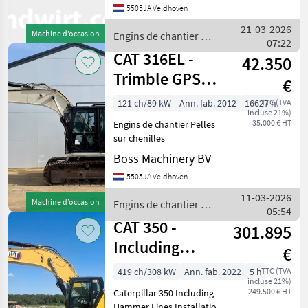
5505JA Veldhoven
BM007421 Hours: 16.045
Type 345C UHD Location
21-03-2026
Machine d’occasion
Engins de chantier /
Veldhoven, Netherlands
07:22
CAT
Cert
CAT 316EL -
42.350
Trimble GPS
€
Prepaired / Auto
121 ch/89 kW
Ann. fab. 2012
16627 h
TTC (TVA
incluse 21%)
Greasing
35.000 € HT
Engins de chantier Pelles
sur chenilles
Boss Machinery BV
5505JA Veldhoven
11-03-2026
Machine d’occasion
Engins de chantier /
05:54
CAT
CAT 350 -
301.895
Including
€
Hammer Lines
419 ch/308 kW
Ann. fab. 2022
5 h
TTC (TVA
incluse 21%)
Installation
249.500 € HT
Caterpillar 350 Including
Hammer Lines Installation