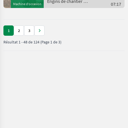
Regulatory Mar
Engins de chantier /
07:17
Machine d’occasion
CAT
1
2
3
Résultat
1
-
48
de
124
(Page 1 de 3)