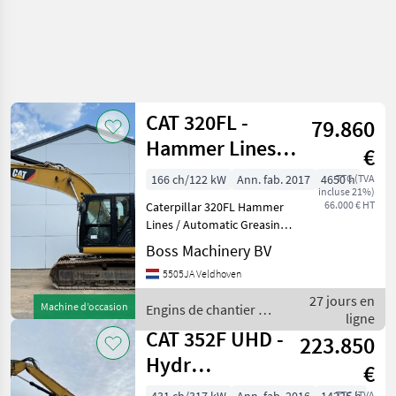
CAT 320FL -
79.860
Hammer Lines /
€
Automatic
166 ch/122 kW
Ann. fab. 2017
4650 h
TTC (TVA
incluse 21%)
Greasing
66.000 € HT
Caterpillar 320FL Hammer
Lines / Automatic Greasing
Year: 2017 Reference
Boss Machinery BV
number: BM007609 Hours:
5505JA Veldhoven
4.650 Type 320FL Location
Veldhoven, Netherlands
27 jours en
Machine d’occasion
Engins de chantier /
Certificate: CE +
ligne
CAT
CAT 352F UHD -
223.850
Hydr
€
Undercarriage /
TTC (TVA