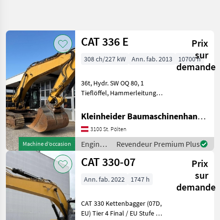
Affiner la
recherche
CAT 336 E
Prix
Catégorie
Pays
Filtres
4
sur
308 ch/227 kW
Ann. fab. 2013
10700 h
demande
Afficher
CHEMIN
Réinitialiser
124
36t, Hydr. SW OQ 80, 1
ACTUEL
résultats
Tieflöffel, Hammerleitung,
matériel de
Greiferleitung, 1
construction
Böschungslöffel Engins de
Kleinheider Baumaschinenhandel GmbH.
Engins De
chantier Pelles sur chenilles
Chantier
3100 St. Pölten
Pelles Sur
Engins
Revendeur Premium Plus
Machine d’occasion
Chenilles
de
CAT 330-07
Cat
Prix
chantier
/ CAT
sur
Ann. fab. 2022
1747 h
CHOISIR
demande
UNE
CATÉGORIE
CAT 330 Kettenbagger (07D,
EU) Tier 4 Final / EU Stufe V
CAT