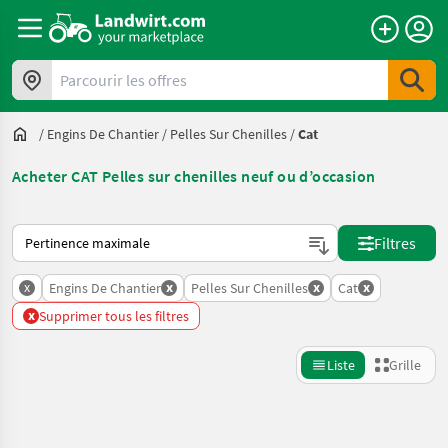
Parcourir les offres
/
Engins De Chantier
/
Pelles Sur Chenilles
/
Cat
Acheter CAT Pelles sur chenilles neuf ou d’occasion
Voici comment les annonces sont triées sur Landwirt.com
Filtres
x
x
x
x
Engins De Chantier
Pelles Sur Chenilles
Cat
x
Supprimer tous les filtres
Liste
Grille