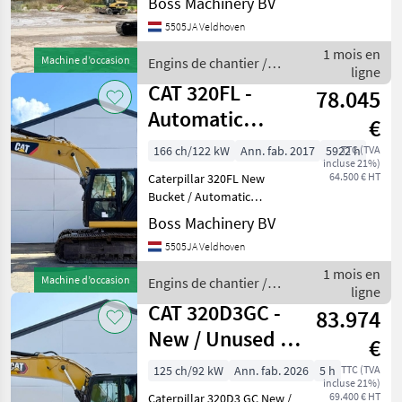
Boss Machinery BV
5505JA Veldhoven
1 mois en
Machine d’occasion
Engins de chantier /
ligne
CAT
CAT 320FL -
78.045
Automatic
€
Greasing /
166 ch/122 kW
Ann. fab. 2017
5922 h
TTC (TVA
incluse 21%)
Camera
64.500 € HT
Caterpillar 320FL New
Bucket / Automatic
Greasing / Camera Year:
Boss Machinery BV
2017 Reference number:
5505JA Veldhoven
BM007606 Hours: 5.922
Type 320FL Location
1 mois en
Machine d’occasion
Engins de chantier /
Veldhoven, Netherlands
ligne
CAT
Certificate
CAT 320D3GC -
83.974
New / Unused /
€
Hammer Lines
125 ch/92 kW
Ann. fab. 2026
5 h
TTC (TVA
incluse 21%)
69.400 € HT
Caterpillar 320D3 GC New /