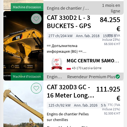
Type 320FL Location
1 mois en
Machine d’occasion
Engins de chantier /
Veldhoven, Netherlands
ligne
CAT
Certificate: CE
CAT 330D2 L - 3
84.255
BUCKETS - GPS
€
277 ch/204 kW
Ann. fab. 2018
15999 h
TTC (TVA
incluse 23%)
68.500 € HT
== Допълнителна
информация (BG) ==
Оторизиран дилър на
MGC CENTRUM SAMOCHODOW DOSTAWCZYCH
SUBARU в Лазиска Горне
предлага за продажба
43-170 Łaziska Górne
верижен багер CAT
Engins
Revendeur Premium Plus
Machine d’occasion
330D2L, произведен в
de
CAT 320D3 GC -
Япония, с комплект от тр
111.925
chantier
/ CAT
16 Meter Long
€
Reach / New /
125 ch/92 kW
Ann. fab. 2026
5 h
TTC (TVA
incluse 21%)
Unused
92.500 € HT
Engins de chantier Pelles
sur chenilles