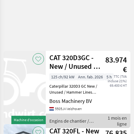
CAT 320D3GC -
83.974
New / Unused /
€
Hammer Lines
125 ch/92 kW
Ann. fab. 2026
5 h
TTC (TVA
incluse 21%)
69.400 € HT
Caterpillar 320D3 GC New /
Unused / Hammer Lines
Year: 2026 Reference
Boss Machinery BV
number: BM006595 Hours: 5
5505JA Veldhoven
Type 320D3 GC *2026
Model* Location
1 mois en
Machine d’occasion
Engins de chantier /
Veldhoven, Netherlands
ligne
CAT
Certifica
CAT 320FL - New
76.835