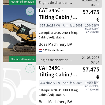
01-04-2026
Machine d’occasion
Engins de chantier /
06:35
CAT
CAT 345C -
57.475
Tilting Cabin /
€
Adjustable
325 ch/239 kW
Ann. fab. 2008
16045 h
TTC (TVA
incluse 21%)
Undercarriage
47.500 € HT
Caterpillar 345C UHD Tilting
Cabin / Adjustable
Undercarriage Year: 2008
Boss Machinery BV
Reference number:
5505JA Veldhoven
BM007421 Hours: 16.045
Type 345C UHD Location
21-03-2026
Machine d’occasion
Engins de chantier /
Veldhoven, Netherlands
07:34
CAT
Cert
CAT 345C -
57.475
Tilting Cabin /
€
Adjustable
325 ch/239 kW
Ann. fab. 2008
16045 h
TTC (TVA
incluse 21%)
Undercarriage
47.500 € HT
Caterpillar 345C UHD Tilting
Cabin / Adjustable
Undercarriage Year: 2008
Boss Machinery BV
Reference number: