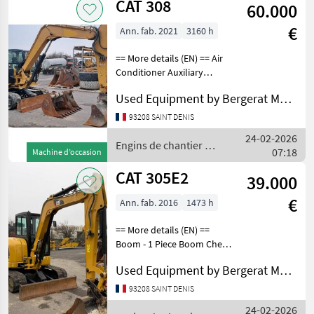
CAT 308
60.000
€
Ann. fab. 2021
3160 h
== More details (EN) == Air
Conditioner Auxiliary
Hydraulics Pressure Boom -
Used Equipment by Bergerat Monnoyeur
1 Piece Bucket Combined
Hydraulics - Two Way
93208 SAINT DENIS
Coupler - Quick Coupler
24-02-2026
Type - Mechanica
Engins de chantier /
07:18
Machine d’occasion
CAT
CAT 305E2
39.000
€
Ann. fab. 2016
1473 h
== More details (EN) ==
Boom - 1 Piece Boom Check
Valve Bucket Coupler -
Used Equipment by Bergerat Monnoyeur
Quick Coupler Type -
Mechanical Online Owner's
93208 SAINT DENIS
Manual Radio - AM FM Radio
24-02-2026