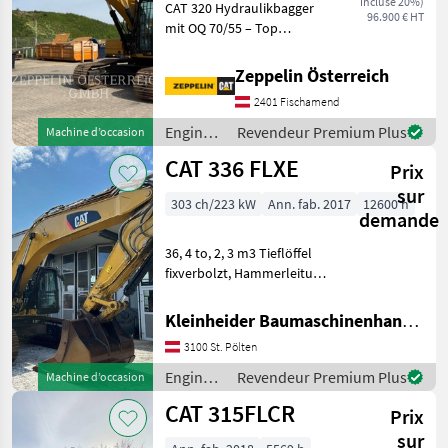
incluse 20%)
CAT 320 Hydraulikbagger
96.900 € HT
302.7D
mit OQ 70/55 – Top
CR
ausgestattet, sofort
verfügbar (English below).
303.5E
Zeppelin Österreich
CR
Letzter Service bei 4.619
2401 Fischamend
Betriebsstunden
305
durchgeführt. Einsatzbereit
Engins
Revendeur Premium Plus
Machine d’occasion
305E2
ohne
de
CAT 336 FLXE
Prix
chantier
306
/ CAT
CR
sur
303 ch/223 kW
Ann. fab. 2017
12600 h
demande
308
315
36, 4 to, 2, 3 m3 Tieflöffel
fixverbolzt, Hammerleitung,
315F
Klima Engins de chantier
Tout
Pelles sur chenilles
Kleinheider Baumaschinenhandel GmbH.
afficher
3100 St. Pölten
MARKETPLACE
Engins
Revendeur Premium Plus
Machine d’occasion
de
Offres des
Petites
CAT 315FLCR
Prix
Marketplace
chantier
distributeurs
annonces
/ CAT
sur