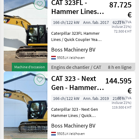
CAT 323FL -
87.725
Hammer Lines /
€
Quick Coupler
166 ch/122 kW
Ann. fab. 2017
6221 h
TTC (TVA
incluse 21%)
72.500 € HT
Caterpillar 323FL Hammer
Lines / Quick Coupler Year:
2017 Reference number:
Boss Machinery BV
BM007612 Hours: 6.221
Type 323FL Location
5505JA Veldhoven
Veldhoven, Netherlands
Engins de chantier / CAT
8 h en ligne
Machine d’occasion
Certificate: CE Availa
CAT 323 - Next
144.595
Gen - Hammer
€
Lines / Quick
166 ch/122 kW
Ann. fab. 2019
2166 h
TTC (TVA
incluse 21%)
Coupler
119.500 € HT
Caterpillar 323 - Next Gen
Hammer Lines / Quick
Coupler Year: 2019
Boss Machinery BV
Reference number:
BM007931 Hours: 2.166
5505JA Veldhoven