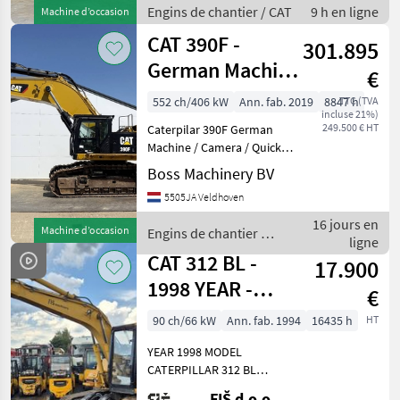
Type 323 Next Gen Location
Engins de chantier / CAT
9 h en ligne
Machine d’occasion
Veldhoven, Netherlands
CAT 390F -
Certifi
301.895
German Machine
€
/ Camera / Quick
552 ch/406 kW
Ann. fab. 2019
8847 h
TTC (TVA
incluse 21%)
Coupler
249.500 € HT
Caterpilar 390F German
Machine / Camera / Quick
Coupler Year: 2019
Boss Machinery BV
Reference number:
5505JA Veldhoven
BM007760 Hours: 8.847
Type 390F Location
16 jours en
Machine d’occasion
Engins de chantier /
Veldhoven, Netherlands
ligne
CAT
Certificate: CE
CAT 312 BL -
17.900
1998 YEAR -
€
250CM
90 ch/66 kW
Ann. fab. 1994
16435 h
HT
YEAR 1998 MODEL
CATERPILLAR 312 BL
WORKING HOURS 16435
FIŠ d.o.o.