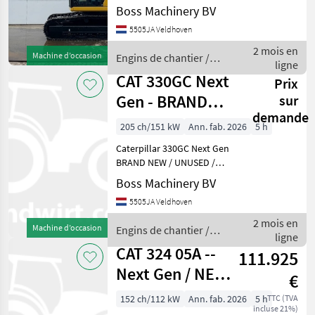
2026 Model Year: 2026
Boss Machinery BV
Reference number:
5505JA Veldhoven
BM007378 Hours: 5 Type
330GC Next Gen Location
2 mois en
Machine d’occasion
Engins de chantier /
Veldhoven, Netherlands
ligne
CAT
Other
CAT 330GC Next
Prix
Gen - BRAND
sur
demande
NEW / UNUSED /
205 ch/151 kW
Ann. fab. 2026
5 h
2026 Model
Caterpillar 330GC Next Gen
BRAND NEW / UNUSED /
2026 Model Year: 2026
Boss Machinery BV
Reference number:
5505JA Veldhoven
BM007378 Hours: 5 Type
330GC Next Gen Location
2 mois en
Machine d’occasion
Engins de chantier /
Veldhoven, Netherlands
ligne
CAT
Other
CAT 324 05A --
111.925
Next Gen / NEW /
€
UNUSED / 2026
152 ch/112 kW
Ann. fab. 2026
5 h
TTC (TVA
incluse 21%)
Model