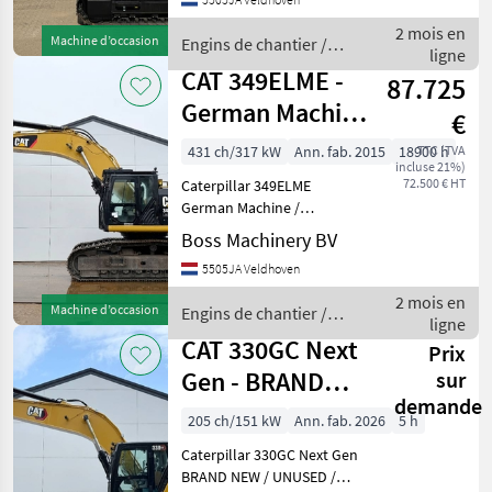
BM007380 Hours: 3 Type
313GC Next Gen Location
2 mois en
Machine d’occasion
Engins de chantier /
Veldhoven, Netherlands
ligne
CAT
Avail
CAT 349ELME -
87.725
German Machine
€
/ Automatic
431 ch/317 kW
Ann. fab. 2015
18900 h
TTC (TVA
incluse 21%)
Greasing
72.500 € HT
Caterpillar 349ELME
German Machine /
Automatic Greasing Year:
Boss Machinery BV
2015 Reference number:
5505JA Veldhoven
BM007249 Hours: 18.900
Type 349ELME Location
2 mois en
Machine d’occasion
Engins de chantier /
Veldhoven, Netherlands
ligne
CAT
Certificate
CAT 330GC Next
Prix
Gen - BRAND
sur
demande
NEW / UNUSED /
205 ch/151 kW
Ann. fab. 2026
5 h
2026 Model
Caterpillar 330GC Next Gen
BRAND NEW / UNUSED /