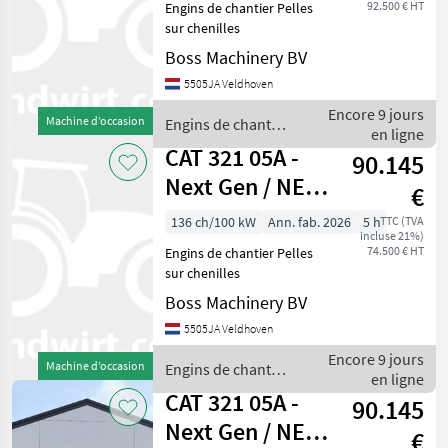
92.500 € HT
Engins de chantier Pelles
sur chenilles
Boss Machinery BV
5505JA Veldhoven
Encore 9 jours
Machine d’occasion
Engins de chantier
en ligne
/ CAT
CAT 321 05A -
90.145
Next Gen / NEW /
€
UNUSED / 2026
136 ch/100 kW
Ann. fab. 2026
5 h
TTC (TVA
incluse 21%)
MODEL
74.500 € HT
Engins de chantier Pelles
sur chenilles
Boss Machinery BV
5505JA Veldhoven
Encore 9 jours
Machine d’occasion
Engins de chantier
en ligne
/ CAT
CAT 321 05A -
90.145
Next Gen / NEW /
€