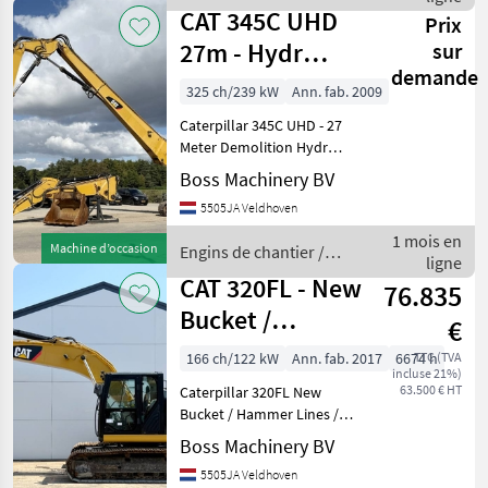
CAT
CAT 345C UHD
Prix
27m - Hydr
sur
demande
Undercarriage /
325 ch/239 kW
Ann. fab. 2009
German Machi
Caterpillar 345C UHD - 27
Meter Demolition Hydr
undercarriage / Extra Arm +
Boss Machinery BV
Bucket Year: 2009 Reference
5505JA Veldhoven
number: BM006818 Hours:
11.563 Type 345C UHD - 27
1 mois en
Machine d’occasion
Engins de chantier /
Meter Demo
ligne
CAT
CAT 320FL - New
76.835
Bucket /
€
Hammer Lines /
166 ch/122 kW
Ann. fab. 2017
6674 h
TTC (TVA
incluse 21%)
Camera
63.500 € HT
Caterpillar 320FL New
Bucket / Hammer Lines /
Camera Year: 2017
Boss Machinery BV
Reference number:
5505JA Veldhoven
BM007608 Hours: 6.674