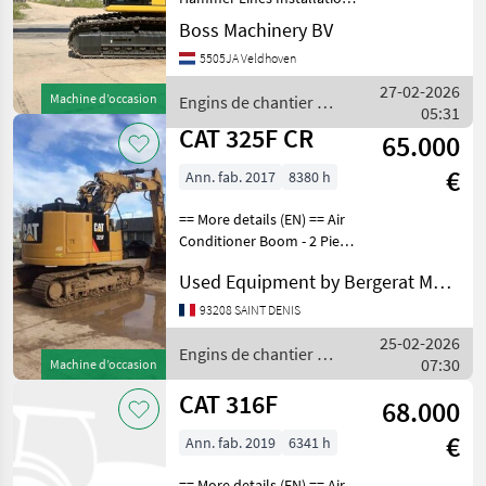
Year: 2022 Reference
Boss Machinery BV
number: BM007406 Hours: 5
5505JA Veldhoven
Type 350 Location
Veldhoven, Netherlands
27-02-2026
Machine d’occasion
Engins de chantier /
Available at Boss Machi
05:31
CAT
CAT 325F CR
65.000
€
Ann. fab. 2017
8380 h
== More details (EN) == Air
Conditioner Boom - 2 Piece
Boom Check Valve Coupler
Used Equipment by Bergerat Monnoyeur
- Quick Coupler Type -
Hydraulic Lighting Online
93208 SAINT DENIS
Owner's Manual Radio Stick
25-02-2026
- Med
Engins de chantier /
07:30
Machine d’occasion
CAT
CAT 316F
68.000
€
Ann. fab. 2019
6341 h
== More details (EN) == Air