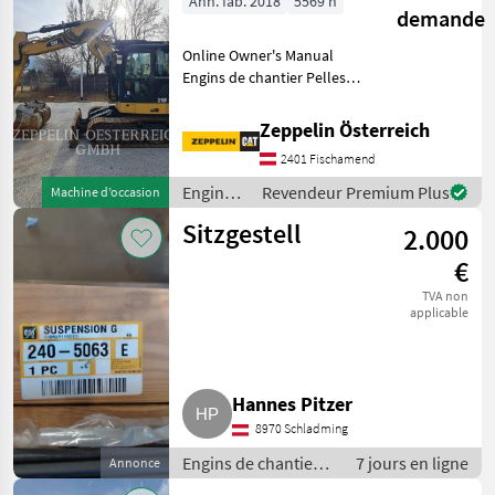
Ann. fab. 2018
5569 h
demande
Online Owner's Manual
Engins de chantier Pelles
sur chenilles
Zeppelin Österreich
2401 Fischamend
Engins
Revendeur Premium Plus
Machine d’occasion
de
Sitzgestell
2.000
chantier
/ CAT
€
TVA non
applicable
Hannes Pitzer
8970 Schladming
Engins de chantier /
7 jours en ligne
Annonce
Pelles sur chenilles