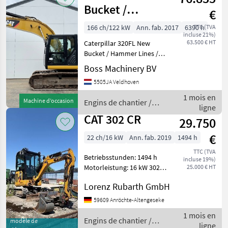
Bucket /
€
Hammer Lines /
166 ch/122 kW
Ann. fab. 2017
6390 h
TTC (TVA
incluse 21%)
Camera
63.500 € HT
Caterpillar 320FL New
Bucket / Hammer Lines /
Camera Year: 2017
Boss Machinery BV
Reference number:
5505JA Veldhoven
BM007610 Hours: 6.390
Type 320FL Location
1 mois en
Machine d’occasion
Engins de chantier /
Veldhoven, Netherlands
ligne
CAT
Certificate: CE
CAT 302 CR
29.750
€
22 ch/16 kW
Ann. fab. 2019
1494 h
TTC (TVA
Betriebsstunden: 1494 h
incluse 19%)
Motorleistung: 16 kW 302
25.000 € HT
CR gebr. CAT Kettenbagger
Lorenz Rubarth GmbH
302-05A CR Grundgerät in
serienmäßiger Ausstattung
59609 Anröchte-Altengeseke
mit: - Schnellwechsler MS01
1 mois en
- Gra
Engins de chantier /
modèle de
ligne