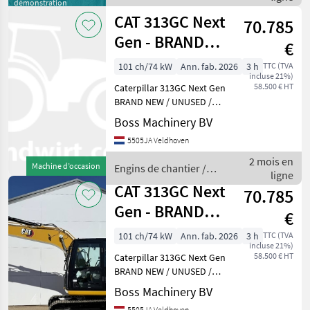
CAT
démonstration
CAT 313GC Next
70.785
Gen - BRAND
€
NEW / UNUSED /
101 ch/74 kW
Ann. fab. 2026
3 h
TTC (TVA
incluse 21%)
2026 Model
58.500 € HT
Caterpillar 313GC Next Gen
BRAND NEW / UNUSED /
2026 Model Year: 2026
Boss Machinery BV
Reference number:
5505JA Veldhoven
BM007380 Hours: 3 Type
313GC Next Gen Location
2 mois en
Machine d’occasion
Engins de chantier /
Veldhoven, Netherlands
ligne
CAT
Avail
CAT 313GC Next
70.785
Gen - BRAND
€
NEW / UNUSED /
101 ch/74 kW
Ann. fab. 2026
3 h
TTC (TVA
incluse 21%)
2026 Model
58.500 € HT
Caterpillar 313GC Next Gen
BRAND NEW / UNUSED /
2026 Model Year: 2026
Boss Machinery BV
Reference number:
5505JA Veldhoven