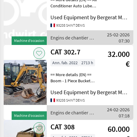
Conditioner Auto Lube
Auxiliary Hydraulics
Used Equipment by Bergerat Monnoyeur
Pressure - High Pressure
Boom - 1 Piece Boom Check
93208 SAINT DENIS
Valve Bucket Car Body -
25-02-2026
Standard Combine
Engins de chantier /
07:30
Machine d’occasion
CAT
CAT 302.7
32.000
€
Ann. fab. 2022
2713 h
== More details (EN) ==
Boom - 1 Piece Bucket
Coupler - Quick Coupler
Used Equipment by Bergerat Monnoyeur
Type - Mechanical Hand
and Foot Control Online
93208 SAINT DENIS
Owner's Manual Radio - AM
24-02-2026
FM Radio Regulator
Engins de chantier /
07:18
Machine d’occasion
CAT
CAT 308
60.000