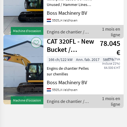
Unused / Hammer Lines
Year: 2026 Reference
Boss Machinery BV
number: BM006595 Hours: 5
5505JA Veldhoven
Type 320D3 GC *2026
Model* Location
1 mois en
Machine d’occasion
Engins de chantier /
Veldhoven, Netherlands
ligne
CAT
Certifica
CAT 320FL - New
78.045
Bucket /
€
Hammer Lines /
166 ch/122 kW
Ann. fab. 2017
5867 h
TTC (TVA
incluse 21%)
Camera
64.500 € HT
Engins de chantier Pelles
sur chenilles
Boss Machinery BV
5505JA Veldhoven
1 mois en
Machine d’occasion
Engins de chantier /
ligne
CAT