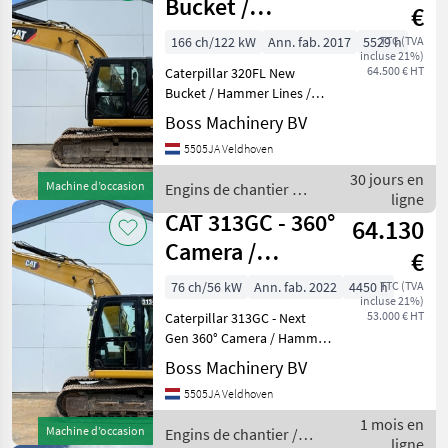
Bucket /
€
Hammer Lines /
166 ch/122 kW
Ann. fab. 2017
5529 h
TTC (TVA
incluse 21%)
Camera
64.500 € HT
Caterpillar 320FL New
Bucket / Hammer Lines /
Camera Year: 2017
Boss Machinery BV
Reference number:
5505JA Veldhoven
BM007604 Hours: 5.529
Type 320FL Location
30 jours en
Machine d’occasion
Engins de chantier /
Veldhoven, Netherlands
ligne
CAT
Certificate: CE
CAT 313GC - 360°
64.130
Camera /
€
Hammer lines
76 ch/56 kW
Ann. fab. 2022
4450 h
TTC (TVA
incluse 21%)
53.000 € HT
Caterpillar 313GC - Next
Gen 360° Camera / Hammer
lines Year: 2022 Reference
Boss Machinery BV
number: BM007885 Hours:
5505JA Veldhoven
4.450 Type 313GC - Next
Gen Location Veldhoven,
1 mois en
Machine d’occasion
Engins de chantier /
Netherlands Cer
ligne