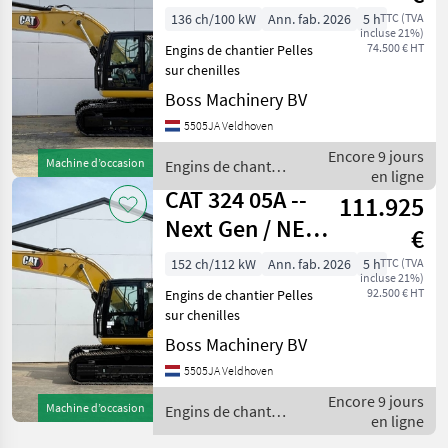
UNUSED / 2026
136 ch/100 kW
Ann. fab. 2026
5 h
TTC (TVA
incluse 21%)
MODEL
74.500 € HT
Engins de chantier Pelles
sur chenilles
Boss Machinery BV
5505JA Veldhoven
Encore 9 jours
Machine d’occasion
Engins de chantier
en ligne
/ CAT
CAT 324 05A --
111.925
Next Gen / NEW /
€
UNUSED / 2026
152 ch/112 kW
Ann. fab. 2026
5 h
TTC (TVA
incluse 21%)
Model
92.500 € HT
Engins de chantier Pelles
sur chenilles
Boss Machinery BV
5505JA Veldhoven
Encore 9 jours
Machine d’occasion
Engins de chantier
en ligne
/ CAT