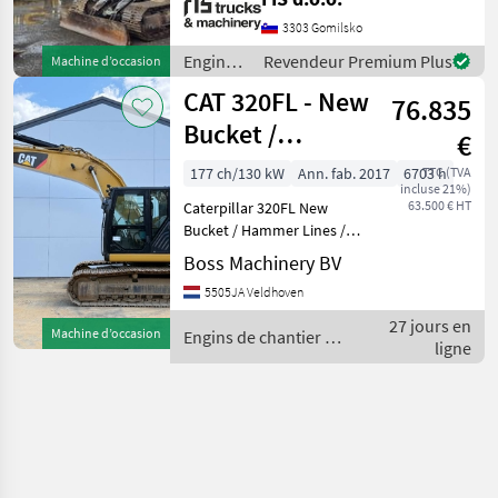
ENGINE DIESEL CAT - 66kW
WEIGHT 15800kg
3303 Gomilsko
HYDRAULIC QUICK HITCH
Engins
Revendeur Premium Plus
Machine d’occasion
LIGHTS CLOSED HEATED
de
CAT 320FL - New
CAB FUEL PUMP FA
76.835
chantier
/ CAT
Bucket /
€
Hammer Lines /
177 ch/130 kW
Ann. fab. 2017
6703 h
TTC (TVA
incluse 21%)
Camera
63.500 € HT
Caterpillar 320FL New
Bucket / Hammer Lines /
Camera Year: 2017
Boss Machinery BV
Reference number:
5505JA Veldhoven
BM007607 Hours: 6.703
Type 320FL Location
27 jours en
Machine d’occasion
Engins de chantier /
Veldhoven, Netherlands
ligne
CAT
Certificate: EPA