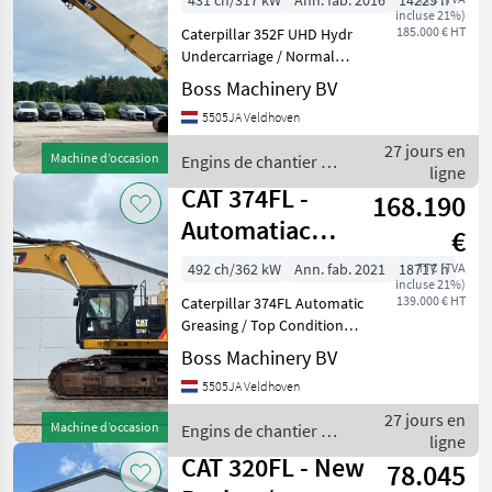
431 ch/317 kW
Ann. fab. 2016
14225 h
incluse 21%)
Normal boom
185.000 € HT
Caterpillar 352F UHD Hydr
incl
Undercarriage / Normal
boom incl Year: 2016
Boss Machinery BV
Reference number:
5505JA Veldhoven
BM007385 Hours: 14.225
Type 352F Location
27 jours en
Machine d’occasion
Engins de chantier /
Veldhoven, Netherlands
ligne
CAT
Certificate
CAT 374FL -
168.190
Automatiac
€
Greasing / Top
492 ch/362 kW
Ann. fab. 2021
18717 h
TTC (TVA
incluse 21%)
Condition
139.000 € HT
Caterpillar 374FL Automatic
Greasing / Top Condition
Year: 2021 Reference
Boss Machinery BV
number: BM007684 Hours:
5505JA Veldhoven
18.717 Type 374FL Location
Veldhoven, Netherlands
27 jours en
Machine d’occasion
Engins de chantier /
Dutch Machine O
ligne
CAT
CAT 320FL - New
78.045