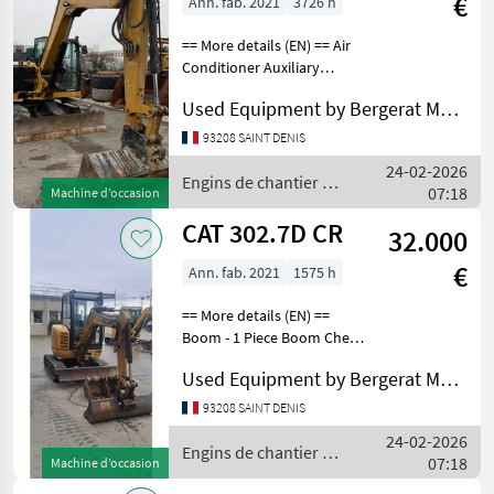
€
Ann. fab. 2021
3726 h
== More details (EN) == Air
Conditioner Auxiliary
Hydraulics Pressure - High
Used Equipment by Bergerat Monnoyeur
Pressure Boom - 1 Piece
Boom Check Valve Bucket
93208 SAINT DENIS
Combined Hydraulics - Two
24-02-2026
Way Coupler
Engins de chantier /
07:18
Machine d’occasion
CAT
CAT 302.7D CR
32.000
€
Ann. fab. 2021
1575 h
== More details (EN) ==
Boom - 1 Piece Boom Check
Valve Bucket Coupler -
Used Equipment by Bergerat Monnoyeur
Standard Coupler Type -
Mechanical Online Owner's
93208 SAINT DENIS
Manual Regulatory Marking
24-02-2026
Rubber Track
Engins de chantier /
07:18
Machine d’occasion
CAT