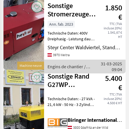
de
Sonstige
1.850
chantier
/
Stromerzeuger
€
Sonstige
HEVI T9000Full
Ann. fab. 2023
TTC (TVA
incluse 20%)
1.541,67 €
Technische Daten: 400V
HT
Dreiphasig - Leistung dauer
in kVA: 8 - Leistung dauer in
Steyr Center Waldviertel, Standort Weitra
kW: 6, 4 230V Einphasig -
3970 Weitra
Leistung dauer in kVA: 7 -
Leistung dauer in KW:
31-03-2025
Machine neuve
Engins de chantier /
09:04
Sonstige
Sonstige Rand
5.400
G27WP
€
Notstromgenerator
TTC (TVA
Technische Daten: - 27 kVA -
incluse 20%)
4.500 € HT
21, 6 kW - 50 Hz - 3 Zylinder
Perkins Motor -
Betriebsstunden: 5697h - 2x
Biringer International GmbH
400 Volt / 16 Amp
Anschlüsse - 1x 400 Volt / 32
3800 Göpfritz an der Wild