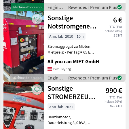
Amp. Anschluss
Engins
Revendeur Premium Plus
Machine d’occasion
de
Sonstige
6 €
chantier
/
Notstromgenerator
TTC (TVA
Sonstige
incluse 20%)
Stromerzeuger
5 € HT
Ann. fab. 2010
10 h
Stromaggregat
Stromaggregat zu Mieten.
zu
Mietpreis: - Per Tag = 65 EUR
(inkl. 10
All you can MIET GmbH
Betriebsstunden/Tag) - Per
7 Tage = 325 EUR (inkl. 50
2201 Seyring
Betriebsstunden/Woche) -
Engins
Revendeur Premium Plus
Machine de location
Wochenende (
de
Sonstige
990 €
chantier
/
STROMERZEUGER
TTC (TVA
Sonstige
incluse 20%)
ESE 3000 I
825 € HT
Ann. fab. 2021
Benzinmotor,
Dauerleistung 3, 0 kVA,
schallgedämmt, Elektro