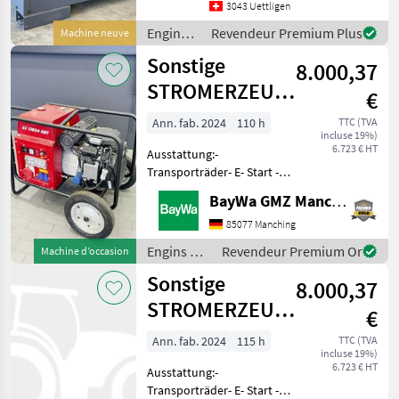
Gewicht 1340 kg
3043 Uettligen
Abmessungen 2670 x 1130 x
Engins
Revendeur Premium Plus
Machine neuve
1700 mm
de
Sonstige
8.000,37
chantier
/
STROMERZEUGER
€
Sonstige
MOSA GE17054
Ann. fab. 2024
110 h
TTC (TVA
incluse 19%)
6.723 € HT
Ausstattung:-
Transporträder- E- Start -
15KW- 2x 230V Steckdose
BayWa GMZ Manching
CE- 1x 400 V Steckdose
CCE800ccm Honda Motor
85077 Manching
Jetzt auch über WhatsApp
Engins de
Revendeur Premium Or
Machine d’occasion
erreichbar: 0049 151 16 17
chantier /
Sonstige
47
8.000,37
Sonstige
STROMERZEUGER
€
Mosa GE17054
Ann. fab. 2024
115 h
TTC (TVA
incluse 19%)
6.723 € HT
Ausstattung:-
Transporträder- E- Start -