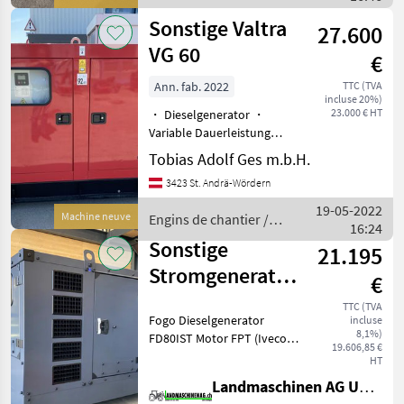
Sonstige
Sonstige Valtra
27.600
VG 60
€
Ann. fab. 2022
TTC (TVA
incluse 20%)
23.000 € HT
・ Dieselgenerator ・
Variable Dauerleistung
(PRP) kVA/kW: 60/48 ・
Tobias Adolf Ges m.b.H.
Notstromleistung (LTP)
3423 St. Andrä-Wördern
kVA/kW: 66/53 ・ Zylinder:
3 ・ Drehzahl: 1500 U/min
19-05-2022
Machine neuve
Engins de chantier /
・ Größe Kraftstofftan
16:24
Sonstige
Sonstige
21.195
Stromgenerator
€
FD 80 I-ST
TTC (TVA
Fogo Dieselgenerator
incluse
8,1%)
FD80IST Motor FPT (Iveco)
19.606,85 €
NEF45 Alternator
HT
Bürstenlos 3 Phasig
Landmaschinen AG Uettligen
Leistung 80 kVA // 64 KW