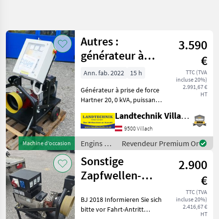
Affiner la
recherche
Autres :
3.590
Catégorie
Pays
Filtres
4
générateur à
€
prise de force
Afficher
Ann. fab. 2022
15 h
TTC (TVA
CHEMIN
Réinitialiser
53
incluse 20%)
Hartner 20,0 kVA
ACTUEL
2.991,67 €
résultats
Générateur à prise de force
HT
matériel de
Hartner 20, 0 kVA, puissance
construction
minimale de la prise de
Landtechnik Villach GmbH
Engins De
force du tracteur : 50 PS,
Chantier
vitesse de rotation lente : 1
9500 Villach
500 tours par minute, avec r
Generateurs
Engins de
Revendeur Premium Or
Machine d’occasion
De Courant
chantier /
Sonstige
Sonstige
2.900
Sonstige
Zapfwellen-
€
CHOISIR
Stromerzeuger
UNE
TTC (TVA
CATÉGORIE
BJ 2018 Informieren Sie sich
incluse 20%)
16 KW
2.416,67 €
bitte vor Fahrt-Antritt
Sonstige
HT
telefonisch, ob die von