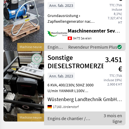
Ann. fab. 2023
TTC (TVA
incluse
8,1%)
Grundausrüstung •
7.327,47 €
Zapfwellengenerator nach
HT
CE-Norm •
Maschinencenter Sevelen AG
Pulverbeschichteter
Stahlrohrrahmen • Mit
9475 Sevelen
Schutzklasse IP 23 •
Engins
Revendeur Premium Plus
Machine neuve
Isolationsklasse: H • 3-
de
Sonstige
Punkt Anhängung • Ü
3.451
chantier
/
DIESELSTROMERZEUGER
€
Sonstige
Ann. fab. 2023
TTC (TVA
incluse 19%)
2.900 € HT
6 KVA, 400/230V, 50HZ 3000
U/min YANMAR L100V
STAGE V Engins de chantier
Wüstenberg Landtechnik GmbH & Co.KG
Générateurs de courant
17168 Jördenstorf
3 mois en
Machine neuve
Engins de chantier /
ligne
Sonstige