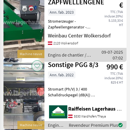
/
ZAPFWELLENGENERATOR
€
Sonstige
Ann. fab. 2023
TTC (TVA
incluse 20%)
5.133,33 €
Stromerzeuger -
HT
Zapfwellengenarator -
Strom - Traktor - leistung
Weinbau Center Wolkersdorf
27, 5 Kva - erfolrderliche PS:
2120 Wolkersdorf
50PS Preis ist exkl.
Gelenkwelle Unsere
09-07-2025
Machine neuve
Engins de chantier /
Zapfwellengeneratoren sin
07:02
Sonstige
Sonstige PGG 8/3
990 €
TTC (TVA
Ann. fab. 2022
incluse 20%)
825 € HT
Stromart (Ph/V) 3 / 400
Schalldruckpegel (dB(A)) 76
Nennleistung (kW) 2
Nennleistung (Drehstrom)
Raiffeisen Lagerhaus Waidhofen/Thaya
(kW) 7 Leistung (kW) 2, 5
3830 Waidhofen/Thaya
Leistung (Drehstrom) (kW)
max. 7, 5 An
Engins
Revendeur Premium Plus
Machine neuve