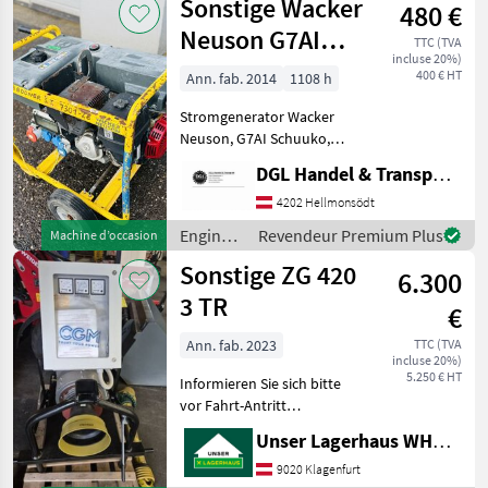
Sonstige Wacker
480 €
Sonstige
Neuson G7AI
TTC (TVA
incluse 20%)
Schuuko
400 € HT
Ann. fab. 2014
1108 h
Stromgenerator Wacker
Neuson, G7AI Schuuko,
Baujahr 2014, Erstbesitz,
DGL Handel & Transporte
Benzin, 1.108 Stunden, 8.5
KVA. Preis: € 480, - inkl.
4202 Hellmonsödt
Mwst. Engins de chantier
Engins
Revendeur Premium Plus
Machine d’occasion
Générateu
de
Sonstige ZG 420
6.300
chantier
/
3 TR
€
Sonstige
Ann. fab. 2023
TTC (TVA
incluse 20%)
5.250 € HT
Informieren Sie sich bitte
vor Fahrt-Antritt
telefonisch, ob die von
Unser Lagerhaus WHG, Kärnten, Klagenfurt
Ihnen angefragte Maschine
aktuell bei uns am Lager
9020 Klagenfurt