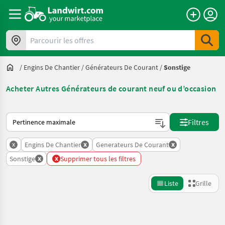
Parcourir les offres
/
Engins De Chantier
/
Générateurs De Courant
/
Sonstige
Acheter Autres Générateurs de courant neuf ou d’occasion
Voici comment les annonces sont triées sur Landwirt.com
Filtres
x
x
x
Engins De Chantier
Generateurs De Courant
x
x
Sonstige
Supprimer tous les filtres
Liste
Grille