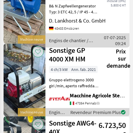
incluse 19%)
5.800 € HT
B& N Zapfwellengenerator
Typ: 3 ETC 42, 5 / IP 45 - 40
KVA / 32KW / 58 Amp -
D. Lankhorst & Co. GmbH
elektr. Regelung (AVR) -
48488 Emsbüren
Fehlerstromzuschalter
einstellbar 0, 003-5A erfor
07-07-2025
Machine neuve
Engins de chantier /
09:24
Sonstige
Sonstige GP
Prix
4000 XM HM
sur
demande
4 ch/3 kW
Ann. fab. 2021
Gruppo elettrogeno 3000
giri /min, aperto raffreddato
ad aria monofase a benzina
Macchine Agricole Stefani Luciano
Motore GX 200 Honda
Potenza 6, 5 hp Alternatore
47864 Pennabilli
Linz Dimensioni 700 X 570 X
Engins
Revendeur Premium Plus
Machine neuve
630
de
Sonstige AWG4-
6.723,50
chantier
/
40X