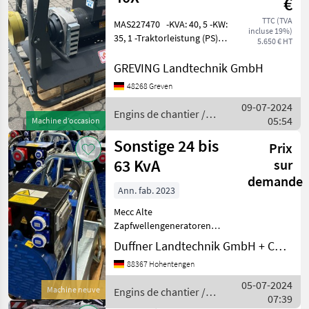
€
Sonstige
TTC (TVA
MAS227470 -KVA: 40, 5 -KW:
incluse 19%)
35, 1 -Traktorleistung (PS):
5.650 € HT
111 -Norm-Drehzahl U/MIN:
430 Ausschließlich für den
GREVING Landtechnik GmbH
Feldbetrieb geeignet Preis
48268 Greven
gilt für vorhandenen Zust
09-07-2024
Engins de chantier /
05:54
Machine d’occasion
Sonstige
Sonstige 24 bis
Prix
63 KvA
sur
demande
Ann. fab. 2023
Mecc Alte
Zapfwellengeneratoren
Mecc Alte bietet eine
Duffner Landtechnik GmbH + Co KG
vielfältige Auswahl an
88367 Hohentengen
traktorbetriebenen (PTO)
Zapfwellengeneratoren.
05-07-2024
Machine neuve
Engins de chantier /
Diese bestehen mittlerweile
07:39
Sonstige
ausschließli