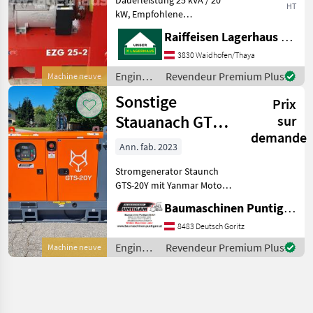
HT
kW, Empfohlene
Traktorleistung ca. 50 PS;
Raiffeisen Lagerhaus Waidhofen/Thaya
AVR Spannungsregelung,
Spannungs- Frequenz und
3830 Waidhofen/Thaya
Isolationsüberwachung,
Engins
Revendeur Premium Plus
Machine neuve
Gewicht 220 kg
de
Sonstige
Notstromagg
Prix
chantier
/
Stauanach GTS-
sur
Sonstige
demande
20Y
Ann. fab. 2023
Stromgenerator Staunch
GTS-20Y mit Yanmar Motor,
Steckdosen,
Baumaschinen Puntigam GmbH
Notstromcontroller,
Batterielader,
8483 Deutsch Goritz
Umschaltkasten für das
Engins
Revendeur Premium Plus
Machine neuve
Hausnetz; Technische
de
Daten: Hauptnennleistung
chantier
/
Sonstige