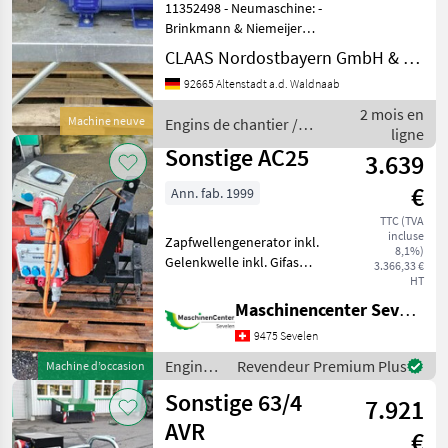
11352498 - Neumaschine: -
Brinkmann & Niemeijer
Zapfwellengenerator 3ETC
CLAAS Nordostbayern GmbH & Co. KG, Altenstadt
42, 5/4 - IP45
92665 Altenstadt a.d. Waldnaab
Notstromaggregat -
Baujahr: 2023 - Anschluss:
2 mois en
Machine neuve
Engins de chantier /
125A Steckdose + CEE
ligne
Sonstige
Steckdose;
Sonstige AC25
3.639
€
Ann. fab. 1999
TTC (TVA
incluse
Zapfwellengenerator inkl.
8,1%)
Gelenkwelle inkl. Gifas
3.366,33 €
Einsatzbereit Engins de
HT
chantier Générateurs de
Maschinencenter Sevelen AG
courant
9475 Sevelen
Engins
Revendeur Premium Plus
Machine d’occasion
de
Sonstige 63/4
7.921
chantier
/
AVR
€
Sonstige