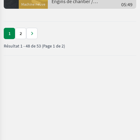
Elektro Start Ausführung,
Engins de chantier /
05:49
Machine neuve
Betriebsstundenzähler, er
Sonstige
1
2
Résultat
1
-
48
de
53
(Page 1 de 2)