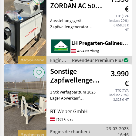
ZORDAN AC 50
€
LE
TTC (TVA
Ausstellungsgerät
incluse 20%)
6.658,33 €
Zapfwellengenerator
HT
Langsamläufer 1500U/min
Spitzenleistung 45 KW/56
LH Pregarten-Gallneukirchen, Pregarten
KVA AVR Regelung Haus
Feld Schaltung
4224 Wartberg
Isolationsüberwachung
Engins
Revendeur Premium Plus
Machine neuve
(kein Erdsp
de
Sonstige
3.990
chantier
/
Zapfwellengenerator
€
Sonstige
GP 50 TR-C / 45
TTC (TVA
1 Stk verfügbar zum 2025
incluse 20%)
KvA
Lager Abverkauf
3.325 € HT
Sonderpreis !!! Lieferung
Österreichweit frei Haus 3-
RT Weber GmbH
Punkt Rahmen verzinkt
7163 Andau
inkl. Bolzen, Unterlenker
23-03-2023
und Oberlenker K
Engins de chantier /
16:46
Machine neuve