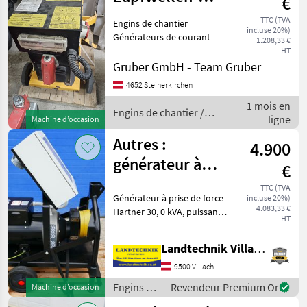
€
Notstromaggregat
TTC (TVA
Engins de chantier
incluse 20%)
Générateurs de courant
1.208,33 €
HT
Gruber GmbH - Team Gruber
4652 Steinerkirchen
1 mois en
Engins de chantier /
ligne
Machine d’occasion
Sonstige
Autres :
4.900
générateur à
€
prise de force
TTC (TVA
Générateur à prise de force
incluse 20%)
Hartner 30 kVA
4.083,33 €
Hartner 30, 0 kVA, puissance
HT
minimale de la prise de
force du tracteur : 75 PS,
Landtechnik Villach GmbH
vitesse de rotation lente : 1
500 tours par minute, avec r
9500 Villach
Engins de
Revendeur Premium Or
Machine d’occasion
chantier /