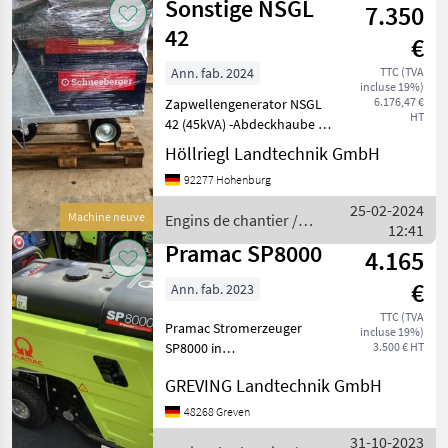
Sonstige NSGL
7.350
42
€
Ann. fab. 2024
TTC (TVA
incluse 19%)
6.176,47 €
Zapwellengenerator NSGL
HT
42 (45kVA) -Abdeckhaube -
Räder -Zapfwelle -1h
Höllriegl Landtechnik GmbH
Stecker -Anhängebolzen
92277 Hohenburg
Engins de chantier
Générateurs de courant
25-02-2024
Machine neuve
Engins de chantier /
12:41
Sonstige
Pramac SP8000
4.165
€
Ann. fab. 2023
TTC (TVA
Pramac Stromerzeuger
incluse 19%)
SP8000 in
3.500 € HT
Serienausstattung mit 4
GREVING Landtechnik GmbH
Takt Motoren,
Ölmangelabschaltung,
48268 Greven
Isolationsüberwachung,
31-10-2023