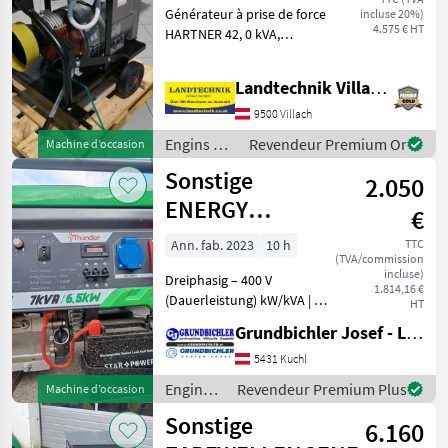
Générateur à prise de force
incluse 20%)
Hartner 42,0 kVA
4.575 € HT
HARTNER 42, 0 kVA,
puissance minimale du
tracteur : 100 PS, vitesse de
Landtechnik Villach GmbH
rotation lente : 1 500
tr/min, régulation AVR
9500 Villach
incluse, poids : 410
Engins de
Revendeur Premium Or
Machine d’occasion
chantier /
Sonstige
2.050
Sonstige
ENERGY
€
Thunder
Ann. fab. 2023
10 h
TTC
(TVA/commission
T7000TE
incluse)
Dreiphasig – 400 V
1.814,16 €
(Dauerleistung) kW/kVA | 5,
HT
6/7 Leistungsdaten
Grundbichler Josef - Landmaschinen
Spannung Volt | 230 V / 400
V Frequenz Hz | 50 Motor
5431 Kuchl
Hersteller | Energy
Engins
Revendeur Premium Plus
Machine d’occasion
Kraftstoff | Benzin
de
Sonstige
6.160
chantier