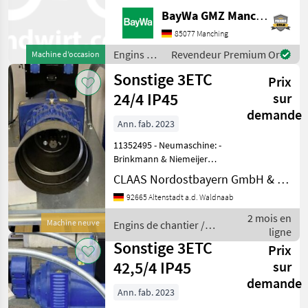
15KW- 2x 230V Steckdose
BayWa GMZ Manching
CE- 1x 400 V Steckdose
CCE800ccm Honda Motor
85077 Manching
Jetzt auch über WhatsApp
Engins de
Revendeur Premium Or
Machine d’occasion
erreichbar: 0049 151 16 17
chantier /
Sonstige 3ETC
47
Prix
Sonstige
24/4 IP45
sur
demande
Ann. fab. 2023
11352495 - Neumaschine: -
Brinkmann & Niemeijer
Zapfwellengenerator 3ETC
CLAAS Nordostbayern GmbH & Co. KG, Altenstadt
24/4 - IP45
92665 Altenstadt a.d. Waldnaab
Notstromaggregat -
Baujahr: 2023 - Anschluss:
2 mois en
Machine neuve
Engins de chantier /
125A Steckdose + CEE
ligne
Sonstige
Steckdose; S
Sonstige 3ETC
Prix
42,5/4 IP45
sur
demande
Ann. fab. 2023