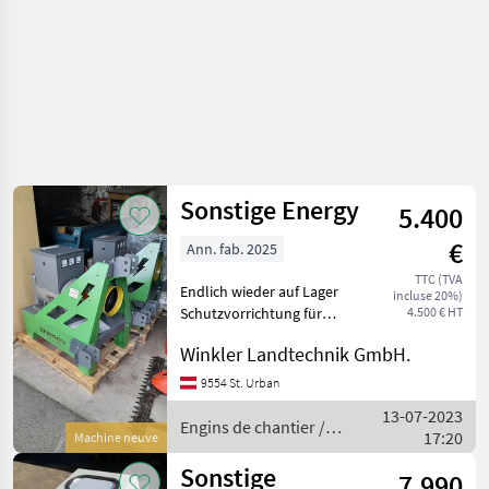
Sonstige Energy
5.400
€
Ann. fab. 2025
TTC (TVA
Endlich wieder auf Lager
incluse 20%)
Schutzvorrichtung für
4.500 € HT
sensible Motoren,
Winkler Landtechnik GmbH.
Melkroboter,
Lüftungsanlagen und Haus
9554 St. Urban
/Feld Umschaltung 30kVA
13-07-2023
und 40kVA lagernd Engins
Engins de chantier /
17:20
Machine neuve
de chantie
Sonstige
Sonstige
7.990