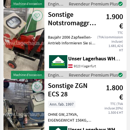
steht. Wir inserieren auch
Engins
Revendeur Premium Plus
Machine d’occasion
Maschinen, die sic
de
Sonstige
1.900
chantier
/
Notstromaggregat
€
Sonstige
16 KVA
TTC
Baujahr 2006 Zapfwellen-
(TVA/commission
incluse)
Antrieb Informieren Sie sich
1.681,42 €
bitte vor Fahrt-Antritt
HT
telefonisch, ob die von
Unser Lagerhaus WHG, Kärnten, Klagenfurt
Ihnen angefragte Maschine
aktuell bei uns am Lager
9020 Klagenfurt
steht. Wir
Engins
Revendeur Premium Plus
Machine d’occasion
de
Sonstige ZGN
1.800
chantier
/
ECS 28
€
Sonstige
Ann. fab. 1997
TTC (TVA
incluse 20%)
1.500 € HT
OHNE GW, 27KVA,
EIGENGEWICHT 156KG,
DREIPUNKT - ANBAU;
Unser Lagerhaus WHG, Kärnten, Klagenfurt