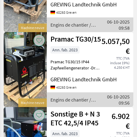
GREVING Landtechnik GmbH
Automatische
Ölmangelabschaltung -
48268 Greven
Digitale
06-10-2025
Multifunktionsanzeige -
Engins de chantier /
09:58
Machine neuve
Integrierter Radsatz - AVR
Sonstige
Automat
Pramac TG30/15
5.057,50
€
Ann. fab. 2023
TTC (TVA
Pramac TG30/15 IP44
incluse 19%)
Zapfwellengenerator -Drei
4.250 € HT
Phasen Leistung COP 27.0
GREVING Landtechnik GmbH
kVA -Einphasig Leistung
COP 10.80 kVA -Spannung
48268 Greven
400/230V -Frequenz 50 Hz -
06-10-2025
Leistungsfaktor 0.8/
Engins de chantier /
09:56
Machine neuve
Sonstige
Sonstige B + N 3
6.902
ETC 42,5/4 IP45
€
Ann. fab. 2023
TTC (TVA