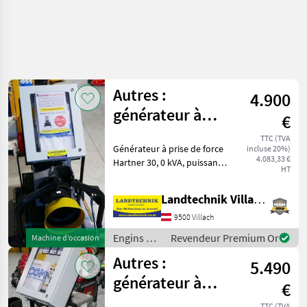
Autres :
4.900
générateur à
€
prise de force
TTC (TVA
Générateur à prise de force
incluse 20%)
Hartner 30 kVA
4.083,33 €
Hartner 30, 0 kVA, puissance
HT
minimale de la prise de
force du tracteur : 75 PS,
Landtechnik Villach GmbH
vitesse de rotation lente : 1
500 tours par minute, avec r
9500 Villach
Engins de
Revendeur Premium Or
Machine d’occasion
chantier /
Autres :
5.490
Sonstige
générateur à
€
prise de force
TTC (TVA