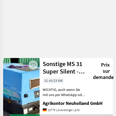
Sonstige MS 31
Prix
Super Silent -
sur
demande
Druckluftkompressor
31 ch/23 kW
WICHTIG, auch wenn Sie
mit uns per WhatsApp oder
ähnlich chatten und
Agrikontor Neuholland GmbH
daraufhin Maschinen
kaufen, bitte kontrollieren
16775 Löwenberger Land
Sie die Auftragsbestätigung,