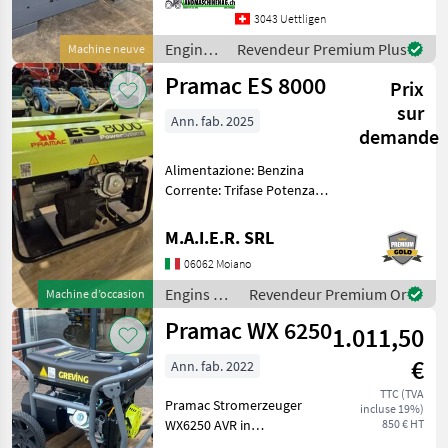
Abmessungen 2000 x 1130 x
3043 Uettligen
1450 mm Kraf
Engins
Revendeur Premium Plus
Machine neuve
de
Pramac ES 8000
Prix
chantier
/
sur
Ann. fab. 2025
Sonstige
demande
Alimentazione: Benzina
Corrente: Trifase Potenza
max 6.6 Kw Potenza
effettiva monofase 3 kW
M.A.I.E.R. SRL
Potenza effettiva trifase 6.6
06062 Moiano
kW Dimensioni prodotto (L
x P x H) cm 73x5
Engins de
Revendeur Premium Or
Machine d’occasion
chantier /
Pramac WX 6250
1.011,50
Sonstige
€
Ann. fab. 2022
TTC (TVA
Pramac Stromerzeuger
incluse 19%)
WX6250 AVR in
850 € HT
Serienausstattung mit -