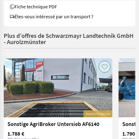
Fiche technique PDF
Êtes-vous intéressé par un transport ?
Plus d’offres de Schwarzmayr Landtechnik GmbH
- Aurolzmünster
Machine neuve
Sonstige AgriBroker Untersieb AF6140
Sonsti
1.788 €
1.790 €