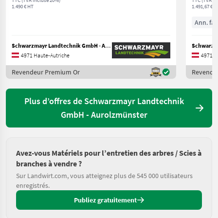
TTC (TVA incluse 20%)
TTC (TVA in
1.490 € HT
1.491,67 € H
Ann. fab
Schwarzmayr Landtechnik GmbH - Aurolzmünster
4971 Haute-Autriche
4971 H
Revendeur Premium Or
Revende
Plus d’offres de Schwarzmayr Landtechnik
GmbH - Aurolzmünster
Avez-vous Matériels pour l’entretien des arbres / Scies à
branches à vendre ?
Sur Landwirt.com, vous atteignez plus de 545 000 utilisateurs
enregistrés.
Publiez gratuitement