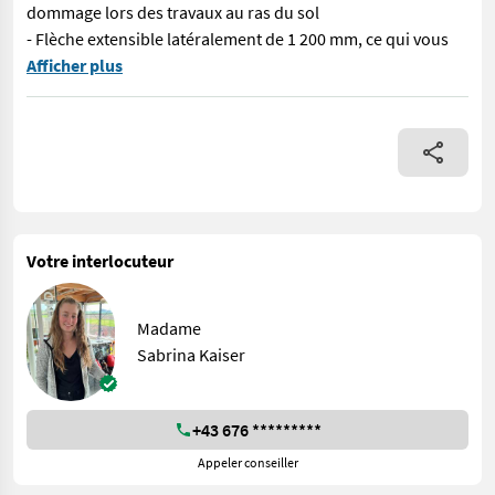
dommage lors des travaux au ras du sol
- Flèche extensible latéralement de 1 200 mm, ce qui vous
N° 70571 Scie à branches « WoodKing Duo® - 3 lames » Un outil po
Afficher plus
Votre interlocuteur
Madame
Sabrina Kaiser
+43 676 *********
Appeler conseiller