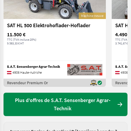
Machine neuve
SAT HL 500 Elektrohoflader-Hoflader
11.500 €
4.490 €
TTC (TVA incluse 20%)
TTC (TVA in
9.583,33 € HT
3.741,67 € H
S.A.T. Sensenberger Agrar-Technik
S.A.T. Se
4906 Haute-Autriche
4906 H
Revendeur Premium Or
Revende
Plus d’offres de S.A.T. Sensenberger Agrar-
Technik