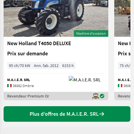
Machine d’occasion
New Holland T4050 DELUXE
New Ho
Prix sur demande
Prix s
95 ch/70 kW
Ann. fab. 2012
6153 h
75 ch/5
M.A.I.E.R. SRL
M.A.I.E.R
06062 Ombrie
06062 
Revendeur Premium Or
Revende
Plus d’offres de M.A.I.E.R. SRL