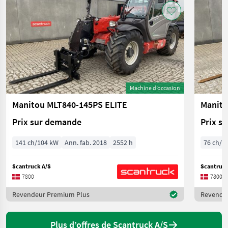
Machine d’occasion
Manitou MLT840-145PS ELITE
Manit
Prix sur demande
Prix s
141 ch/104 kW
Ann. fab. 2018
2552 h
76 ch/5
Scantruck A/S
Scantruck
7800
7800
Revendeur Premium Plus
Revende
Plus d’offres de Scantruck A/S