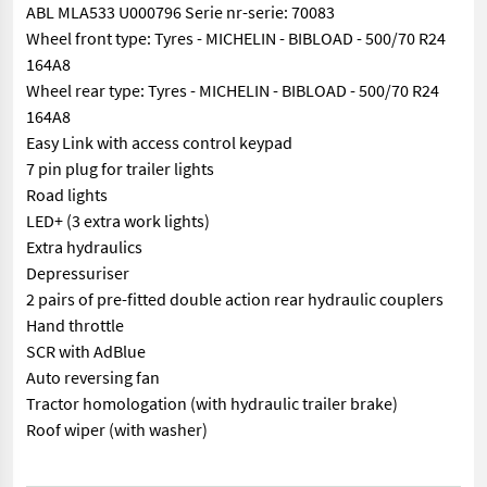
ABL MLA533 U000796 Serie nr-serie: 70083
Wheel front type: Tyres - MICHELIN - BIBLOAD - 500/70 R24
164A8
Wheel rear type: Tyres - MICHELIN - BIBLOAD - 500/70 R24
164A8
Easy Link with access control keypad
7 pin plug for trailer lights
Road lights
LED+ (3 extra work lights)
Extra hydraulics
Depressuriser
2 pairs of pre-fitted double action rear hydraulic couplers
Hand throttle
SCR with AdBlue
Auto reversing fan
Tractor homologation (with hydraulic trailer brake)
Roof wiper (with washer)
== More details (EN) == Steering: Articulated Boom / loading ar