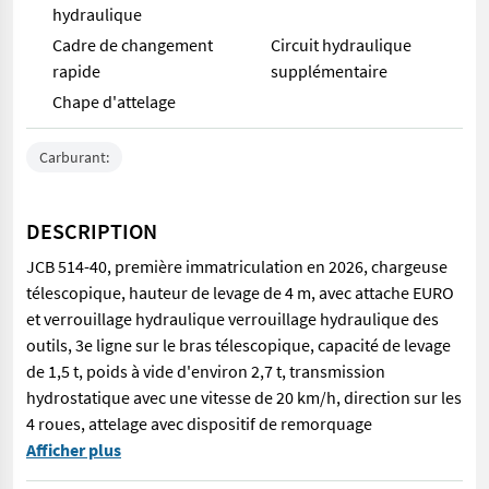
hydraulique
Cadre de changement
Circuit hydraulique
rapide
supplémentaire
Chape d'attelage
Carburant:
DESCRIPTION
JCB 514-40, première immatriculation en 2026, chargeuse
télescopique, hauteur de levage de 4 m, avec attache EURO
et verrouillage hydraulique verrouillage hydraulique des
outils, 3e ligne sur le bras télescopique, capacité de levage
de 1,5 t, poids à vide d'environ 2,7 t, transmission
hydrostatique avec une vitesse de 20 km/h, direction sur les
4 roues, attelage avec dispositif de remorquage
JCB 514-40, première immatriculation en 2026, chargeuse télescop
Afficher plus