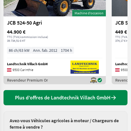
Machine d’occasion
JCB 524-50 Agri
JCB Se
44.900 €
449 €
TTC (TVA/commission incluse)
TTC (TVA in
39.734,51 € HT
374,17 € HT
86 ch/63 kW
Ann. fab. 2012
1704 h
Landtechnik Villach GmbH
Landtechn
9500 Carinthie
9500 C
Revendeur Premium Or
Revende
Plus d’offres de Landtechnik Villach GmbH
Avez-vous Véhicules agricoles à moteur / Chargeurs de
ferme à vendre ?