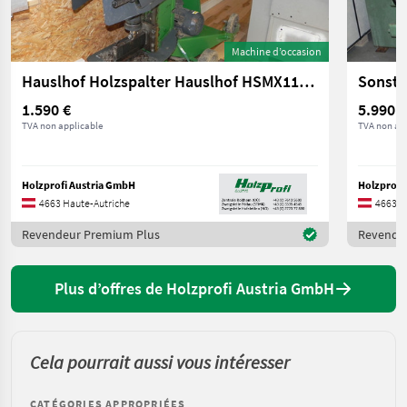
Machine d’occasion
Hauslhof Holzspalter Hauslhof HSMX114ET-SV gebraucht
Sonstig
1.590 €
5.990 €
TVA non applicable
TVA non ap
Holzprofi Austria GmbH
Holzprofi
4663 Haute-Autriche
4663 H
Revendeur Premium Plus
Revende
Plus d’offres de Holzprofi Austria GmbH
Cela pourrait aussi vous intéresser
CATÉGORIES APPROPRIÉES