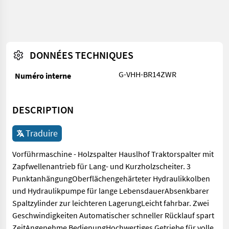
DONNÉES TECHNIQUES
G-VHH-BR14ZWR
Numéro interne
DESCRIPTION
Traduire
Vorführmaschine - Holzspalter Hauslhof Traktorspalter mit
Zapfwellenantrieb für Lang- und Kurzholzscheiter. 3
PunktanhängungOberflächengehärteter Hydraulikkolben
und Hydraulikpumpe für lange LebensdauerAbsenkbarer
Spaltzylinder zur leichteren LagerungLeicht fahrbar. Zwei
Geschwindigkeiten Automatischer schneller Rücklauf spart
ZeitAngenehme BedienungHochwertiges Getriebe für volle