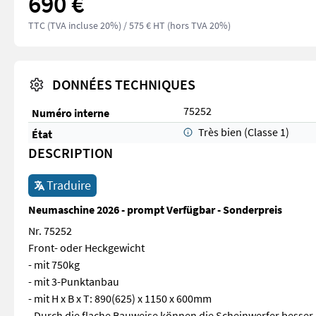
690 €
TTC (TVA incluse 20%)
/ 575 € HT (hors TVA 20%)
DONNÉES TECHNIQUES
75252
Numéro interne
Très bien (Classe 1)
État
DESCRIPTION
Traduire
Neumaschine 2026 - prompt Verfügbar - Sonderpreis
Nr. 75252
Front- oder Heckgewicht
- mit 750kg
- mit 3-Punktanbau
- mit H x B x T: 890(625) x 1150 x 600mm
- Durch die flache Bauweise können die Scheinwerfer besser