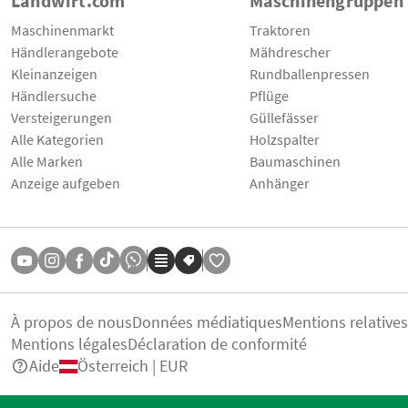
Landwirt.com
Maschinengruppen
Maschinenmarkt
Traktoren
Händlerangebote
Mähdrescher
Kleinanzeigen
Rundballenpressen
Händlersuche
Pflüge
Versteigerungen
Güllefässer
Alle Kategorien
Holzspalter
Alle Marken
Baumaschinen
Anzeige aufgeben
Anhänger
À propos de nous
Données médiatiques
Mentions relative
Mentions légales
Déclaration de conformité
Aide
Österreich | EUR