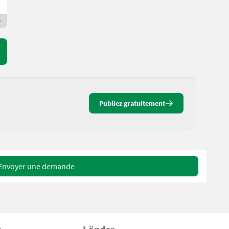
6262 Tyrol
Revendeur Premium Or
Publiez gratuitement
Envoyer une demande