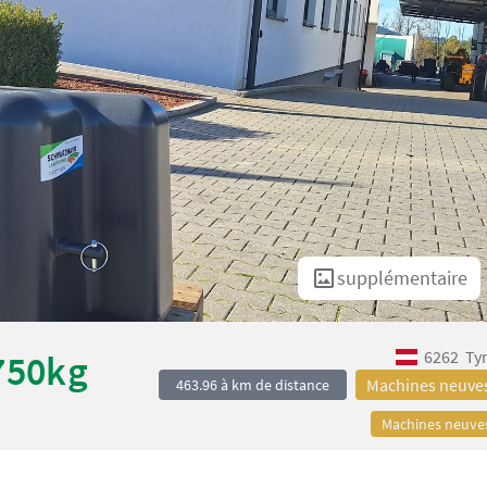
supplémentaire
6262
Ty
750kg
Machines neuve
463.96 à km de distance
Machines neuve