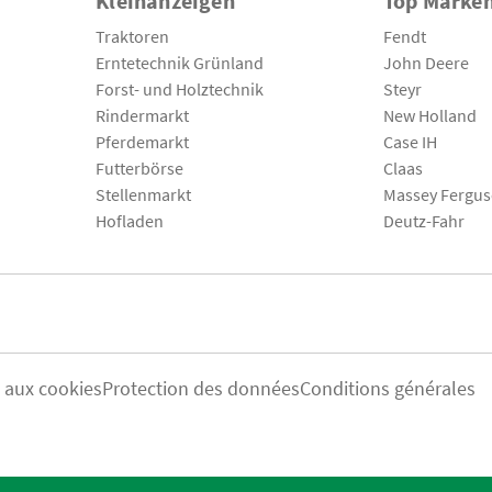
Kleinanzeigen
Top Marke
Traktoren
Fendt
Erntetechnik Grünland
John Deere
Forst- und Holztechnik
Steyr
Rindermarkt
New Holland
Pferdemarkt
Case IH
Futterbörse
Claas
Stellenmarkt
Massey Fergu
Hofladen
Deutz-Fahr
s aux cookies
Protection des données
Conditions générales