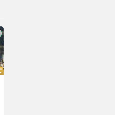
ve
Fliegl AgroCenter Frontgewicht 800kg
2.590 €
TTC (TVA incluse 20%)
2.158,33 € HT
Schwarzmayr Landtechnik GmbH - Schlitters