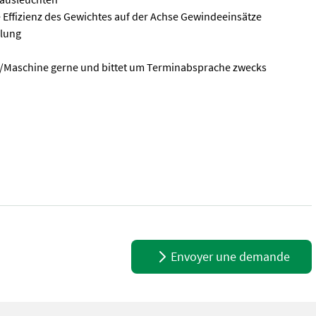
 Effizienz des Gewichtes auf der Achse Gewindeeinsätze
plung
t/Maschine gerne und bittet um Terminabsprache zwecks
anbau - mit H x B x T: 890(625) x 1150 x 600mm - Durch die flache
Envoyer une demande