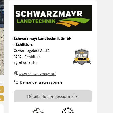
Schwarzmayr Landtechnik GmbH
- Schlitters
Gewerbegebiet Süd 2
6262 - Schlitters
Tyrol Autriche
www.schwarzmayr.at/
Demander à être rappelé
rol
s
Détails du concessionnaire
s