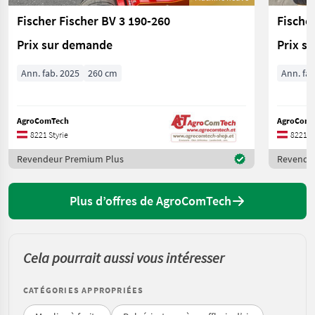
Fischer Fischer BV 3 190-260
Fische
Prix sur demande
Prix s
Ann. fab. 2025
260 cm
Ann. fab
AgroComTech
AgroComT
8221 Styrie
8221 St
Revendeur Premium Plus
Revende
Plus d’offres de AgroComTech
Cela pourrait aussi vous intéresser
CATÉGORIES APPROPRIÉES