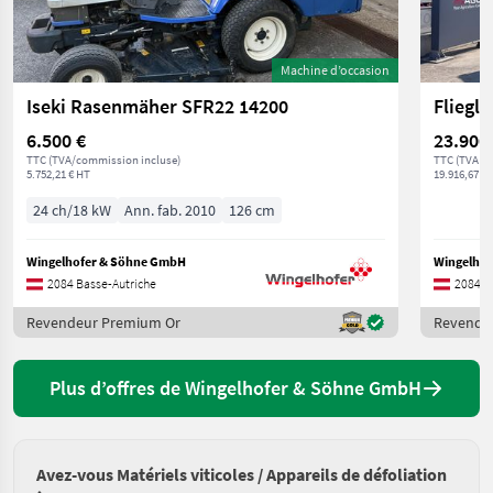
Machine d’occasion
Iseki Rasenmäher SFR22 14200
Fliegl
6.500 €
23.900
TTC (TVA/commission incluse)
TTC (TVA in
5.752,21 € HT
19.916,67 € 
24 ch/18 kW
Ann. fab. 2010
126 cm
Wingelhofer & Söhne GmbH
Wingelho
2084 Basse-Autriche
2084 B
Revendeur Premium Or
Revende
Plus d’offres de Wingelhofer & Söhne GmbH
Avez-vous Matériels viticoles / Appareils de défoliation