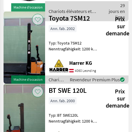
Batterie: 24V 60Ah ,
29
Machine d’occasion
Sonderausstattung: CE
Chariots élévateurs et
jours en
Zertifikat,
Toyota 7SM12
techniques de stockage /
ligne
Prix
Sonstige
sur
Ann. fab. 2002
demande
Typ: Toyota 7SM12
Nenntragfähigkeit: 1200 kg -
Duplex Mast - Bauhöhe:
2350 mm - Baubreite: 800
Harrer KG
mm - Hubhöhe: 3750 mm -
4060 Leonding
Freihub: 190 mm -
Bereifung: sing
Chariots
Revendeur Premium Plus
Machine d’occasion
élévateurs
BT SWE 120L
Prix
et
techniques
sur
Ann. fab. 2000
de
demande
stockage
/ Toyota
Typ: BT SWE120L
Nenntragfähigkeit: 1200 kg -
Duplex Mast - Bauhöhe: