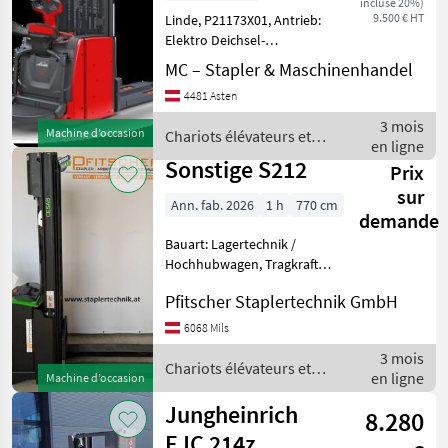
incluse 20%)
9.500 € HT
Linde, P21173X01, Antrieb:
Elektro Deichsel-
Hochhubwagen, Typ:
MC – Stapler & Maschinenhandel
L14APi-372,
4481 Asten
Arbeitsplattform, Tragkraft:
1400kg, Initialhub, Baujahr:
3 mois
Machine d’occasion
Chariots élévateurs et
2020, Betriebsstunden: 55
en ligne
techniques de stockage /
Sonstige S212
Prix
Linde
sur
Ann. fab. 2026
1 h
770 cm
demande
Bauart: Lagertechnik /
Hochhubwagen, Tragkraft:
1200kg, Hubhöhe: 4500mm,
Pfitscher Staplertechnik GmbH
Bauhöhe: 2095mm,
Freihub: 1670mm,
6068 Mils
Gabellänge: 1150mm,
3 mois
Batterie: PzS Bj. 2026 24V
Chariots élévateurs et
en ligne
Machine d’occasion
225Ah Zusta
techniques de stockage /
Sonstige
Jungheinrich
8.280
EJC 214z