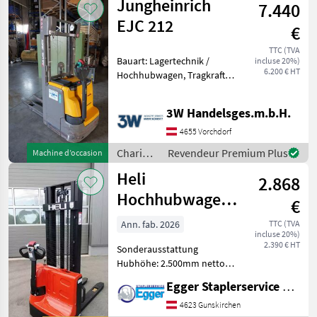
Jungheinrich
7.440
et
techniques
EJC 212
€
de
stockage
TTC (TVA
Bauart: Lagertechnik /
incluse 20%)
/ Linde
6.200 € HT
Hochhubwagen, Tragkraft:
1200kg, Hubhöhe: 4300mm,
Transpalette haute levée,
3W Handelsges.m.b.H.
Entraînement électrique, :
Transpalette haute levée, :
4655 Vorchdorf
Entraînemen
Chariots
Revendeur Premium Plus
Machine d’occasion
élévateurs
Heli
2.868
et
techniques
Hochhubwagen
€
de
CDD12J
stockage
Ann. fab. 2026
TTC (TVA
incluse 20%)
/
2.390 € HT
Sonderausstattung
Jungheinrich
Hubhöhe: 2.500mm netto
Preis 2.380€ Hubhöhe:
Egger Staplerservice GmbH &Co KG
3.500mm netto Preis 2.750€
Transpalette haute levée,
4623 Gunskirchen