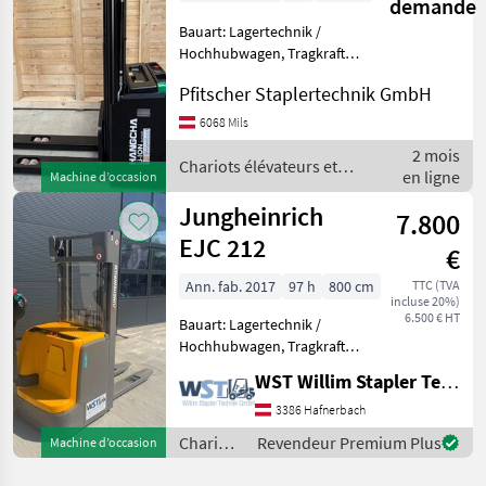
demande
Bauart: Lagertechnik /
Hochhubwagen, Tragkraft:
1600kg, Hubhöhe: 4500mm,
Pfitscher Staplertechnik GmbH
Bauhöhe: 2030mm,
Freihub: 1490mm,
6068 Mils
Gabellänge: 1150mm,
2 mois
Batterie: Lithium-Ionen 48V
Chariots élévateurs et
en ligne
Machine d’occasion
105Ah , S
techniques de stockage /
Sonstige
Jungheinrich
7.800
EJC 212
€
Ann. fab. 2017
97 h
800 cm
TTC (TVA
incluse 20%)
6.500 € HT
Bauart: Lagertechnik /
Hochhubwagen, Tragkraft:
1200kg, Hubhöhe: 4090mm,
WST Willim Stapler Technik GmbH
Bauhöhe: 1850mm,
Gabellänge: 1150mm,
3386 Hafnerbach
Batterie: Bj. 2017 24V 375Ah
Chariots
Revendeur Premium Plus
Machine d’occasion
, Sonderausstattung: Fron
élévateurs