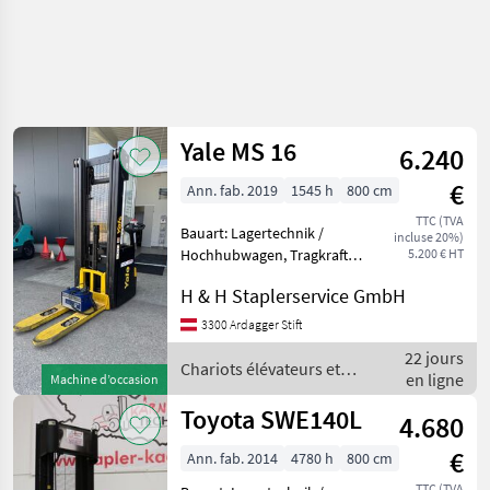
Yale MS 16
6.240
€
Ann. fab. 2019
1545 h
800 cm
TTC (TVA
Bauart: Lagertechnik /
incluse 20%)
Hochhubwagen, Tragkraft:
5.200 € HT
1600kg, Hubhöhe: 5000mm,
H & H Staplerservice GmbH
Bauhöhe: 2160mm,
Freihub: 1700mm,
3300 Ardagger Stift
Gabellänge: 1140mm,
22 jours
Batterie: Bj. 2019 24V 375Ah
Chariots élévateurs et
en ligne
Machine d’occasion
Zustand:
techniques de stockage /
Yale
Toyota SWE140L
4.680
€
Ann. fab. 2014
4780 h
800 cm
TTC (TVA