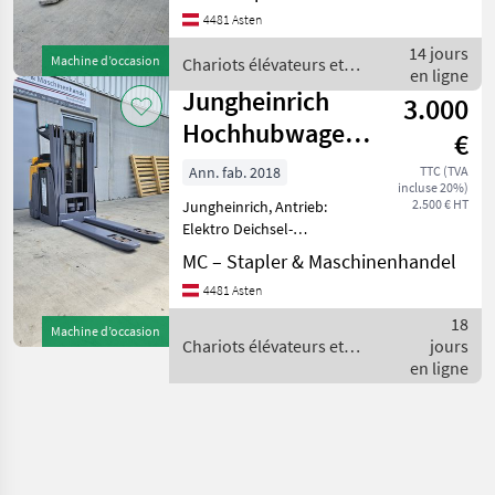
379, Tragkraft: 1000kg,
4481 Asten
Baujahr: 2003,
Betriebsstunden: 2815,
14 jours
Machine d’occasion
Chariots élévateurs et
Hubgerüst: Standard
en ligne
techniques de stockage /
Freisich
Jungheinrich
3.000
Linde
Hochhubwagen
€
ERD 220,
Ann. fab. 2018
TTC (TVA
incluse 20%)
Batterie 2023
2.500 € HT
Jungheinrich, Antrieb:
Elektro Deichsel-
Hochhubwagen,
MC – Stapler & Maschinenhandel
(Doppelstock) Typ: ERD
4481 Asten
220, Arbeitsplattform,
Tragkraft: 1000kg am
18
Machine d’occasion
Hubgerüst, Tragkraft am
Chariots élévateurs et
jours
Initialhub 2
techniques de stockage /
en ligne
Jungheinrich