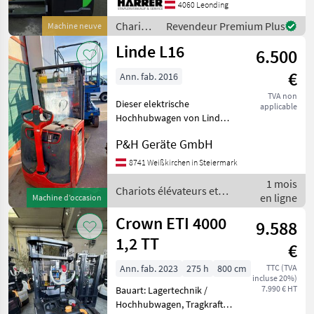
mm - Hubhöhe: 4500 mm -
4060 Leonding
Freihub: 1670 mm -
Chariots
Revendeur Premium Plus
Machine neuve
Bereifung: single
élévateurs
Linde L16
6.500
et
techniques
€
Ann. fab. 2016
de
stockage
TVA non
Dieser elektrische
applicable
/
Hochhubwagen von Linde
Sonstige
hat knapp 600
P&H Geräte GmbH
Betriebsstunden und
wurde aus der Vermietung
8741 Weißkirchen in Steiermark
ausgeschieden. Es gibt
1 mois
keine Garantie und
Chariots élévateurs et
en ligne
Machine d’occasion
Gewährleistung. Ein
techniques de stockage /
Linde
Crown ETI 4000
9.588
1,2 TT
€
Ann. fab. 2023
275 h
800 cm
TTC (TVA
incluse 20%)
7.990 € HT
Bauart: Lagertechnik /
Hochhubwagen, Tragkraft: