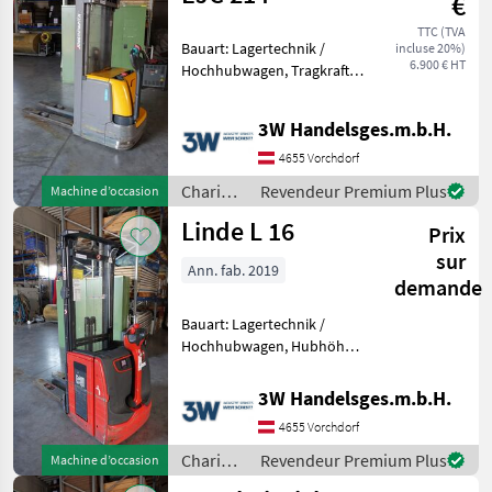
€
de
stockage
TTC (TVA
Bauart: Lagertechnik /
incluse 20%)
/
6.900 € HT
Hochhubwagen, Tragkraft:
Jungheinrich
1400kg, Hubhöhe: 4690mm,
Transpalette haute levée,
3W Handelsges.m.b.H.
Entraînement électrique, :
Transpalette haute levée, :
4655 Vorchdorf
Entraînemen
Chariots
Revendeur Premium Plus
Machine d’occasion
élévateurs
Linde L 16
Prix
et
techniques
sur
Ann. fab. 2019
de
demande
stockage
/
Bauart: Lagertechnik /
Jungheinrich
Hochhubwagen, Hubhöhe:
3330mm, Transpalette
haute levée, Entraînement
3W Handelsges.m.b.H.
électrique, : Transpalette
4655 Vorchdorf
haute levée, : Entraînement
électrique Chario
Chariots
Revendeur Premium Plus
Machine d’occasion
élévateurs