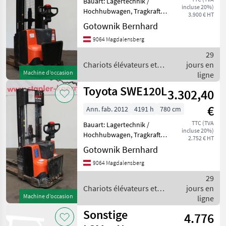
Bauart: Lagertechnik /
incluse 20%)
Hochhubwagen, Tragkraft:
3.900 € HT
1400kg, Hubhöhe: 4455mm,
Gotownik Bernhard
Bauhöhe: 2100mm,
9064 Magdalensberg
Freihub: 1640mm,
Gabellänge: 1140mm,
29
Batterie: PzS 24V ,
Chariots élévateurs et
jours en
Sonderausstattung
Machine d’occasion
techniques de stockage /
ligne
Toyota
Toyota SWE120L
3.302,40
€
Ann. fab. 2012
4191 h
780 cm
TTC (TVA
Bauart: Lagertechnik /
incluse 20%)
Hochhubwagen, Tragkraft:
2.752 € HT
1200kg, Hubhöhe: 2900mm,
Gotownik Bernhard
Bauhöhe: 1930mm,
9064 Magdalensberg
Freihub: 1670mm,
Gabellänge: 1150mm,
29
Batterie: PzS Bj. 2024 24V
Chariots élévateurs et
jours en
225Ah , Be
Machine d’occasion
techniques de stockage /
ligne
Toyota
Sonstige
4.776