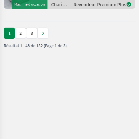
Batterie: Bj. 2019 24V ,
Chariots
Revendeur Premium Plus
Machine d’occasion
Transpalette haute levée,
élévateurs
Entr
et
techniques
de
1
2
3
stockage
/
Résultat
1
-
48
de
132
(Page 1 de 3)
Jungheinrich