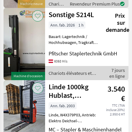
Entraînement électrique, :
Chariots
Revendeur Premium Plus
Machine neuve
Transpalette haute l
élévateurs
Sonstige S214L
Prix
et
techniques
sur
Ann. fab. 2026
1 h
de
demande
stockage
Bauart: Lagertechnik /
/ Heli
Hochhubwagen, Tragkraft:
1400kg, Hubhöhe: 4755mm,
Pfitscher Staplertechnik GmbH
Bauhöhe: 2195mm,
Freihub: 1724mm,
6068 Mils
Gabellänge: 1150mm,
7 jours
Batterie: PzS Bj. 2026 24V
Chariots élévateurs et
en ligne
Machine d’occasion
225Ah , Ber
techniques de stockage /
Sonstige
Linde 1000kg
3.540
Hublast,
€
Batterie NEU
Ann. fab. 2003
TTC (TVA
incluse 20%)
2.950 € HT
Linde, W4X379P03, Antrieb:
Elektro Deichsel-
Hochhubwagen, Typ: L10-
MC – Stapler & Maschinenhandel