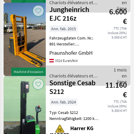
Betriebsstunden: 978
Chariots élévateurs et
en
Baujahr:
Jungheinrich
techniques de stockage /
ligne
6.600
Jungheinrich
EJC 216z
€
Ann. fab. 2015
TTC (TVA
incluse 20%)
5.500 € HT
Fahrzeugdaten Com. Nr.:
891 Hersteller:
Jungheinrich Typ: EJC 216z
Praunshofer GmbH
Bauart: Hochhubwagen
3324 Euratsfeld
Antriebsart: Elektro
Tragkraft: 1600
1 mois
Machine d’occasion
Betriebsstunden: 2453
Chariots élévateurs et
en
Baujahr:
Sonstige Cesab
techniques de stockage /
ligne
11.160
Jungheinrich
S212
€
Ann. fab. 2024
TTC (TVA
incluse 20%)
9.300 € HT
Typ: Cesab S212
Nenntragfähigkeit: 1200 kg -
Triplex Mast - Bauhöhe:
Harrer KG
2095 mm - Baubreite: 770