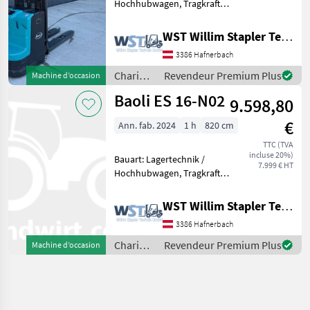
Hochhubwagen, Tragkraft:
1600kg, Hubhöhe: 4600mm,
Bauhöhe: 2108mm,
WST Willim Stapler Technik GmbH
Freihub: 1520mm,
3386 Hafnerbach
Gabellänge: 1150mm,
Batterie: PzS Bj. 2022 24V ,
Chariots
Revendeur Premium Plus
Machine d’occasion
Transpal
élévateurs
Baoli ES 16-N02
9.598,80
et
techniques
€
Ann. fab. 2024
1 h
820 cm
de
stockage
TTC (TVA
incluse 20%)
/ Baoli
Bauart: Lagertechnik /
7.999 € HT
Hochhubwagen, Tragkraft:
1600kg, Hubhöhe: 4600mm,
Bauhöhe: 2108mm,
WST Willim Stapler Technik GmbH
Freihub: 1520mm, Batterie:
3386 Hafnerbach
24V 270Ah , Transpalette
haute levée, Entraîneme
Chariots
Revendeur Premium Plus
Machine d’occasion
élévateurs
et
techniques
de