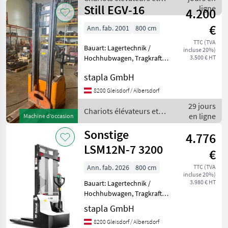
Zertifikat,
Still EGV-16
techniques de stockage /
ligne
4.200
Sonstige
€
Ann. fab. 2001
800 cm
TTC (TVA
Bauart: Lagertechnik /
incluse 20%)
Hochhubwagen, Tragkraft:
3.500 € HT
1600kg, Hubhöhe: 3800mm,
stapla GmbH
Bauhöhe: 2370mm,
Gabellänge: 1150mm,
8200 Gleisdorf / Albersdorf
Batterie: TAB Bj. 2023 24V
29 jours
375Ah Zustand: Neu,
Chariots élévateurs et
en ligne
Machine d’occasion
Transpa
techniques de stockage /
Still
Sonstige
4.776
LSM12N-7 3200
€
Ann. fab. 2026
800 cm
TTC (TVA
incluse 20%)
3.980 € HT
Bauart: Lagertechnik /
Hochhubwagen, Tragkraft:
1200kg, Hubhöhe: 3200mm,
stapla GmbH
Bauhöhe: 2080mm,
8200 Gleisdorf / Albersdorf
Gabellänge: 1150mm,