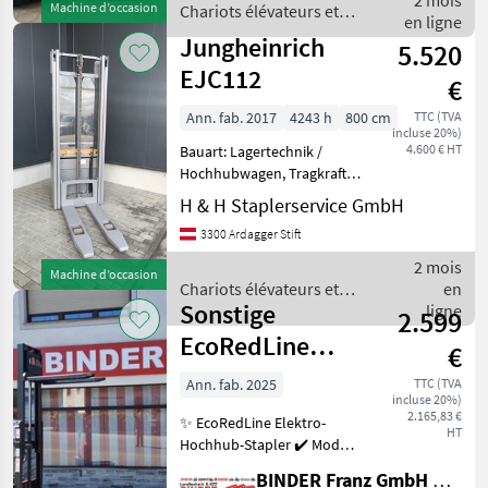
2 mois
Machine d’occasion
Chariots élévateurs et
Batterie: V-FORCE PzS Bj.
en ligne
techniques de stockage /
2026 24V 375
Jungheinrich
5.520
Crown
EJC112
€
Ann. fab. 2017
4243 h
800 cm
TTC (TVA
incluse 20%)
4.600 € HT
Bauart: Lagertechnik /
Hochhubwagen, Tragkraft:
1200kg, Hubhöhe: 3700mm,
H & H Staplerservice GmbH
Bauhöhe: 2250mm,
3300 Ardagger Stift
Gabellänge: 1150mm,
Batterie: Bj. 2025 24V 150Ah
2 mois
Machine d’occasion
Zustand: 80 - 100%, Besch
Chariots élévateurs et
en
Sonstige
techniques de stockage /
ligne
2.599
Jungheinrich
EcoRedLine
€
Elektro-
Ann. fab. 2025
TTC (TVA
incluse 20%)
Hochhub-
2.165,83 €
✨ EcoRedLine Elektro-
Stapler 10E25
HT
Hochhub-Stapler ✔️ Modell
: 10E25 ✔️ in serienmäßiger
BINDER Franz GmbH & CoKG
Ausführung ✔️ Tragfähigkeit