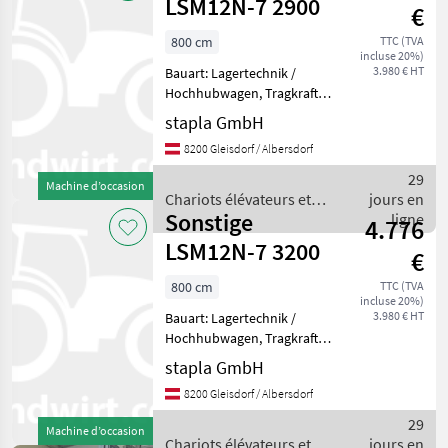
LSM12N-7 2900
€
800 cm
TTC (TVA
incluse 20%)
3.980 € HT
Bauart: Lagertechnik /
Hochhubwagen, Tragkraft:
1200kg, Hubhöhe: 2900mm,
stapla GmbH
Bauhöhe: 1930mm,
8200 Gleisdorf / Albersdorf
Gabellänge: 1150mm,
Batterie: 24V 60Ah ,
29
Machine d’occasion
Sonderausstattung: CE
Chariots élévateurs et
jours en
Zertifikat,
Sonstige
techniques de stockage /
ligne
4.776
Sonstige
LSM12N-7 3200
€
800 cm
TTC (TVA
incluse 20%)
3.980 € HT
Bauart: Lagertechnik /
Hochhubwagen, Tragkraft:
1200kg, Hubhöhe: 3200mm,
stapla GmbH
Bauhöhe: 2080mm,
8200 Gleisdorf / Albersdorf
Gabellänge: 1150mm,
Batterie: 24V 60Ah ,
29
Machine d’occasion
Sonderausstattung: CE
Chariots élévateurs et
jours en