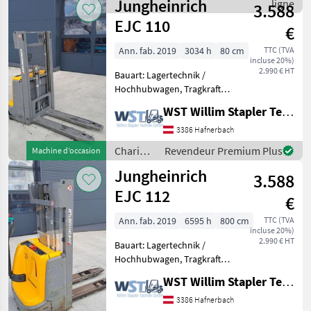
Jungheinrich
techniques de stockage /
ligne
3.588
Crown
EJC 110
€
Ann. fab. 2019
3034 h
80 cm
TTC (TVA
incluse 20%)
2.990 € HT
Bauart: Lagertechnik /
Hochhubwagen, Tragkraft:
1000kg, Hubhöhe: 2500mm,
WST Willim Stapler Technik GmbH
Bauhöhe: 1700mm,
Gabellänge: 1150mm,
3386 Hafnerbach
Batterie: Bj. 2019 24V ,
Chariots
Revendeur Premium Plus
Machine d’occasion
Transpalette haute levée,
élévateurs
Jungheinrich
Entr
3.588
et
techniques
EJC 112
€
de
stockage
Ann. fab. 2019
6595 h
800 cm
TTC (TVA
incluse 20%)
/
2.990 € HT
Bauart: Lagertechnik /
Jungheinrich
Hochhubwagen, Tragkraft:
1200kg, Hubhöhe: 2500mm,
WST Willim Stapler Technik GmbH
Bauhöhe: 1730mm,
Gabellänge: 1150mm,
3386 Hafnerbach