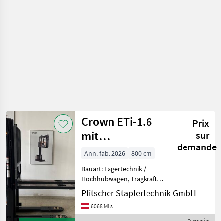
et
techniques
de
stockage
/
Jungheinrich
Crown ETi-1.6
Prix
mit
sur
demande
Gabelverlängerungen
Ann. fab. 2026
800 cm
Bauart: Lagertechnik /
Hochhubwagen, Tragkraft:
1600kg, Hubhöhe: 4750mm,
Pfitscher Staplertechnik GmbH
Bauhöhe: 2140mm,
6068 Mils
Freihub: 1660mm,
Gabellänge: 1200mm,