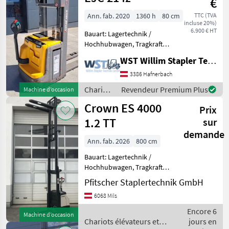
€
Ann. fab. 2020
1360 h
80 cm
TTC (TVA
incluse 20%)
6.900 € HT
Bauart: Lagertechnik /
Hochhubwagen, Tragkraft:
1400kg, Hubhöhe: 4090mm,
WST Willim Stapler Technik GmbH
Bauhöhe: 1840mm,
Gabellänge: 1150mm,
3386 Hafnerbach
Batterie: Jungheinrich PzS
Chariots
Revendeur Premium Plus
Machine d’occasion
Bj. 2020 24V 250Ah , Transp
élévateurs
Crown ES 4000
Prix
et
techniques
1.2 TT
sur
de
demande
stockage
Ann. fab. 2026
800 cm
/
Bauart: Lagertechnik /
Jungheinrich
Hochhubwagen, Tragkraft:
1200kg, Hubhöhe: 4000mm,
Pfitscher Staplertechnik GmbH
Bauhöhe: 1845mm,
6068 Mils
Freihub: 1360mm,
Gabellänge: 1150mm,
Encore 6
Machine d’occasion
Batterie: PzS Bj. 2023 24V
Chariots élévateurs et
jours en
250Ah , Ber