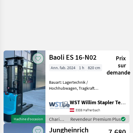
stockage
/ Baoli
Baoli ES 16-N02
Prix
sur
Ann. fab. 2024
1 h
820 cm
demande
Bauart: Lagertechnik /
Hochhubwagen, Tragkraft:
1600kg, Hubhöhe: 4600mm,
Bauhöhe: 2108mm,
WST Willim Stapler Technik GmbH
Freihub: 1520mm, Batterie:
3386 Hafnerbach
24V 270Ah , Transpalette
haute levée, Entraîneme
Chariots
Revendeur Premium Plus
Machine d’occasion
élévateurs
Jungheinrich
7.680
et