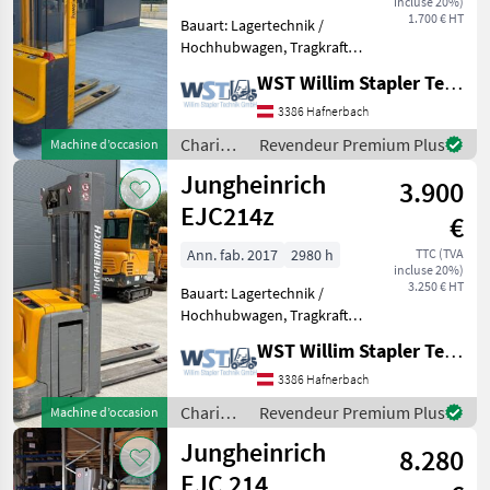
incluse 20%)
/ BT
1.700 € HT
Bauart: Lagertechnik /
Hochhubwagen, Tragkraft:
1000kg, Hubhöhe: 2900mm,
WST Willim Stapler Technik GmbH
Bauhöhe: 1900mm,
Batterie: Bj. 2020 24V ,
3386 Hafnerbach
Transpalette haute levée,
Chariots
Revendeur Premium Plus
Machine d’occasion
Entraînement électrique,
élévateurs
Jungheinrich
3.900
et
techniques
EJC214z
€
de
stockage
Ann. fab. 2017
2980 h
TTC (TVA
incluse 20%)
/
3.250 € HT
Bauart: Lagertechnik /
Jungheinrich
Hochhubwagen, Tragkraft:
1400kg, Hubhöhe: 4300mm,
WST Willim Stapler Technik GmbH
Bauhöhe: 1890mm,
Gabellänge: 1150mm,
3386 Hafnerbach
Batterie: PzS Bj. 2017 24V ,
Chariots
Revendeur Premium Plus
Machine d’occasion
Transpalette haute levée,
élévateurs
Jungheinrich
8.280
et
techniques
EJC 214