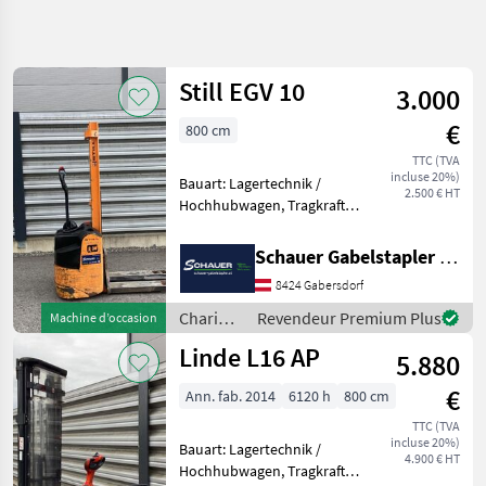
Affiner la
recherche
Still EGV 10
3.000
Catégorie
Pays
Filtres
3
€
800 cm
Afficher
TTC (TVA
CHEMIN
Réinitialiser
132
incluse 20%)
Bauart: Lagertechnik /
ACTUEL
2.500 € HT
résultats
Hochhubwagen, Tragkraft:
matériel
1000kg, Hubhöhe: 1550mm,
agricole
Bauhöhe: 1920mm,
Schauer Gabelstapler GmbH
Chariots
Freihub: 1550mm,
Elevateurs
8424 Gabersdorf
Gabellänge: 1190mm,
Et
Transpalette haute levée,
Techniques
Chariots
Revendeur Premium Plus
Machine d’occasion
De Stockage
Entraînement
élévateurs
Linde L16 AP
5.880
et
Transpalettes
techniques
€
Ann. fab. 2014
6120 h
800 cm
de
CHOISIR
UNE
stockage
TTC (TVA
CATÉGORIE
incluse 20%)
/ Still
Bauart: Lagertechnik /
4.900 € HT
Hochhubwagen, Tragkraft:
Jungheinrich
35