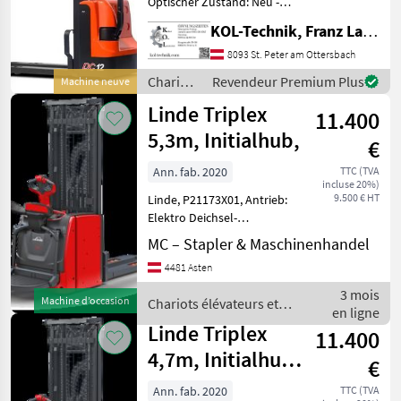
Optischer Zustand: Neu -
Technischer Zustand: Neu -
KOL-Technik, Franz Lampl-Küssner
Tragkraft: 1.200 kg -
Bauhöhe: 1.995 mm -
8093 St. Peter am Ottersbach
Hubhöhe: 3.000 mm -
Chariots
Revendeur Premium Plus
Machine neuve
Antriebsart: Elektro - G
élévateurs
Linde Triplex
11.400
et
techniques
5,3m, Initialhub,
€
de
stockage
Ann. fab. 2020
TTC (TVA
incluse 20%)
/ Heli
9.500 € HT
Linde, P21173X01, Antrieb:
Elektro Deichsel-
Hochhubwagen, Typ:
MC – Stapler & Maschinenhandel
L14APi-372,
4481 Asten
Arbeitsplattform, Tragkraft:
1400kg, Initialhub, Baujahr:
3 mois
Machine d’occasion
Chariots élévateurs et
2020, Betriebsstunden: 55
en ligne
techniques de stockage /
Linde Triplex
11.400
Linde
4,7m, Initialhub,
€
Verlängerung
Ann. fab. 2020
TTC (TVA