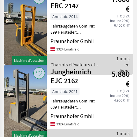
techniques
ERC 214z
€
de
stockage
Ann. fab. 2014
TTC (TVA
incluse 20%)
/ Baoli
6.400 € HT
Fahrzeugdaten Com. Nr.:
899 Hersteller:
Jungheinrich Typ: ERC 214z
Praunshofer GmbH
Bauart: Hochhubwagen
3324 Euratsfeld
Antriebsart: Elektro
Tragkraft: 1400
1 mois
Machine d’occasion
Betriebsstunden: 7918
Chariots élévateurs et
en
Baujahr:
Jungheinrich
techniques de stockage /
ligne
5.880
Jungheinrich
EJC 216z
€
Ann. fab. 2021
TTC (TVA
incluse 20%)
4.900 € HT
Fahrzeugdaten Com. Nr.:
889 Hersteller:
Jungheinrich Typ: EJC 216z
Praunshofer GmbH
Bauart: Hochhubwagen
3324 Euratsfeld
Antriebsart: Elektro
Tragkraft: 1600
1 mois
Machine d’occasion