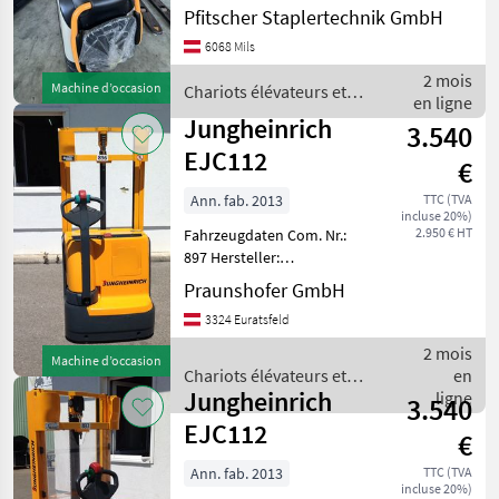
1200kg, Hubhöhe: 4000mm,
Pfitscher Staplertechnik GmbH
Bauhöhe: 1845mm,
6068 Mils
Freihub: 1360mm,
Gabellänge: 1200mm,
2 mois
Machine d’occasion
Chariots élévateurs et
Batterie: VFORCE Bj. 2023
en ligne
techniques de stockage /
24V 375Ah ,
Jungheinrich
3.540
Crown
EJC112
€
Ann. fab. 2013
TTC (TVA
incluse 20%)
2.950 € HT
Fahrzeugdaten Com. Nr.:
897 Hersteller:
Jungheinrich Typ: EJC112
Praunshofer GmbH
Bauart: Hochhubwagen
3324 Euratsfeld
Antriebsart: Elektro
Tragkraft: 1200 Baujahr:
2 mois
Machine d’occasion
2014 Mastdaten Mastt
Chariots élévateurs et
en
Jungheinrich
techniques de stockage /
ligne
3.540
Jungheinrich
EJC112
€
Ann. fab. 2013
TTC (TVA
incluse 20%)