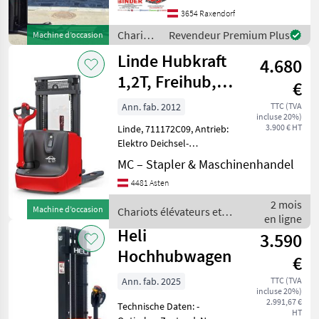
1.000kg, ✔️ Hubhöhe 2,
3654 Raxendorf
50m, ✔️ Masthöhe
Chariots
Revendeur Premium Plus
Machine d’occasion
abgesenkt 1, 83
élévateurs
Linde Hubkraft
4.680
et
techniques
1,2T, Freihub,
€
de
Batterie NEU
stockage
Ann. fab. 2012
TTC (TVA
incluse 20%)
/
3.900 € HT
Linde, 711172C09, Antrieb:
Sonstige
Elektro Deichsel-
Hochhubwagen, Typ: L12-
MC – Stapler & Maschinenhandel
1172, Tragkraft: 1200kg,
4481 Asten
Baujahr: 2012,
Betriebsstunden: 196,
2 mois
Machine d’occasion
Chariots élévateurs et
Hubgerüst: Duplex
en ligne
techniques de stockage /
Vollfreihu
Heli
3.590
Linde
Hochhubwagen
€
Ann. fab. 2025
TTC (TVA
incluse 20%)
2.991,67 €
Technische Daten: -
HT