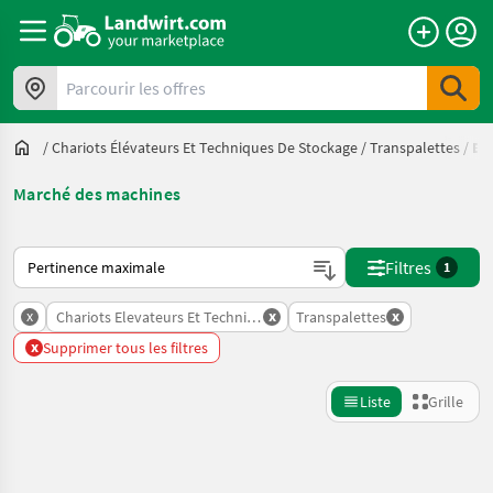
Parcourir les offres
/
Chariots Élévateurs Et Techniques De Stockage
/
Transpalettes
/
Ba
Marché des machines
Voici comment les annonces sont triées sur Landwirt.com
Filtres
1
x
x
x
Chariots Elevateurs Et Techniques De Stockage
Transpalettes
x
Supprimer tous les filtres
Liste
Grille