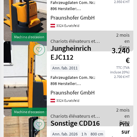
2.950 € HT
Fahrzeugdaten Com. Nr.:
896 Hersteller:
Jungheinrich Typ: EJC112
Praunshofer GmbH
Bauart: Hochhubwagen
3324 Euratsfeld
Antriebsart: Elektro
Tragkraft: 1200
2 mois
Machine d’occasion
Betriebsstunden: 5921
Chariots élévateurs et
en
Baujahr: 2
Jungheinrich
techniques de stockage /
ligne
3.240
Jungheinrich
EJC112
€
Ann. fab. 2011
TTC (TVA
incluse 20%)
2.700 € HT
Fahrzeugdaten Com. Nr.:
898 Hersteller:
Jungheinrich Typ: EJC112
Praunshofer GmbH
Bauart: Hochhubwagen
3324 Euratsfeld
Antriebsart: Elektro
Tragkraft: 1200 Baujahr:
2 mois
Machine d’occasion
2011 Mastdaten Mastt
Chariots élévateurs et
en
Sonstige CDD16
techniques de stockage /
ligne
Prix
Jungheinrich
sur
Ann. fab. 2026
1 h
800 cm