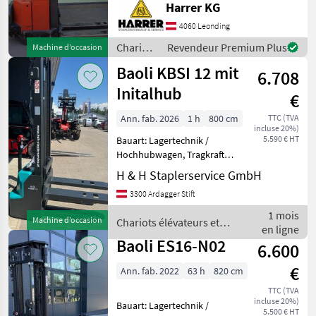
1840 mm - Baubreite: 800
Harrer KG
mm - Hubhöhe: 2700 mm -
4060 Leonding
Freihub: 1500 mm -
Initialhub 200 mm
Chariots
Revendeur Premium Plus
Machine d’occasion
élévateurs
Baoli KBSI 12 mit
6.708
et
techniques
Initalhub
€
de
stockage
Ann. fab. 2026
1 h
800 cm
TTC (TVA
incluse 20%)
/ BT
5.590 € HT
Bauart: Lagertechnik /
Hochhubwagen, Tragkraft:
1200kg, Hubhöhe: 3600mm,
H & H Staplerservice GmbH
Bauhöhe: 2320mm,
3300 Ardagger Stift
Gabellänge: 1150mm,
Batterie: Lithium-Ionen Bj.
1 mois
Machine d’occasion
Chariots élévateurs et
2026 24V 60Ah , Bereifung v
en ligne
techniques de stockage /
Baoli ES16-N02
6.600
Baoli
€
Ann. fab. 2022
63 h
820 cm
TTC (TVA
incluse 20%)
Bauart: Lagertechnik /
5.500 € HT