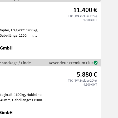
11.400 €
TTC (TVA incluse 20%)
9.500 € HT
: 1400kg,
, Sonderausstatt
r GmbH
e stockage / Linde
Revendeur Premium Plus
5.880 €
TTC (TVA incluse 20%)
4.900 € HT
r GmbH