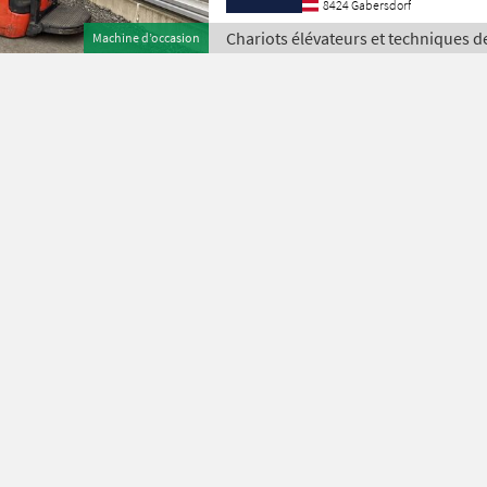
8424 Gabersdorf
Chariots élévateurs et techniques d
Machine d’occasion