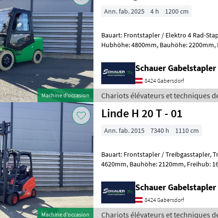
Ann. fab. 2025
4 h
1200 cm
Bauart: Frontstapler / Elektro 4 Rad-Stapler, Tragkraft: 3
Hubhöhe: 4800mm, Bauhöhe: 2200mm, Freihub: 1450mm,
Gabellänge: 1200mm, Batterie: Li
Schauer Gabelstaple
8424 Gabersdorf
Chariots élévateurs et techniques d
Machine d’occasion
Linde H 20 T - 01
Ann. fab. 2015
7340 h
1110 cm
Bauart: Frontstapler / Treibgasstapler, Tragkraft: 2000kg, Hubhöhe:
4620mm, Bauhöhe: 2120mm, Freihub: 1620mm, Gabellänge: 1150mm,
Bereifung vorne: Vollgummi Einfach
Schauer Gabelstaple
8424 Gabersdorf
Chariots élévateurs et techniques d
Machine d’occasion