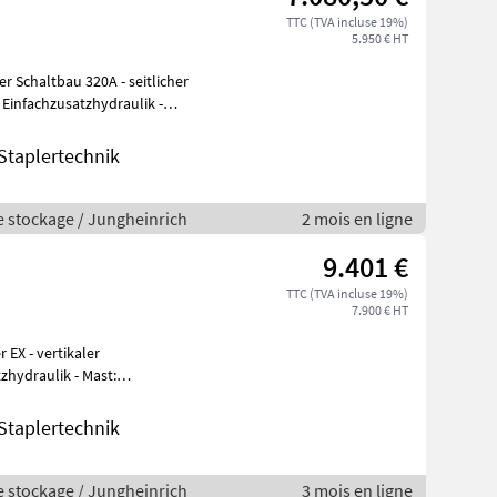
TTC (TVA incluse 19%)
5.950 € HT
er Schaltbau 320A - seitlicher
 Einfachzusatzhydraulik -
taplertechnik
e stockage / Jungheinrich
2 mois en ligne
9.401 €
TTC (TVA incluse 19%)
7.900 € HT
 EX - vertikaler
zhydraulik - Mast:
Einfachzusatzhydraulik - Seitenschieber, integrie
taplertechnik
e stockage / Jungheinrich
3 mois en ligne