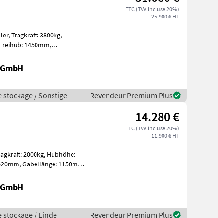
TTC (TVA incluse 20%)
25.900 € HT
800kg,
thium-Ionen Bj. 2
r GmbH
e stockage / Sonstige
Revendeur Premium Plus
14.280 €
TTC (TVA incluse 20%)
11.900 € HT
r GmbH
e stockage / Linde
Revendeur Premium Plus