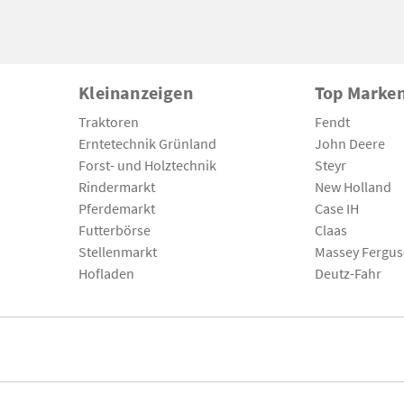
Kleinanzeigen
Top Marke
Traktoren
Fendt
Erntetechnik Grünland
John Deere
Forst- und Holztechnik
Steyr
Rindermarkt
New Holland
Pferdemarkt
Case IH
Futterbörse
Claas
Stellenmarkt
Massey Fergu
Hofladen
Deutz-Fahr