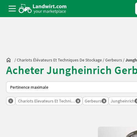
/
Chariots Élévateurs Et Techniques De Stockage
/
Gerbeurs
/
Jungh
Acheter Jungheinrich Gerb
Voici comment les annonces sont triées sur Landwirt.com
x
x
x
Chariots Elevateurs Et Techniques De Stockage
Gerbeurs
Jungheinrich