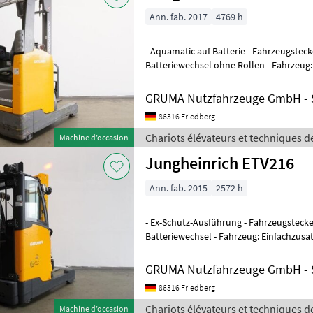
Ann. fab. 2017
4769 h
- Aquamatic auf Batterie - Fahrzeugsteck
Batteriewechsel ohne Rollen - Fahrzeug:
Mast: Einfachzusatzhydraulik
GRUMA Nutzfahrzeuge GmbH - S
86316 Friedberg
Chariots élévateurs et techniques d
Machine d’occasion
Jungheinrich ETV216
Ann. fab. 2015
2572 h
- Ex-Schutz-Ausführung - Fahrzeugstecker
Batteriewechsel - Fahrzeug: Einfachzusat
GRUMA Nutzfahrzeuge GmbH - S
86316 Friedberg
Chariots élévateurs et techniques d
Machine d’occasion