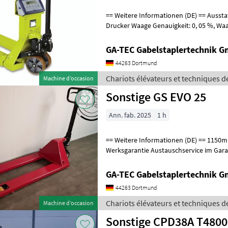
== Weitere Informationen (DE) == Ausstattung : ------------- - Waage -
Drucker Waage Genauigkeit: 0, 05 %, Waage Unterteilung: 0, 5 kg,
Waage Betriebsdauer: 50 h,
GA-TEC Gabelstaplertechnik 
44263 Dortmund
Chariots élévateurs et techniques d
Machine d’occasion
Sonstige GS EVO 25
Ann. fab. 2025
1 h
== Weitere Informationen (DE) == 1150mm Zinken 36 Monate
Werksgarantie Austauschservice im Gara
Produktion Die GS Serie ist die passend
GA-TEC Gabelstaplertechnik 
44263 Dortmund
Chariots élévateurs et techniques d
Machine d’occasion
Sonstige CPD38A T4800