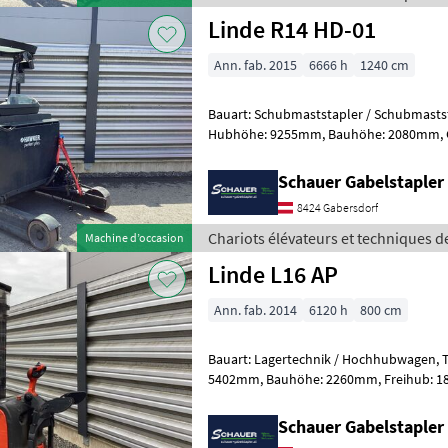
Linde R14 HD-01
Ann. fab. 2015
6666 h
1240 cm
Bauart: Schubmaststapler / Schubmaststapler, Tragkraft
Hubhöhe: 9255mm, Bauhöhe: 2080mm, Gabellänge: 1150mm,
Batterie: Hawker Bj. 2021 48V 
Schauer Gabelstaple
8424 Gabersdorf
Chariots élévateurs et techniques d
Machine d’occasion
Linde L16 AP
Ann. fab. 2014
6120 h
800 cm
Bauart: Lagertechnik / Hochhubwagen, Tragkraft: 1600kg, Hubhöhe:
5402mm, Bauhöhe: 2260mm, Freihub: 1840mm, Gabellänge: 1150mm,
Batterie: Hawker PzS Bj. 2019 24V 375A
Schauer Gabelstaple