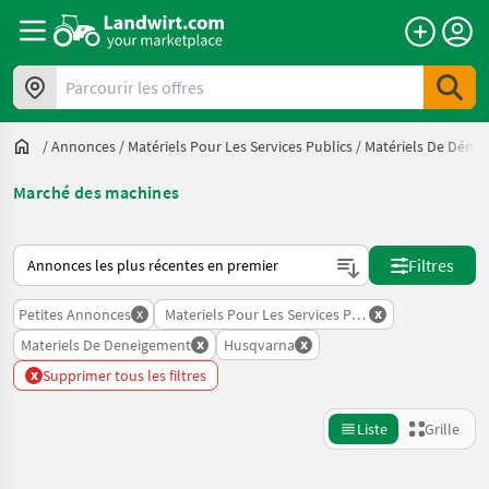
Parcourir les offres
/
Annonces
/
Matériels Pour Les Services Publics
/
Matériels De Déne
Marché des machines
Voici comment les annonces sont triées sur Landwirt.com
Filtres
x
x
Petites Annonces
Materiels Pour Les Services Publics
x
x
Materiels De Deneigement
Husqvarna
x
Supprimer tous les filtres
Liste
Grille