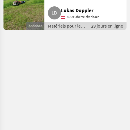
Lukas Doppler
4209 Oberreichenbach
Matériels pour les
29 jours en ligne
Annonce
services publics /
Épareuses