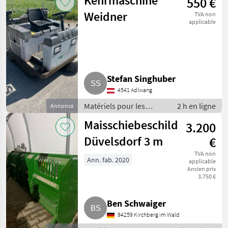
Kehrmaschine
550 €
Weidner
TVA non
applicable
Stefan Singhuber
4541 Adlwang
Matériels pour les
2 h en ligne
Annonce
services publics /
Maisschiebeschild
3.200
Matériels de balayage
Düvelsdorf 3 m
€
TVA non
Ann. fab. 2020
applicable
Ancien prix
3.750 €
Ben Schwaiger
94259 Kirchberg im Wald