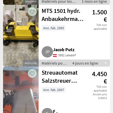
Matériels pour les
1 mois en ligne
Annonce
services publics /
MTS 1501 hydr.
1.500
Matériels de
balayage
Anbaukehrmaschine
€
für Stapler,
TVA non
Ann. fab. 1995
applicable
Radlader
Jacob Putz
3382 Loosdorf
Matériels pour
4 jours en ligne
Annonce
R
les services
Streuautomat
4.450
publics /
Matériels de
Salzstreuer
€
balayage
Gmeiner STA
TVA non
Ann. fab. 2007
applicable
Ancien prix
2.000 TC
4.900 €
F .