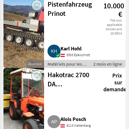
Pistenfahrzeug
10.000
Épareuses
Prinot
€
TVA non
applicable
Ancien prix
10.900 €
Karl Hohl
8583 Edelschrott
Matériels pour les
2 mois en ligne
Annonce
services publics /
Hakotrac 2700
Prix
Matériels de
déneigement
sur
DA
demande
Kommunaltraktor
Alois Posch
6113 Wattenberg