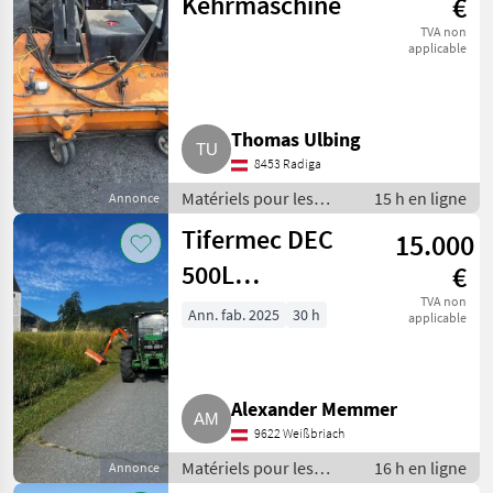
Kehrmaschine
€
TVA non
applicable
Thomas Ulbing
8453 Radiga
Matériels pour les
15 h en ligne
Annonce
services publics /
Tifermec DEC
15.000
Matériels de balayage
500L
€
Böschungsmäher,
TVA non
Ann. fab. 2025
30 h
applicable
Mulcher
Alexander Memmer
9622 Weißbriach
Matériels pour les
16 h en ligne
Annonce
services publics /