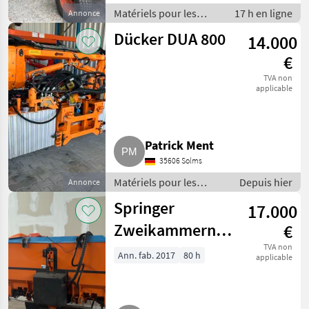
Matériels pour les
17 h en ligne
Annonce
services publics /
Dücker DUA 800
14.000
Autres matériels pour
les services publics
€
TVA non
applicable
Patrick Ment
35606 Solms
Matériels pour les
Depuis hier
Annonce
services publics /
Springer
17.000
Épareuses
Zweikammernstreuer
€
SD
TVA non
Ann. fab. 2017
80 h
applicable