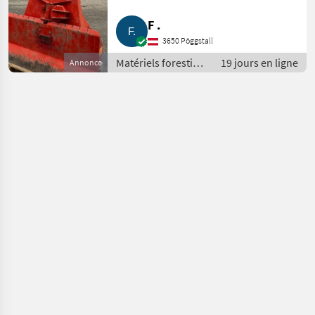
F .
3650 Pöggstall
Matériels forestiers
19 jours en ligne
Annonce
et matériels pour le
travail du bois /
Treuils forestiers