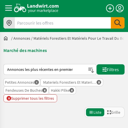
Parcourir les offres
/
Annonces
/
Matériels Forestiers Et Matériels Pour Le Travail Du Bois
Marché des machines
Voici comment les annonces sont triées sur Landwirt.com
Filtres
x
x
Petites Annonces
Materiels Forestiers Et Materiels Pour Le Travail D
x
x
Fendeuses De Buches
Hakki Pilke
x
Supprimer tous les filtres
Liste
Grille