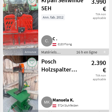
Krpan Seilwinde
3.990
5EH
€
TVA non
Ann. fab. 2012
applicable
C .
8183 Floing
Matériels
16 h en ligne
Annonce
R
forestiers et
Posch
2.390
matériels pour le
travail du bois /
Holzspalter
€
Treuils forestiers
Spaltaxt 6 t
TVA non
applicable
Manuela K.
5724 Stuhlfelden