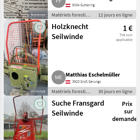
9334 Guttaring
Matériels forestiers
12 jours en ligne
Annonce
et matériels pour le
Holzknecht
1 €
travail du bois /
Fendeuses de
Seilwinde
TVA non
bûches
applicable
Matthias Eschelmüller
3920 Groß Gerungs
Matériels forestiers
30 jours en ligne
Annonce
et matériels pour le
Suche Fransgard
Prix
travail du bois /
Treuils forestiers
sur
Seilwinde
demande