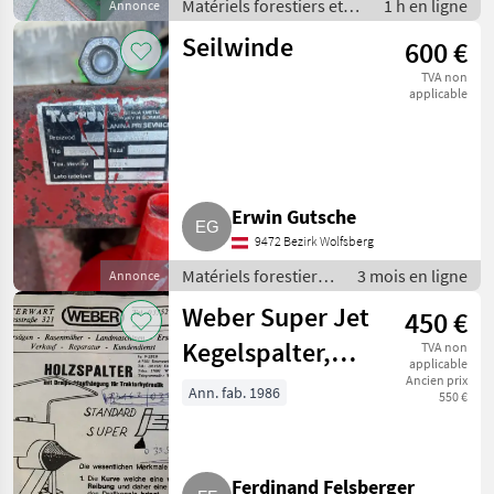
Matériels forestiers et
1 h en ligne
Annonce
matériels pour le travail
Seilwinde
600 €
du bois / Fendeuses de
bûches
TVA non
applicable
Erwin Gutsche
9472 Bezirk Wolfsberg
Matériels forestiers
3 mois en ligne
Annonce
et matériels pour le
Weber Super Jet
450 €
travail du bois /
Treuils forestiers
Kegelspalter,
TVA non
applicable
Holzspalter mit
Ancien prix
Ann. fab. 1986
550 €
Dreipunkt
Ferdinand Felsberger