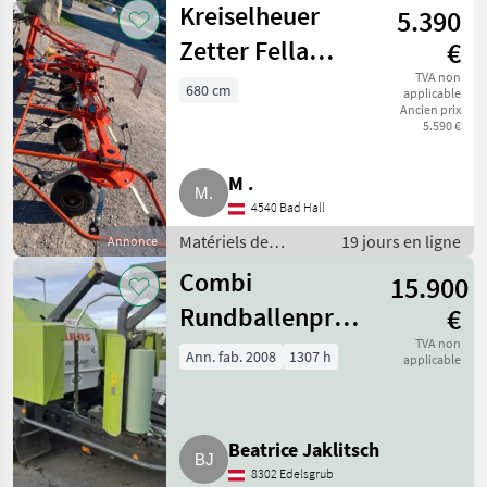
Kreiselheuer
5.390
à balles rondes
Zetter Fella
€
TH680 Hydro
TVA non
680 cm
applicable
Ancien prix
5.590 €
M .
4540 Bad Hall
Matériels de
19 jours en ligne
Annonce
fenaison / Faneurs
Combi
15.900
Rundballenpresse
€
Rollant Uniwrap
TVA non
Ann. fab. 2008
1307 h
applicable
355rc
Beatrice Jaklitsch
8302 Edelsgrub