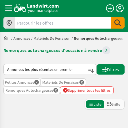
Parcourir les offres
/
Annonces
/
Matériels De Fenaison
/
Remorques Autochargeuses
Remorques autochargeuses d'occasion à vendre
Voici comment les annonces sont triées sur Landwirt.com
Filtres
x
x
Petites Annonces
Materiels De Fenaison
x
x
Remorques Autochargeuses
Supprimer tous les filtres
Liste
Grille