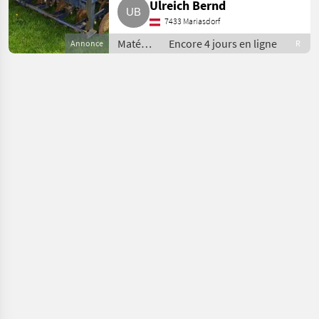
Ulreich Bernd
7433 Mariasdorf
Matériels
Encore 4 jours en ligne
Annonce
R
de
fenaison
/ Autres
matériels
de
fenaison