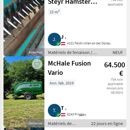
Steyr Hamster
applicable
Plus 15
15 m³
J .
4101 Feldkirchen an der Donau
Matériels de fenaison /
NEUF
Annonce
Autochargeuses
McHale Fusion
64.500
Vario
€
TVA non
Ann. fab. 2019
applicable
Ancien prix
68.500 €
T .
8243 Pinggau
Matériels de
22 jours en ligne
Annonce
fenaison / Presses