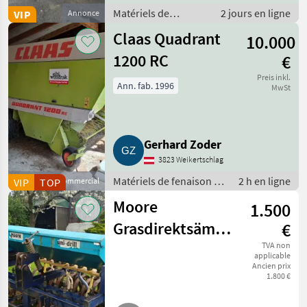
Matériels de
2 jours en ligne
VIP
Annonce
fenaison /
Claas Quadrant
10.000
Enrubanneuses
1200 RC
€
Preis inkl.
Ann. fab. 1996
MwSt
Gerhard Zoder
3823 Weikertschlag
Matériels de fenaison /
2 h en ligne
VIP
Fournisseur commercial
TOP
Presses à balles rondes
Moore
1.500
Grasdirektsämaschine
€
2 m breit
TVA non
applicable
Ancien prix
1.800 €