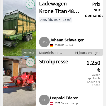
Ladewagen
Prix
sur
Krone Titan 48
demande
All in, Titan 48
Ann. fab. 1997
35 m³
Johann Schwaiger
83026 Rosenheim
Matériels de
14 jours en ligne
Annonce
fenaison /
Strohpresse
1.250
Autochargeuses
€
TVA non
applicable
Ancien prix
1.300 €
Leopold Ederer
3571 Gars am Kamp