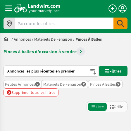
Parcourir les offres
/
Annonces
/
Matériels De Fenaison
/
Pinces À Balles
Pinces à balles d'occasion à vendre
Voici comment les annonces sont triées sur Landwirt.com
Filtres
x
x
x
Petites Annonces
Materiels De Fenaison
Pinces A Balles
x
Supprimer tous les filtres
Liste
Grille