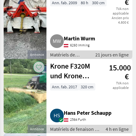
€
Ann. fab. 2009
80 h
300 cm
TVA non
applicable
Ancien prix
4.800 €
Martin Wurm
6260 Imming
Matériels de
21 jours en ligne
Annonce
fenaison /
Krone F320M
15.000
Faucheuses
und Krone
€
ActiveMow R320
TVA non
Ann. fab. 2017
320 cm
applicable
Hans Peter Schaupp
2564 Furth
Matériels de fenaison /
4 h en ligne
Annonce
Faucheuses