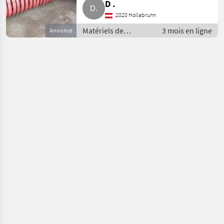
D .
2020 Hollabrunn
Matériels de
3 mois en ligne
Annonce
fenaison / Presses
moyenne densité