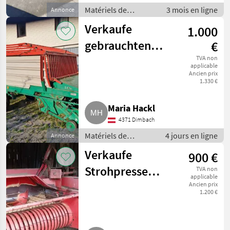
Matériels de
3 mois en ligne
Annonce
fenaison / Presses
Verkaufe
1.000
moyenne densité
gebrauchten
€
Ladewagen
TVA non
applicable
Ancien prix
Steyr Hamster
1.330 €
8023
Maria Hackl
4371 Dimbach
Matériels de
4 jours en ligne
Annonce
fenaison /
Verkaufe
900 €
Autochargeuses
Strohpresse
TVA non
applicable
KÖLA RIVALE II
Ancien prix
1.200 €