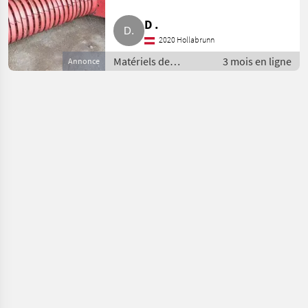
D .
2020 Hollabrunn
Matériels de
3 mois en ligne
Annonce
fenaison / Presses
moyenne densité