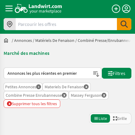
Parcourir les offres
/
Annonces
/
Matériels De Fenaison
/
Combiné Presse/enrubanneuse
Marché des machines
Voici comment les annonces sont triées sur Landwirt.com
Filtres
x
x
Petites Annonces
Materiels De Fenaison
x
x
Combine Presse Enrubanneuse
Massey Ferguson
x
Supprimer tous les filtres
Liste
Grille