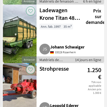
Matériels de fenaison /
6 h en ligne
Annonce
Faucheuses
Ladewagen
Prix
sur
Krone Titan 48
demande
All in, Titan 48
Ann. fab. 1997
35 m³
Johann Schwaiger
83026 Rosenheim
Matériels de
14 jours en ligne
Annonce
fenaison /
Strohpresse
1.250
Autochargeuses
€
TVA non
applicable
Ancien prix
1.300 €
Leopold Ederer