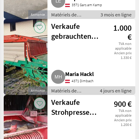
3571 Gars am Kamp
Matériels de
3 mois en ligne
Annonce
fenaison / Presses
Verkaufe
1.000
moyenne densité
gebrauchten
€
Ladewagen
TVA non
applicable
Ancien prix
Steyr Hamster
1.330 €
8023
Maria Hackl
4371 Dimbach
Matériels de
4 jours en ligne
Annonce
fenaison /
Verkaufe
900 €
Autochargeuses
Strohpresse
TVA non
applicable
KÖLA RIVALE II
Ancien prix
1.200 €