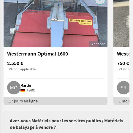
Annonce
Westermann Optimal 1600
Wester
2.550 €
750 €
TVA non applicable
TVA non ap
Martin
S
48683
17 jours en ligne
1 mois e
Avez-vous Matériels pour les services publics / Matériels
de balayage à vendre ?