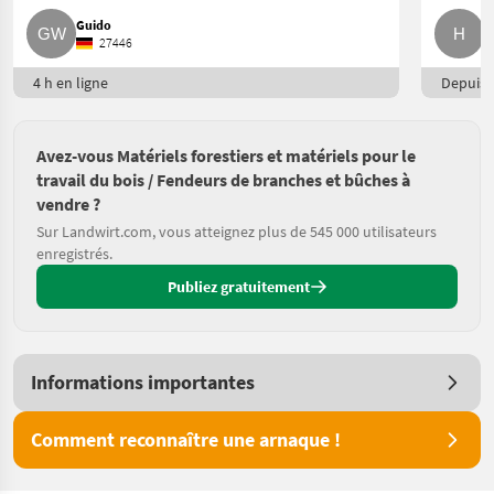
Guido
H
27446
4 h en ligne
Depuis h
Avez-vous Matériels forestiers et matériels pour le
travail du bois / Fendeurs de branches et bûches à
vendre ?
Sur Landwirt.com, vous atteignez plus de 545 000 utilisateurs
enregistrés.
Publiez gratuitement
Informations importantes
Comment reconnaître une arnaque !