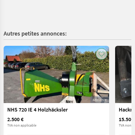
Autres petites annonces:
Annonce
NHS 720 IE 4 Holzhäcksler
Hackma
2.500 €
15.500
TVA non applicable
TVA non ap