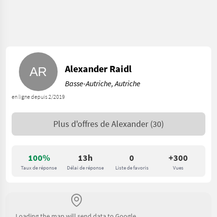
Alexander Raidl
Basse-Autriche, Autriche
en ligne depuis 2/2019
Plus d'offres de
Alexander
(30)
100%
13h
0
+300
Taux de réponse
Délai de réponse
Liste de favoris
Vues
Loading the map will send data to Google.