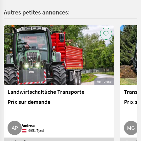
Autres petites annonces:
Annonce
Landwirtschaftliche Transporte
Transp
Prix sur demande
Prix s
Andreas
M
9951 Tyrol