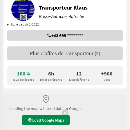
Transporteur Klaus
Basse-Autriche, Autriche
en ligne depuis 1/2022
+43 699 ********
Plus d'offres de
Transporteur
(2)
100%
6h
12
+900
Taux de réponse
Délai de réponse
Liste de favoris
Vues
Loading the map will send data to Google.
Load Google Maps