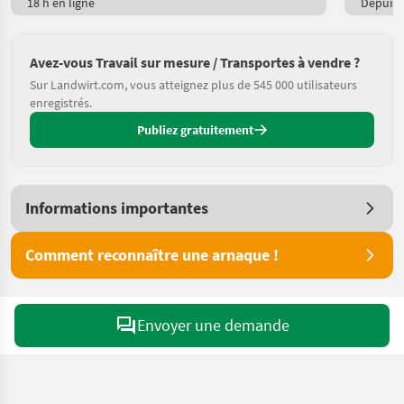
18 h en ligne
Depuis h
Avez-vous Travail sur mesure / Transportes à vendre ?
Sur Landwirt.com, vous atteignez plus de 545 000 utilisateurs
enregistrés.
Publiez gratuitement
Informations importantes
Comment reconnaître une arnaque !
Envoyer une demande