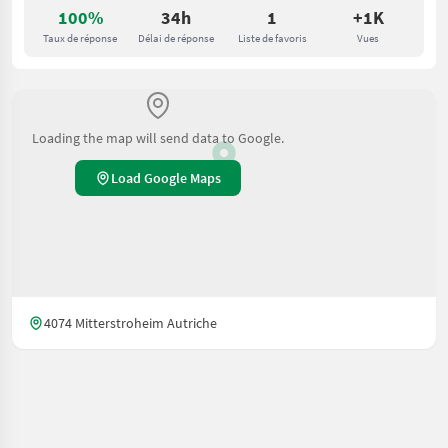
100%
34h
1
+1K
Taux de réponse
Délai de réponse
Liste de favoris
Vues
Loading the map will send data to Google.
Load Google Maps
4074 Mitterstroheim Autriche