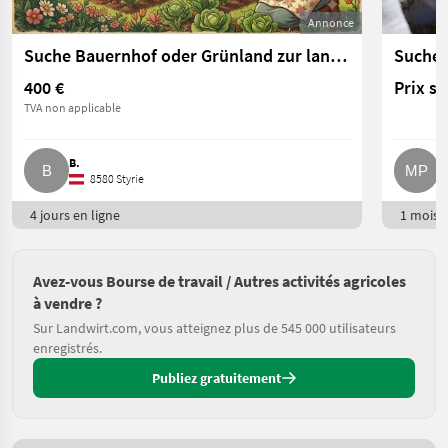
Annonce
Suche Bauernhof oder Grünland zur langfristigen Pacht
400 €
Prix s
TVA non applicable
B.
M
8580 Styrie
4 jours en ligne
1 mois e
Avez-vous Bourse de travail / Autres activités agricoles
à vendre ?
Sur Landwirt.com, vous atteignez plus de 545 000 utilisateurs
enregistrés.
Publiez gratuitement