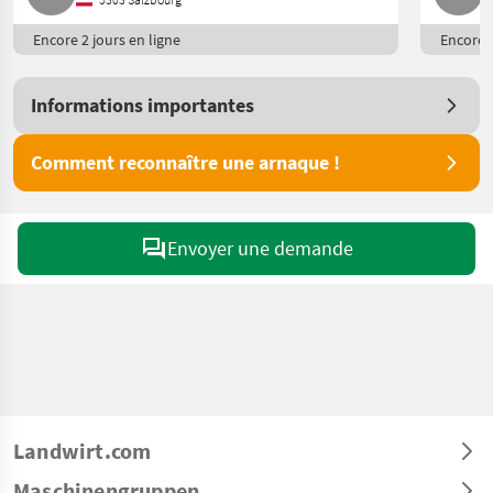
Encore 2 jours en ligne
Encore 2
Informations importantes
Comment reconnaître une arnaque !
Envoyer une demande
Landwirt.com
Maschinengruppen