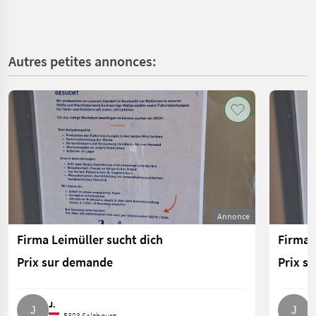
Autres petites annonces:
Annonce
Firma Leimüller sucht dich
Firma 
Prix sur demande
Prix s
J.
J
5303 Salzbourg