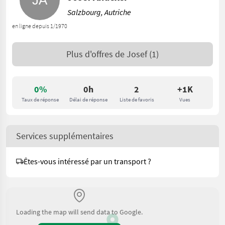
Salzbourg, Autriche
en ligne depuis 1/1970
Plus d'offres de
Josef
(1)
0%
0h
2
+1K
Taux de réponse
Délai de réponse
Liste de favoris
Vues
Services supplémentaires
Êtes-vous intéressé par un transport ?
Loading the map will send data to Google.