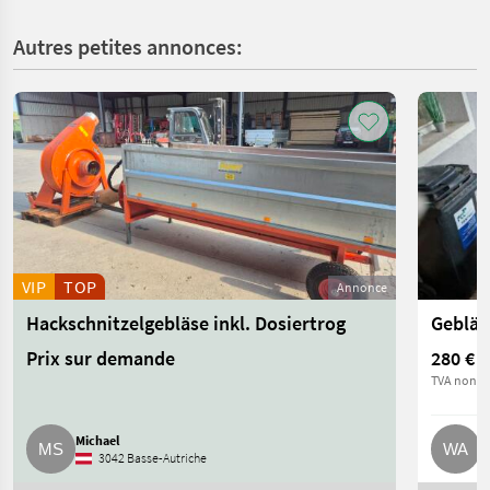
Autres petites annonces:
VIP
TOP
Annonce
Hackschnitzelgebläse inkl. Dosiertrog
Gebläs
Prix sur demande
280 €
TVA non ap
Michael
W
3042 Basse-Autriche