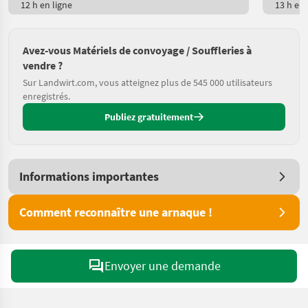
12 h en ligne
13 h en 
Avez-vous Matériels de convoyage / Souffleries à
vendre ?
Sur Landwirt.com, vous atteignez plus de 545 000 utilisateurs
enregistrés.
Publiez gratuitement
Informations importantes
Comment reconnaître une arnaque !
Envoyer une demande