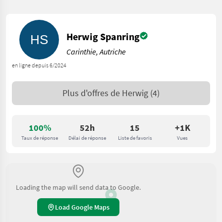
Herwig Spanring
Carinthie, Autriche
en ligne depuis 6/2024
Plus d'offres de
Herwig
(4)
100%
52h
15
+1K
Taux de réponse
Délai de réponse
Liste de favoris
Vues
Loading the map will send data to Google.
Load Google Maps