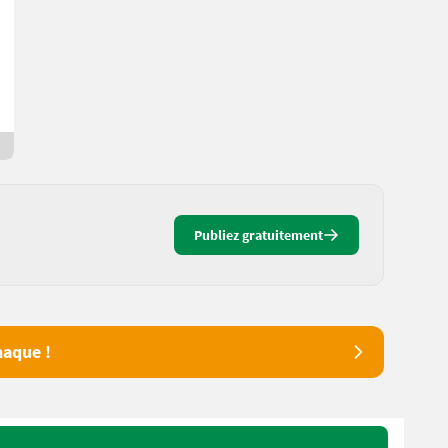
18 €
Non soumis à la TVA
Jaroslav
8508 Thurgovie
14 jours en ligne
Publiez gratuitement
aque !