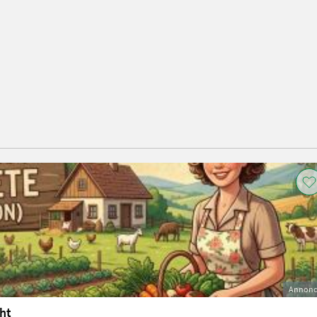
Annonc
ht