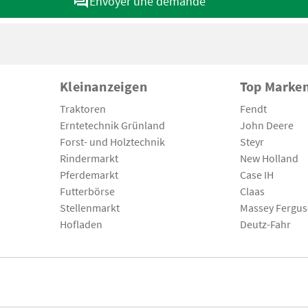
Envoyer une demande
Kleinanzeigen
Top Marke
Traktoren
Fendt
Erntetechnik Grünland
John Deere
Forst- und Holztechnik
Steyr
Rindermarkt
New Holland
Pferdemarkt
Case IH
Futterbörse
Claas
Stellenmarkt
Massey Fergu
Hofladen
Deutz-Fahr