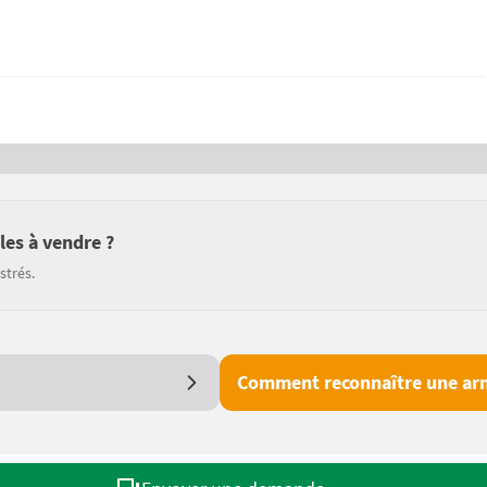
les à vendre ?
strés.
Comment reconnaître une arn