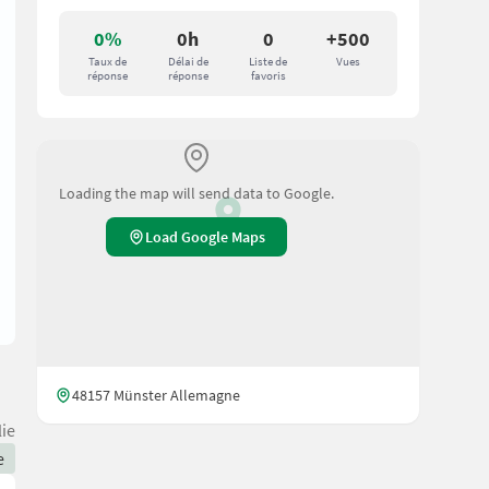
0%
0h
0
+500
Taux de
Délai de
Liste de
Vues
réponse
réponse
favoris
Loading the map will send data to Google.
Load Google Maps
48157 Münster Allemagne
ie
e