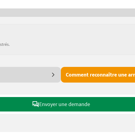
strés.
Comment reconnaître une arn
Envoyer une demande