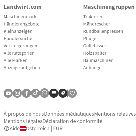
Landwirt.com
Maschinengruppen
Maschinenmarkt
Traktoren
Händlerangebote
Mähdrescher
Kleinanzeigen
Rundballenpressen
Händlersuche
Pflüge
Versteigerungen
Güllefässer
Alle Kategorien
Holzspalter
Alle Marken
Baumaschinen
Anzeige aufgeben
Anhänger
À propos de nous
Données médiatiques
Mentions relative
Mentions légales
Déclaration de conformité
Aide
Österreich | EUR