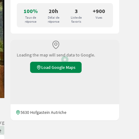
100%
20h
3
+900
Taux de
Délai de
Liste de
Vues
réponse
réponse
favoris
Loading the map will send data to Google.
Load Google Maps
5630 Hofgastein Autriche
rg
e