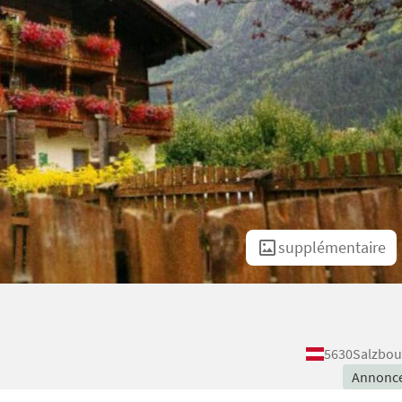
supplémentaire
5630
Salzbou
Annonc