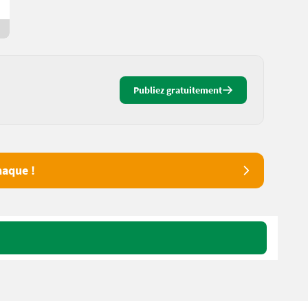
5630 Salzbourg
9 jours en ligne
Publiez gratuitement
aque !