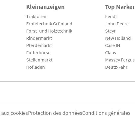
Kleinanzeigen
Top Marke
Traktoren
Fendt
Erntetechnik Grünland
John Deere
Forst- und Holztechnik
Steyr
Rindermarkt
New Holland
Pferdemarkt
Case IH
Futterbörse
Claas
Stellenmarkt
Massey Fergu
Hofladen
Deutz-Fahr
s aux cookies
Protection des données
Conditions générales