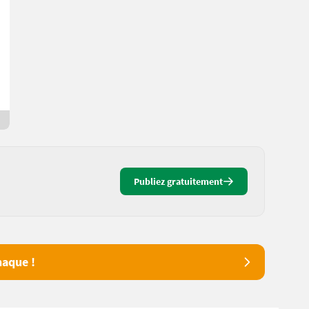
Holzspalter
1.000 €
TVA non applicable
Melvin
8552 Styrie
Depuis hier
Publiez gratuitement
aque !