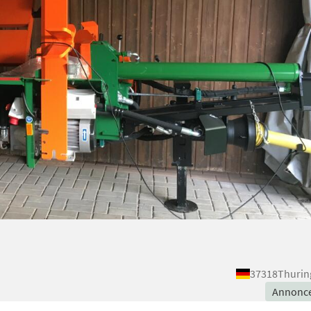
37318
Thurin
Annonc