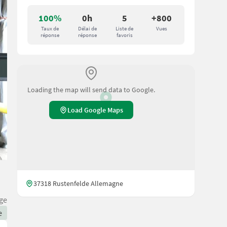
100%
0h
5
+800
Taux de
Délai de
Liste de
Vues
réponse
réponse
favoris
Loading the map will send data to Google.
Load Google Maps
37318 Rustenfelde Allemagne
ge
e