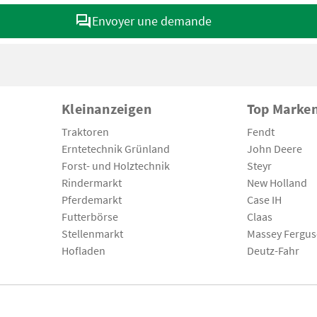
Envoyer une demande
Kleinanzeigen
Top Marke
Traktoren
Fendt
Erntetechnik Grünland
John Deere
Forst- und Holztechnik
Steyr
Rindermarkt
New Holland
Pferdemarkt
Case IH
Futterbörse
Claas
Stellenmarkt
Massey Fergu
Hofladen
Deutz-Fahr