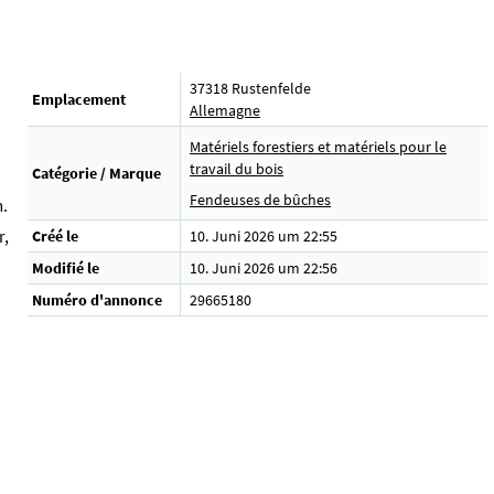
37318 Rustenfelde
Emplacement
Allemagne
Matériels forestiers et matériels pour le
travail du bois
Catégorie / Marque
Fendeuses de bûches
.
r,
Créé le
10. Juni 2026 um 22:55
Modifié le
10. Juni 2026 um 22:56
Numéro d'annonce
29665180