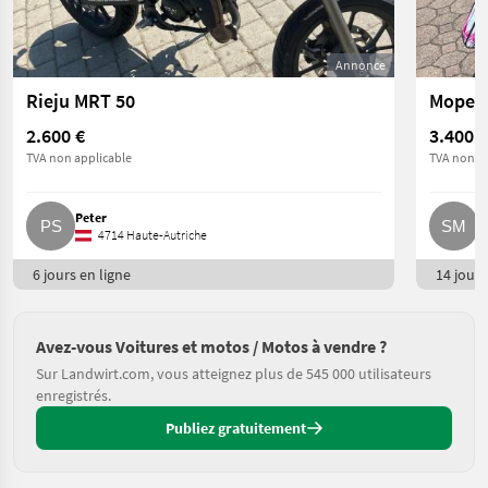
Annonce
Rieju MRT 50
Moped 
2.600 €
3.400 €
TVA non applicable
TVA non ap
Peter
S
4714 Haute-Autriche
6 jours en ligne
14 jours
Avez-vous Voitures et motos / Motos à vendre ?
Sur Landwirt.com, vous atteignez plus de 545 000 utilisateurs
enregistrés.
Publiez gratuitement