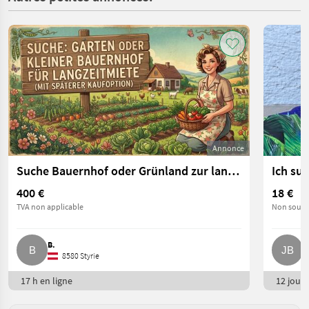
Annonce
Suche Bauernhof oder Grünland zur langfristigen Pacht
Ich suc
400 €
18 €
TVA non applicable
Non soumis
B.
J
8580 Styrie
17 h en ligne
12 jours