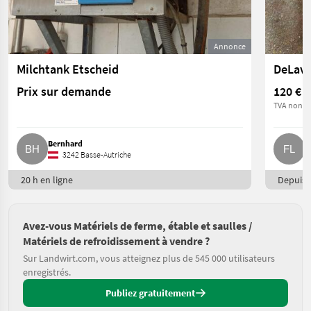
Annonce
Milchtank Etscheid
DeLava
Prix sur demande
120 €
TVA non ap
Bernhard
F
3242 Basse-Autriche
20 h en ligne
Depuis h
Avez-vous Matériels de ferme, étable et saulles /
Matériels de refroidissement à vendre ?
Sur Landwirt.com, vous atteignez plus de 545 000 utilisateurs
enregistrés.
Publiez gratuitement