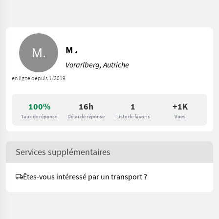
M .
Vorarlberg, Autriche
en ligne depuis 1/2019
100%
16h
1
+1K
Taux de réponse
Délai de réponse
Liste de favoris
Vues
Services supplémentaires
Êtes-vous intéressé par un transport ?