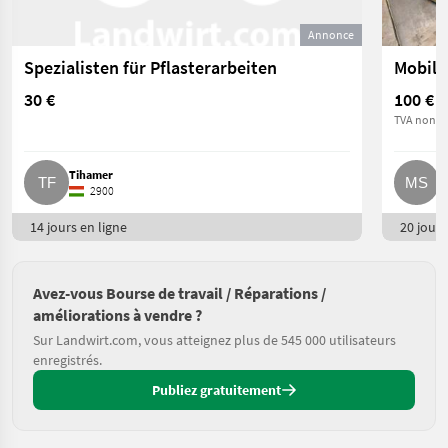
Annonce
Spezialisten für Pflasterarbeiten
Mobile
30 €
100 €
TVA non ap
Tihamer
M
2900
14 jours en ligne
20 jours
Avez-vous Bourse de travail / Réparations /
améliorations à vendre ?
Sur Landwirt.com, vous atteignez plus de 545 000 utilisateurs
enregistrés.
Publiez gratuitement