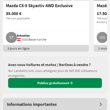
Mazda CX-5 Skyactiv AWD Exclusive
35.000 €
17.500
TVA non applicable
TVA non ap
Ancien pri
Sebastian
G
3100 Basse-Autriche
3 jours en ligne
1 mois e
Avez-vous Voitures et motos / Berlines à vendre ?
Sur Landwirt.com, vous atteignez plus de 545 000 utilisateurs
enregistrés.
Publiez gratuitement
Informations importantes