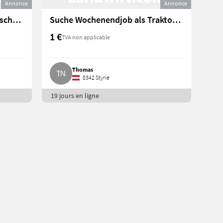
Annonce
Annonce
Suche Nebenjob in Landwirtschaftsbetrieb mit Tierhaltung
Suche Wochenendjob als Traktorfahrer
1 €
TVA non applicable
Thomas
8342 Styrie
19 jours en ligne