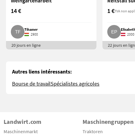
Weingartenarbeit
Reitstall su
14 €
1 €
TVA non appl
Tihamer
Elisabet
2900
2000 
20 jours en ligne
22 jours en lig
Autres liens intéressants:
Bourse de travail
Spécialistes agricoles
Landwirt.com
Maschinengruppen
Maschinenmarkt
Traktoren