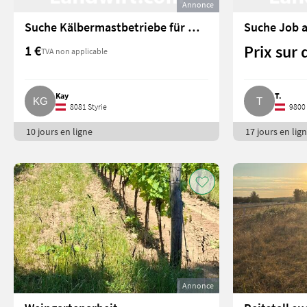
Annonce
Suche Kälbermastbetriebe für mein Praktikum
Suche Job a
Prix sur
1 €
TVA non applicable
Kay
T.
8081 Styrie
9800 
10 jours en ligne
17 jours en lig
Annonce