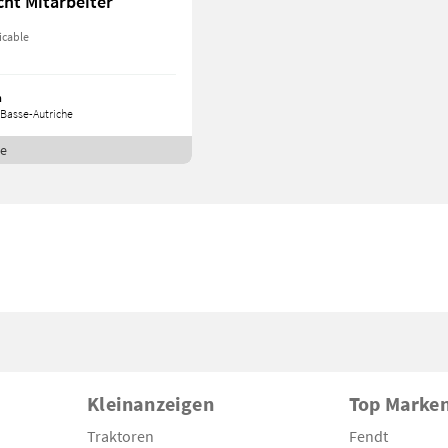
cht Mitarbeiter
icable
h
Basse-Autriche
ne
Kleinanzeigen
Top Marke
Traktoren
Fendt