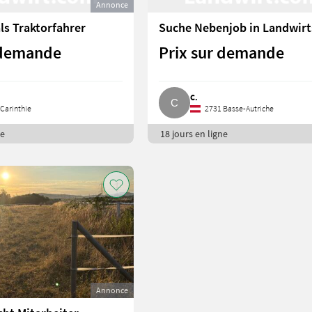
Annonce
ls Traktorfahrer
 demande
Prix sur demande
C.
Carinthie
2731 Basse-Autriche
ne
18 jours en ligne
Annonce