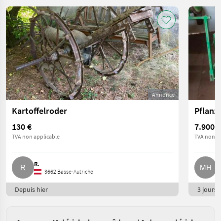
Annonce
Kartoffelroder
130 €
7.900 €
TVA non applicable
TVA non ap
R.
M
3662 Basse-Autriche
Depuis hier
3 jours e