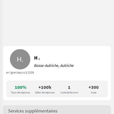
H .
Basse-Autriche, Autriche
en ligne depuis 9/2006
100%
+100h
1
+300
Taux de réponse
Délai de réponse
Liste de favoris
Vues
Services supplémentaires