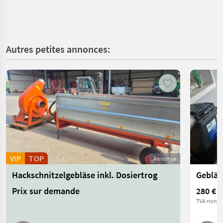
Autres petites annonces:
VIP
TOP
Annonce
Hackschnitzelgebläse inkl. Dosiertrog
Gebläs
Prix sur demande
280 €
TVA non ap