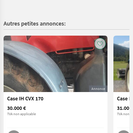
Autres petites annonces:
Annonce
Case IH CVX 170
Case 
30.000 €
31.000
TVA non applicable
TVA non ap