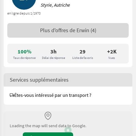
Styrie, Autriche
en ligne depuis 1/1970
Plus d'offres de
Erwin
(4)
100%
3h
29
+2K
Taux de réponse
Délai de réponse
Liste de favoris
Vues
Services supplémentaires
Êtes-vous intéressé par un transport ?
Loading the map will send data to Google.