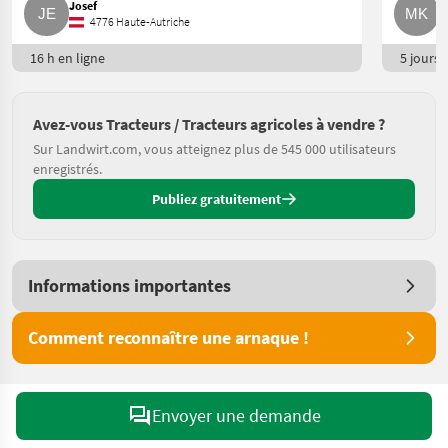
Josef
M
4776 Haute-Autriche
16 h en ligne
5 jours e
Avez-vous Tracteurs / Tracteurs agricoles à vendre ?
Sur Landwirt.com, vous atteignez plus de 545 000 utilisateurs
enregistrés.
Publiez gratuitement
Informations importantes
Comment reconnaître une arnaque !
Envoyer une demande