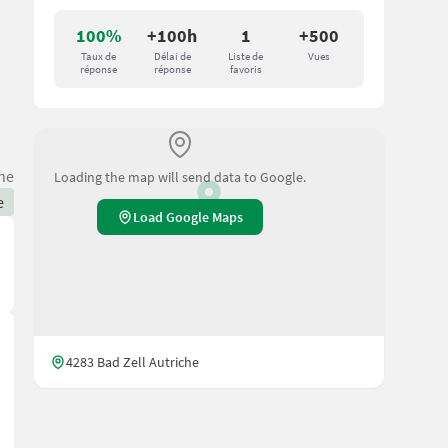
100%
+100h
1
+500
Taux de
Délai de
Liste de
Vues
réponse
réponse
favoris
he
Loading the map will send data to Google.
e
Load Google Maps
4283 Bad Zell Autriche