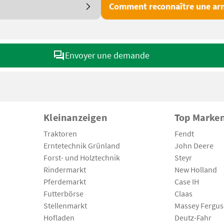
Comment reconnaître une arn
Envoyer une demande
Kleinanzeigen
Top Marke
Traktoren
Fendt
Erntetechnik Grünland
John Deere
Forst- und Holztechnik
Steyr
Rindermarkt
New Holland
Pferdemarkt
Case IH
Futterbörse
Claas
Stellenmarkt
Massey Fergu
Hofladen
Deutz-Fahr