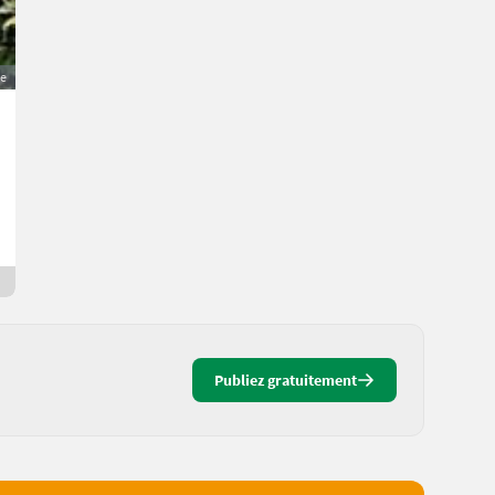
e
Holzschlägerung
Prix sur demande
Lukas
2551 Basse-Autriche
17 h en ligne
Publiez gratuitement