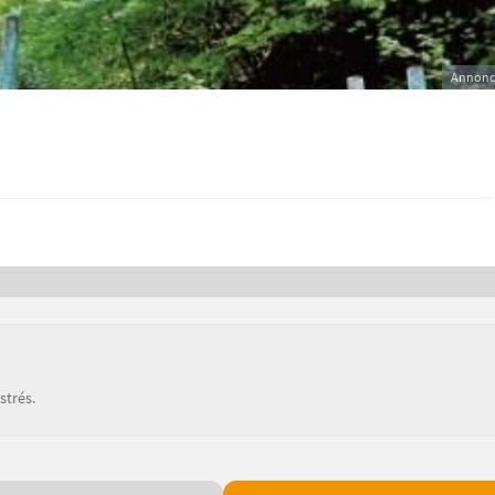
Annonc
strés.