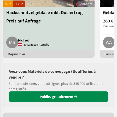
VIP
TOP
Annonce
Hackschnitzelgebläse inkl. Dosiertrog
Gebläs
Preis auf Anfrage
280 €
TVA non ap
Michael
W
3042 Basse-Autriche
Depuis hier
Depuis h
Avez-vous Matériels de convoyage / Souffleries à
vendre ?
Sur Landwirt.com, vous atteignez plus de 545 000 utilisateurs
enregistrés.
Publiez gratuitement