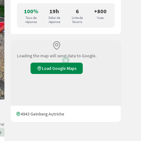
100%
19h
6
+800
Taux de
Délai de
Liste de
Vues
réponse
réponse
favoris
Loading the map will send data to Google.
Load Google Maps
4943 Geinberg Autriche
he
e