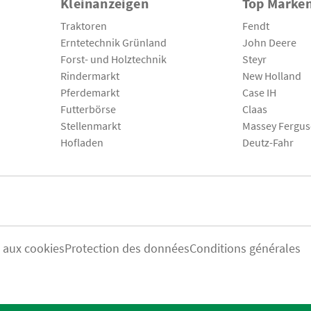
Kleinanzeigen
Top Marke
Traktoren
Fendt
Erntetechnik Grünland
John Deere
Forst- und Holztechnik
Steyr
Rindermarkt
New Holland
Pferdemarkt
Case IH
Futterbörse
Claas
Stellenmarkt
Massey Fergu
Hofladen
Deutz-Fahr
s aux cookies
Protection des données
Conditions générales