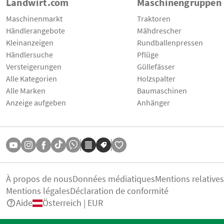
Landwirt.com
Maschinengruppen
Maschinenmarkt
Traktoren
Händlerangebote
Mähdrescher
Kleinanzeigen
Rundballenpressen
Händlersuche
Pflüge
Versteigerungen
Güllefässer
Alle Kategorien
Holzspalter
Alle Marken
Baumaschinen
Anzeige aufgeben
Anhänger
À propos de nous
Données médiatiques
Mentions relative
Mentions légales
Déclaration de conformité
Aide
Österreich | EUR