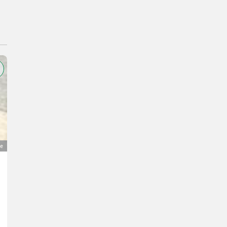
e
Hywema Kippvorrichtung KV12
350 €
TVA non applicable
Ancien prix 500 €
P.
4064 Haute-Autriche