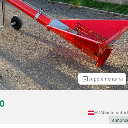
supplémentaire
0
4943
Haute-Autric
Annonc