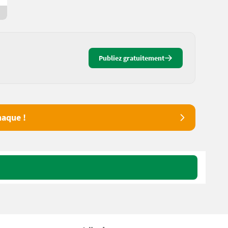
10 jours en ligne
Publiez gratuitement
aque !