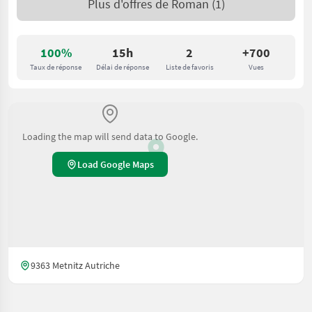
Plus d'offres de
Roman
(1)
100%
15h
2
+700
Taux de réponse
Délai de réponse
Liste de favoris
Vues
Loading the map will send data to Google.
Load Google Maps
9363 Metnitz Autriche