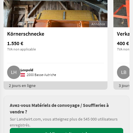
Annonce
Körnerschnecke
1.550 €
400 €
TVA non applicable
TVA non ap
Leopold
L
2000 Basse-Autriche
2 jours en ligne
3 jours e
Avez-vous Matériels de convoyage / Souffleries à
vendre ?
Sur Landwirt.com, vous atteignez plus de 545 000 utilisateurs
enregistrés.