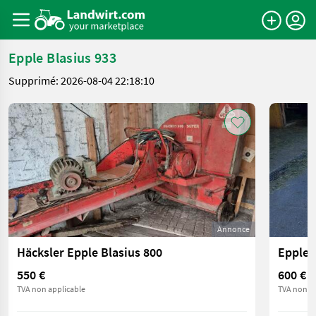
Epple Blasius 933
Supprimé: 2026-08-04 22:18:10
Annonce
Häcksler Epple Blasius 800
Epple 
550 €
600 €
TVA non applicable
TVA non ap