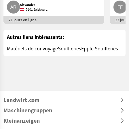
Alexander
F
5101 Salzbourg
21 jours en ligne
23 jours
Autres liens intéressants:
Matériels de convoyage
Souffleries
Epple Souffleries
Landwirt.com
Maschinengruppen
Kleinanzeigen