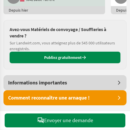
Depuis hier
Depuis h
Avez-vous Matériels de convoyage / Souffleries à
vendre ?
Sur Landwirt.com, vous atteignez plus de 545 000 utilisateurs
enregistrés.
Publiez gratuitement
Informations importantes
Comment reconnaître une arnaque !
Envoyer une demande