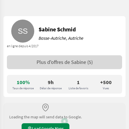
Sabine Schmid
Basse-Autriche, Autriche
en ligne depuis 4/2017
Plus d'offres de
Sabine
(5)
100%
9h
1
+500
Taux de réponse
Délai de réponse
Liste de favoris
Vues
Loading the map will send data to Google.
Load Google Maps