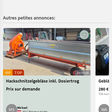
Autres petites annonces:
VIP
TOP
Annonce
Hackschnitzelgebläse inkl. Dosiertrog
Gebläs
Prix sur demande
280 €
TVA non ap
Michael
W
3042 Basse-Autriche