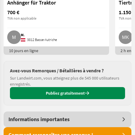
Anhänger für Traktor
Tiertr
700 €
1.150 €
TVA non applicable
TVA non ap
M.
M
3812 Basse-Autriche
10 jours en ligne
2 h en l
Avez-vous Remorques / Bétaillères à vendre ?
Sur Landwirt.com, vous atteignez plus de 545 000 utilisateurs
enregistrés.
Publiez gratuitement
Informations importantes
Comment reconnaître une arnaque !