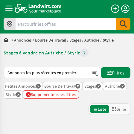
Parcourir les offres
/
Annonces
/
Bourse De Travail
/
Stages
/
Autriche
/
Styrie
Stages à vendre en Autriche / Styrie
Voici comment les annonces sont triées sur Landwirt.com
Filtres
x
x
x
x
Petites Annonces
Bourse De Travail
Stages
Autriche
x
x
Styrie
Supprimer tous les filtres
Liste
Grille