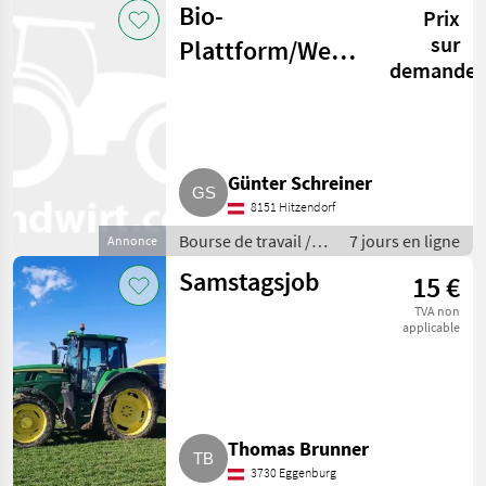
Bio-
Prix
sur
Plattform/Website
demande
zu verkaufen
Günter Schreiner
8151 Hitzendorf
Bourse de travail /
7 jours en ligne
Annonce
Conseils
Samstagsjob
15 €
TVA non
applicable
Thomas Brunner
3730 Eggenburg