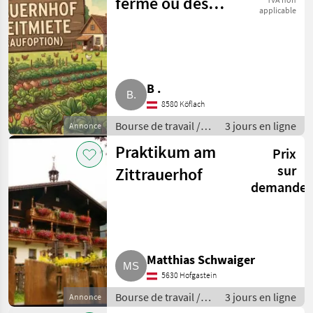
ferme ou des
applicable
prairies à louer à
long terme
B .
8580 Köflach
Bourse de travail /
3 jours en ligne
Annonce
Autres activités
Praktikum am
Prix
agricoles
sur
Zittrauerhof
demande
Matthias Schwaiger
5630 Hofgastein
Bourse de travail /
3 jours en ligne
Annonce
Stages