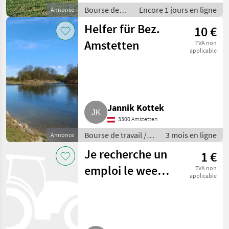
Bourse de
Encore 1 jours en ligne
Annonce
travail /
Helfer für Bez.
10 €
Autres
activités
Amstetten
TVA non
agricoles
applicable
Jannik Kottek
3300 Amstetten
Bourse de travail /
3 mois en ligne
Annonce
Autres activités
Je recherche un
1 €
agricoles
emploi le week-
TVA non
applicable
end en tant que
conducteur de
tracteur